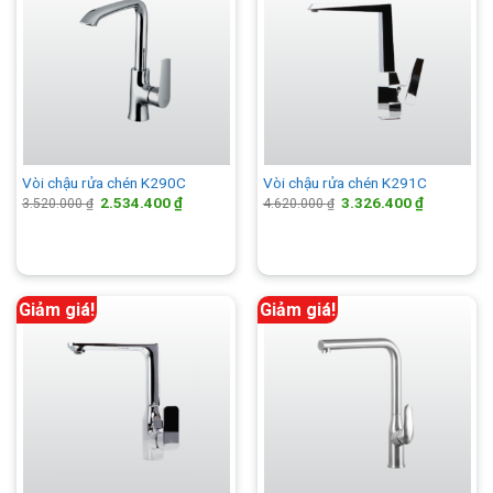
Vòi chậu rửa chén K290C
Vòi chậu rửa chén K291C
Giá
Giá
Giá
Giá
2.534.400
₫
3.326.400
₫
3.520.000
₫
4.620.000
₫
gốc
hiện
gốc
hiện
là:
tại
là:
tại
3.520.000 ₫.
là:
4.620.000 ₫.
là:
2.534.400 ₫.
3.326.400 
Giảm giá!
Giảm giá!