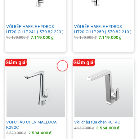
VÒI BẾP HAFELE HYDROS
VÒI BẾP HAFELE HYDROS
HT20-CH1P241 ( 570.82.220 )
HT20-CH1P259 ( 570.82.210 )
Giá
Giá
Giá
Giá
7.119.000
₫
7.119.000
₫
10.170.000
₫
10.170.000
₫
gốc
hiện
gốc
hiện
là:
tại
là:
tại
10.170.000 ₫.
là:
10.170.000 ₫.
là:
7.119.000 ₫.
7.119.00
Giảm giá!
Giảm giá!
VÒI CHẬU CHÉN MALLOCA
Vòi chậu rửa chén K014C
K292C
Giá
Giá
3.564.000
₫
4.950.000
₫
gốc
hiện
Giá
Giá
2.534.400
₫
3.520.000
₫
là:
tại
gốc
hiện