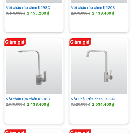
Vòi chậu rửa chén K298C
Vòi chậu rửa chén K520S
Giá
Giá
Giá
Giá
2.455.200
₫
2.138.400
₫
3.410.000
₫
2.970.000
₫
gốc
hiện
gốc
hiện
là:
tại
là:
tại
3.410.000 ₫.
là:
2.970.000 ₫.
là:
2.455.200 ₫.
2.138.400 
Giảm giá!
Giảm giá!
Vòi chậu rửa chén K536S
Vòi Chậu rửa chén K559-S
Giá
Giá
Giá
Giá
2.138.400
₫
2.534.400
₫
2.970.000
₫
3.520.000
₫
gốc
hiện
gốc
hiện
là:
tại
là:
tại
2.970.000 ₫.
là:
3.520.000 ₫.
là:
2.138.400 ₫.
2.534.400 