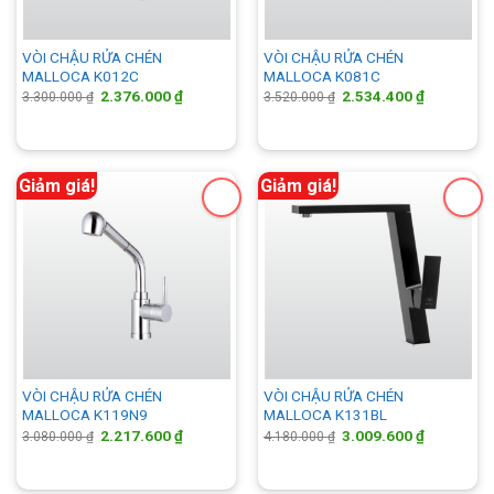
VÒI CHẬU RỬA CHÉN
VÒI CHẬU RỬA CHÉN
MALLOCA K012C
MALLOCA K081C
Giá
Giá
Giá
Giá
2.376.000
₫
2.534.400
₫
3.300.000
₫
3.520.000
₫
gốc
hiện
gốc
hiện
là:
tại
là:
tại
3.300.000 ₫.
là:
3.520.000 ₫.
là:
2.376.000 ₫.
2.534.400 
Giảm giá!
Giảm giá!
VÒI CHẬU RỬA CHÉN
VÒI CHẬU RỬA CHÉN
MALLOCA K119N9
MALLOCA K131BL
Giá
Giá
Giá
Giá
2.217.600
₫
3.009.600
₫
3.080.000
₫
4.180.000
₫
gốc
hiện
gốc
hiện
là:
tại
là:
tại
3.080.000 ₫.
là:
4.180.000 ₫.
là:
2.217.600 ₫.
3.009.600 