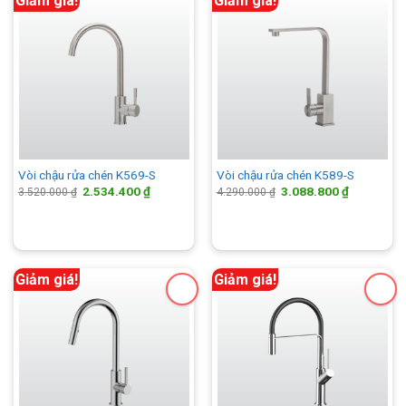
Giảm giá!
Giảm giá!
Vòi chậu rửa chén K569-S
Vòi chậu rửa chén K589-S
Giá
Giá
Giá
Giá
2.534.400
₫
3.088.800
₫
3.520.000
₫
4.290.000
₫
gốc
hiện
gốc
hiện
là:
tại
là:
tại
3.520.000 ₫.
là:
4.290.000 ₫.
là:
2.534.400 ₫.
3.088.800 
Giảm giá!
Giảm giá!