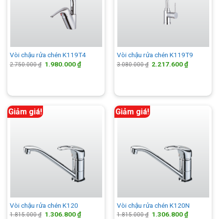
Vòi chậu rửa chén K119T4
Vòi chậu rửa chén K119T9
Giá
Giá
Giá
Giá
1.980.000
₫
2.217.600
₫
2.750.000
₫
3.080.000
₫
gốc
hiện
gốc
hiện
là:
tại
là:
tại
2.750.000 ₫.
là:
3.080.000 ₫.
là:
1.980.000 ₫.
2.217.600 
Giảm giá!
Giảm giá!
Vòi chậu rửa chén K120
Vòi chậu rửa chén K120N
Giá
Giá
Giá
Giá
1.306.800
₫
1.306.800
₫
1.815.000
₫
1.815.000
₫