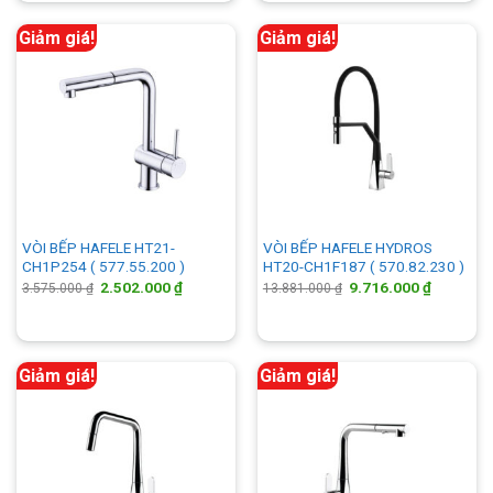
4.400.000 ₫.
7.217.00
Giảm giá!
Giảm giá!
VÒI BẾP HAFELE HT21-
VÒI BẾP HAFELE HYDROS
CH1P254 ( 577.55.200 )
HT20-CH1F187 ( 570.82.230 )
Giá
Giá
Giá
Giá
2.502.000
₫
9.716.000
₫
3.575.000
₫
13.881.000
₫
gốc
hiện
gốc
hiện
là:
tại
là:
tại
3.575.000 ₫.
là:
13.881.000 ₫.
là:
2.502.000 ₫.
9.716.00
Giảm giá!
Giảm giá!