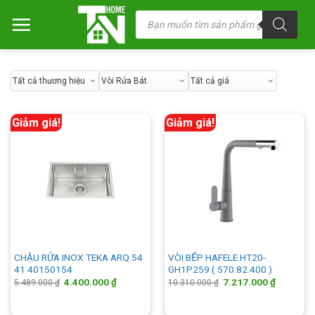
Chuyển
Tìm
kiếm
đến
sản
nội
phẩm
dung
Giảm giá!
Giảm giá!
CHẬU RỬA INOX TEKA ARQ 54
VÒI BẾP HAFELE HT20-
41 40150154
GH1P259 ( 570.82.400 )
Giá
Giá
Giá
Giá
4.400.000
₫
7.217.000
₫
5.489.000
₫
10.310.000
₫
gốc
hiện
gốc
hiện
là:
tại
là:
tại
5.489.000 ₫.
là:
10.310.000 ₫.
là: