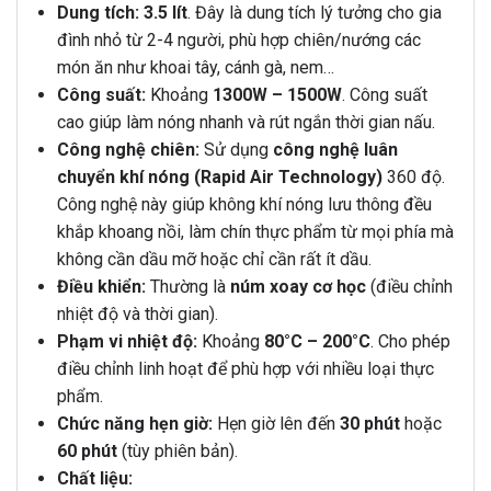
Dung tích:
3.5 lít
. Đây là dung tích lý tưởng cho gia
đình nhỏ từ 2-4 người, phù hợp chiên/nướng các
món ăn như khoai tây, cánh gà, nem…
Công suất:
Khoảng
1300W – 1500W
. Công suất
cao giúp làm nóng nhanh và rút ngắn thời gian nấu.
Công nghệ chiên:
Sử dụng
công nghệ luân
chuyển khí nóng (Rapid Air Technology)
360 độ.
Công nghệ này giúp không khí nóng lưu thông đều
khắp khoang nồi, làm chín thực phẩm từ mọi phía mà
không cần dầu mỡ hoặc chỉ cần rất ít dầu.
Điều khiển:
Thường là
núm xoay cơ học
(điều chỉnh
nhiệt độ và thời gian).
Phạm vi nhiệt độ:
Khoảng
80°C – 200°C
. Cho phép
điều chỉnh linh hoạt để phù hợp với nhiều loại thực
phẩm.
Chức năng hẹn giờ:
Hẹn giờ lên đến
30 phút
hoặc
60 phút
(tùy phiên bản).
Chất liệu: