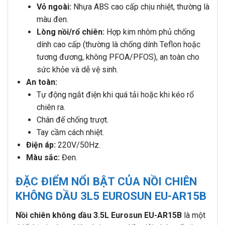
Vỏ ngoài:
Nhựa ABS cao cấp chịu nhiệt, thường là
màu đen.
Lòng nồi/rổ chiên:
Hợp kim nhôm phủ chống
dính cao cấp (thường là chống dính Teflon hoặc
tương đương, không PFOA/PFOS), an toàn cho
sức khỏe và dễ vệ sinh.
An toàn:
Tự động ngắt điện khi quá tải hoặc khi kéo rổ
chiên ra.
Chân đế chống trượt.
Tay cầm cách nhiệt.
Điện áp:
220V/50Hz.
Màu sắc:
Đen.
ĐẶC ĐIỂM NỔI BẬT CỦA NỒI CHIÊN
KHÔNG DẦU 3L5 EUROSUN EU-AR15B
Nồi chiên không dầu 3.5L Eurosun EU-AR15B
là một