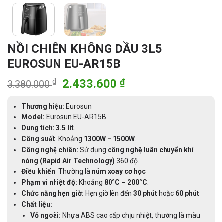
NỒI CHIÊN KHÔNG DẦU 3L5
EUROSUN EU-AR15B
Giá
Giá
₫
2.433.600
₫
3.380.000
gốc
hiện
là:
tại
Thương hiệu:
Eurosun
3.380.000 ₫.
là:
Model:
Eurosun EU-AR15B
Dung tích:
3.5 lít
.
2.433.600 ₫.
Công suất:
Khoảng
1300W – 1500W
.
Công nghệ chiên:
Sử dụng
công nghệ luân chuyển khí
nóng (Rapid Air Technology)
360 độ.
Điều khiển:
Thường là
núm xoay cơ học
Phạm vi nhiệt độ:
Khoảng
80°C – 200°C
.
Chức năng hẹn giờ:
Hẹn giờ lên đến
30 phút
hoặc
60 phút
Chất liệu:
Vỏ ngoài:
Nhựa ABS cao cấp chịu nhiệt, thường là màu