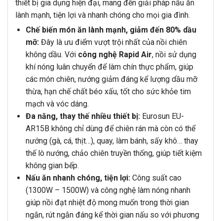
thiết bị gia dụng hiện đại, mang đến giải pháp nấu ăn
lành mạnh, tiện lợi và nhanh chóng cho mọi gia đình.
Chế biến món ăn lành mạnh, giảm đến 80% dầu
mỡ:
Đây là ưu điểm vượt trội nhất của nồi chiên
không dầu. Với
công nghệ Rapid Air
, nồi sử dụng
khí nóng luân chuyển để làm chín thực phẩm, giúp
các món chiên, nướng giảm đáng kể lượng dầu mỡ
thừa, hạn chế chất béo xấu, tốt cho sức khỏe tim
mạch và vóc dáng.
Đa năng, thay thế nhiều thiết bị:
Eurosun EU-
AR15B không chỉ dùng để chiên rán mà còn có thể
nướng (gà, cá, thịt…), quay, làm bánh, sấy khô… thay
thế lò nướng, chảo chiên truyền thống, giúp tiết kiệm
không gian bếp.
Nấu ăn nhanh chóng, tiện lợi:
Công suất cao
(1300W – 1500W) và công nghệ làm nóng nhanh
giúp nồi đạt nhiệt độ mong muốn trong thời gian
ngắn, rút ngắn đáng kể thời gian nấu so với phương