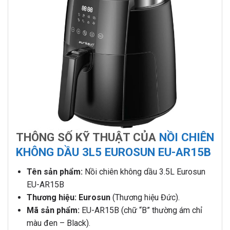
THÔNG SỐ KỸ THUẬT CỦA
NỒI CHIÊN
KHÔNG DẦU 3L5 EUROSUN EU-AR15B
Tên sản phẩm:
Nồi chiên không dầu 3.5L Eurosun
EU-AR15B
Thương hiệu:
Eurosun
(Thương hiệu Đức).
Mã sản phẩm:
EU-AR15B (chữ “B” thường ám chỉ
màu đen – Black).