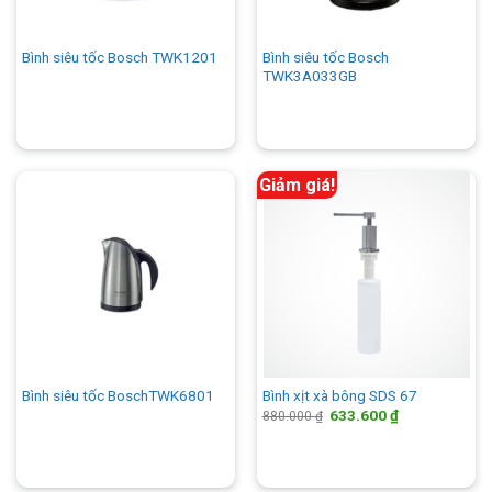
Bình siêu tốc Bosch
Bình siêu tốc Bosch TWK1201
TWK3A033GB
Giảm giá!
Bình siêu tốc BoschTWK6801
Bình xịt xà bông SDS 67
Giá
Giá
633.600
₫
880.000
₫
gốc
hiện
là:
tại
880.000 ₫.
là:
633.600 ₫.