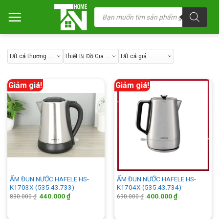
Chuyển
Tìm
kiếm
đến
sản
nội
phẩm
dung
Giảm giá!
Giảm giá!
ẤM ĐUN NƯỚC HAFELE HS-
ẤM ĐUN NƯỚC HAFELE HS-
K1703X (535.43.733)
K1704X (535.43.734)
Giá
Giá
Giá
Giá
440.000
₫
400.000
₫
830.000
₫
690.000
₫
gốc
hiện
gốc
hiện
là:
tại
là:
tại
830.000 ₫.
là:
690.000 ₫.
là: