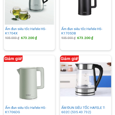
Ấm đun siêu tốc Hafele HS-
Ấm đun siêu tốc Hafele HS-
K1704X
K1705DB
Giá
Giá
Giá
Giá
673.200
₫
673.200
₫
935.000
₫
935.000
₫
gốc
hiện
gốc
hiện
là:
tại
là:
tại
935.000 ₫.
là:
935.000 ₫.
là:
673.200 ₫.
673.200 ₫.
Giảm giá!
Giảm giá!
Ấm đun siêu tốc Hafele HS-
ẤM ĐUN SIÊU TỐC HAFELE T-
K1706DG
602C (535.43.732)