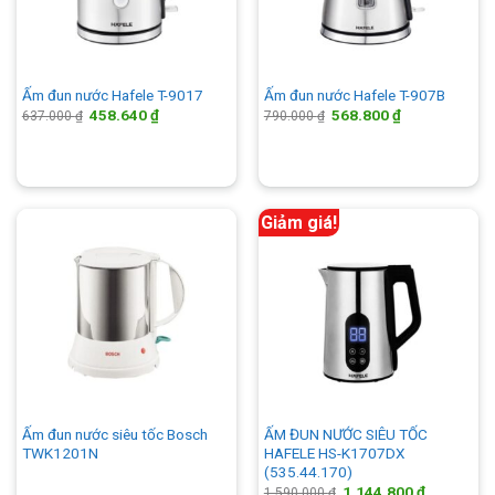
Ấm đun nước Hafele T-9017
Ấm đun nước Hafele T-907B
Giá
Giá
Giá
Giá
458.640
₫
568.800
₫
637.000
₫
790.000
₫
gốc
hiện
gốc
hiện
là:
tại
là:
tại
637.000 ₫.
là:
790.000 ₫.
là:
458.640 ₫.
568.800 ₫.
Giảm giá!
Ấm đun nước siêu tốc Bosch
ẤM ĐUN NƯỚC SIÊU TỐC
TWK1201N
HAFELE HS-K1707DX
(535.44.170)
Giá
Giá
1.144.800
₫
1.590.000
₫