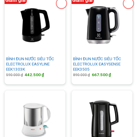
Giảm giá!
Giảm giá!
BÌNH ĐUN NƯỚC SIÊU TỐC
BÌNH ĐUN NƯỚC SIÊU TỐC
ELECTROLUX EASYLINE
ELECTROLUX EASYSENSE
EEK1303K
EEK3505
Giá
Giá
Giá
Giá
442.500
₫
667.500
₫
590.000
₫
890.000
₫
gốc
hiện
gốc
hiện
là:
tại
là:
tại
590.000 ₫.
là:
890.000 ₫.
là:
442.500 ₫.
667.500 ₫.