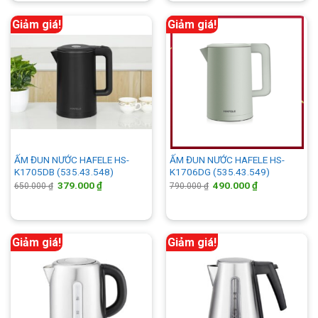
440.000 ₫.
400.000 ₫.
Giảm giá!
Giảm giá!
ẤM ĐUN NƯỚC HAFELE HS-
ẤM ĐUN NƯỚC HAFELE HS-
K1705DB (535.43.548)
K1706DG (535.43.549)
Giá
Giá
Giá
Giá
379.000
₫
490.000
₫
650.000
₫
790.000
₫
gốc
hiện
gốc
hiện
là:
tại
là:
tại
650.000 ₫.
là:
790.000 ₫.
là:
379.000 ₫.
490.000 ₫.
Giảm giá!
Giảm giá!