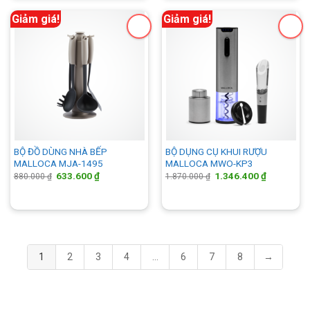
Giảm giá!
Giảm giá!
BỘ ĐỒ DÙNG NHÀ BẾP
BỘ DỤNG CỤ KHUI RƯỢU
MALLOCA MJA-1495
MALLOCA MWO-KP3
Giá
Giá
Giá
Giá
633.600
₫
1.346.400
₫
880.000
₫
1.870.000
₫
gốc
hiện
gốc
hiện
là:
tại
là:
tại
880.000 ₫.
là:
1.870.000 ₫.
là:
633.600 ₫.
1.346.400 
1
2
3
4
…
6
7
8
→