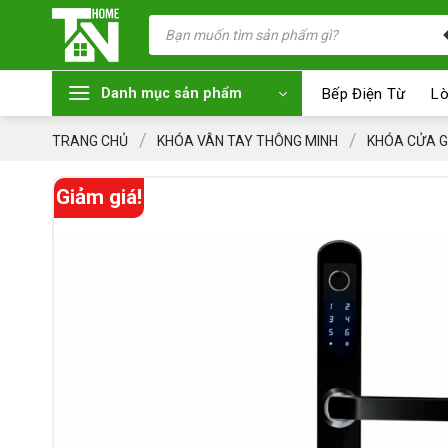
Chuyển
Tìm
kiếm
đến
sản
nội
phẩm
dung
Bếp Điện Từ
Lò
Danh mục sản phẩm
/
/
TRANG CHỦ
KHÓA VÂN TAY THÔNG MINH
KHÓA CỬA 
Giảm giá!