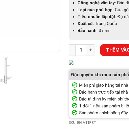
Công nghệ vân tay:
Bán dẫ
Loại cửa phù hợp:
Cửa gỗ,
Tiêu chuẩn lắp đặt:
Độ dày
Xuất xứ:
Trung Quốc.
Bảo hành:
3 năm.
KHOÁ VÂN TAY CHEFS EH-A11R
THÊM VÀO
Đặc quyền khi mua sản ph
Miễn phí giao hàng tại nhà
Bảo hành trực tiếp tại nhà
Bảo trì định kỳ miễn phí th
1 đổi 1 nếu sản phẩm bị lỗ
Sản phẩm chính hãng đầy
SKU:
EH.A11RBT