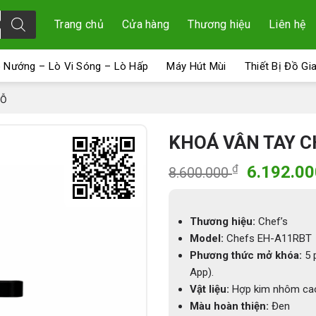
Trang chủ
Cửa hàng
Thương hiệu
Liên hệ
 Nướng – Lò Vi Sóng – Lò Hấp
Máy Hút Mùi
Thiết Bị Đồ Gi
GỖ
KHOÁ VÂN TAY C
Giá
₫
6.192.0
8.600.000
gốc
là:
8.600.00
Thương hiệu:
Chef’s
Model:
Chefs EH-A11RBT
Phương thức mở khóa:
5 p
App).
Vật liệu:
Hợp kim nhôm cao
Màu hoàn thiện:
Đen