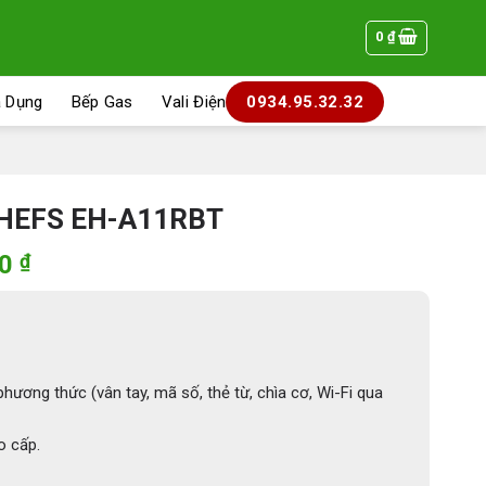
0
₫
a Dụng
Bếp Gas
Vali Điện
0934.95.32.32
HEFS EH-A11RBT
Giá
00
₫
hiện
tại
0 ₫.
là:
6.192.000 ₫.
hương thức (vân tay, mã số, thẻ từ, chìa cơ, Wi-Fi qua
 cấp.