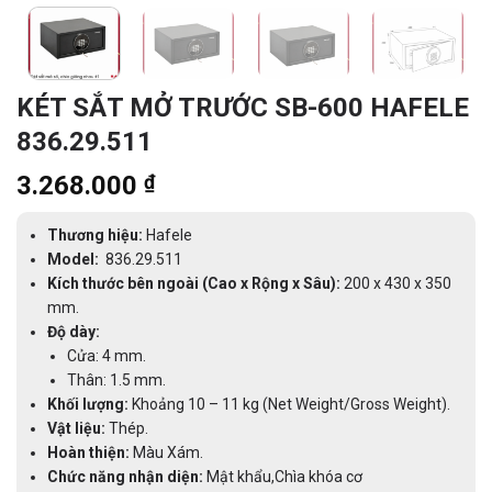
KÉT SẮT MỞ TRƯỚC SB-600 HAFELE
836.29.511
3.268.000
₫
Thương hiệu:
Hafele
Model:
836.29.511
Kích thước bên ngoài (Cao x Rộng x Sâu):
200 x 430 x 350
mm.
Độ dày:
Cửa: 4 mm.
Thân: 1.5 mm.
Khối lượng:
Khoảng 10 – 11 kg (Net Weight/Gross Weight).
Vật liệu:
Thép.
Hoàn thiện:
Màu Xám.
Chức năng nhận diện:
Mật khẩu,Chìa khóa cơ