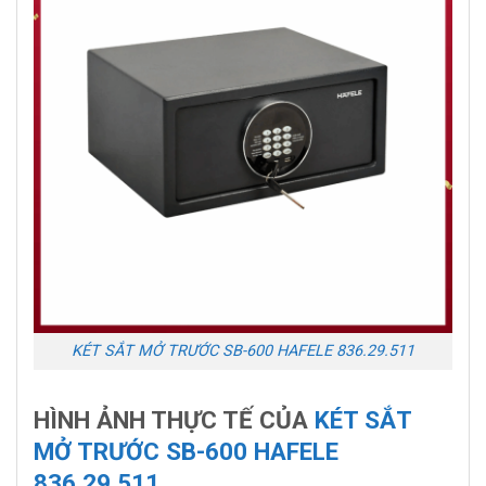
KÉT SẮT MỞ TRƯỚC SB-600 HAFELE 836.29.511
HÌNH ẢNH THỰC TẾ CỦA
KÉT SẮT
MỞ TRƯỚC SB-600 HAFELE
836.29.511