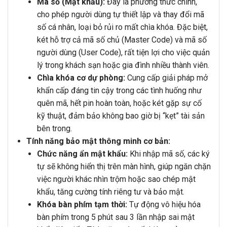
Mã số (Mật khẩu):
Đây là phương thức chính,
cho phép người dùng tự thiết lập và thay đổi mã
số cá nhân, loại bỏ rủi ro mất chìa khóa. Đặc biệt,
két hỗ trợ cả mã số chủ (Master Code) và mã số
người dùng (User Code), rất tiện lợi cho việc quản
lý trong khách sạn hoặc gia đình nhiều thành viên.
Chìa khóa cơ dự phòng:
Cung cấp giải pháp mở
khẩn cấp đáng tin cậy trong các tình huống như
quên mã, hết pin hoàn toàn, hoặc két gặp sự cố
kỹ thuật, đảm bảo không bao giờ bị “kẹt” tài sản
bên trong.
Tính năng bảo mật thông minh cơ bản:
Chức năng ẩn mật khẩu:
Khi nhập mã số, các ký
tự sẽ không hiển thị trên màn hình, giúp ngăn chặn
việc người khác nhìn trộm hoặc sao chép mật
khẩu, tăng cường tính riêng tư và bảo mật.
Khóa bàn phím tạm thời:
Tự động vô hiệu hóa
bàn phím trong 5 phút sau 3 lần nhập sai mật