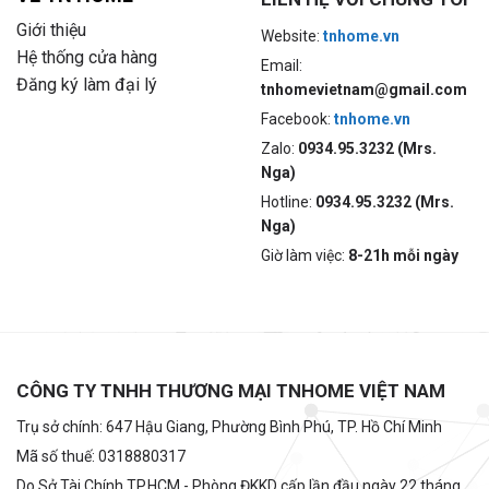
Giới thiệu
Website:
tnhome.vn
Hệ thống cửa hàng
Email:
Đăng ký làm đại lý
tnhomevietnam@gmail.com
Facebook:
tnhome.vn
Zalo:
0934.95.3232 (Mrs.
Nga)
Hotline:
0934.95.3232 (Mrs.
Nga)
Giờ làm việc:
8-21h mỗi ngày
CÔNG TY TNHH THƯƠNG MẠI TNHOME VIỆT NAM
Trụ sở chính: 647 Hậu Giang, Phường Bình Phú, TP. Hồ Chí Minh
Mã số thuế: 0318880317
Do Sở Tài Chính TP.HCM - Phòng ĐKKD cấp lần đầu ngày 22 tháng