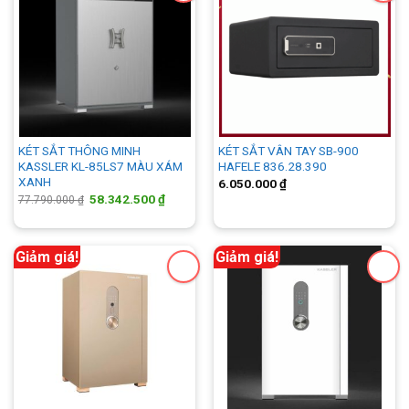
KÉT SẮT THÔNG MINH
KÉT SẮT VÂN TAY SB-900
KASSLER KL-85LS7 MÀU XÁM
HAFELE 836.28.390
XANH
6.050.000
₫
Giá
Giá
58.342.500
₫
77.790.000
₫
gốc
hiện
là:
tại
77.790.000 ₫.
là:
58.342.500 ₫.
Giảm giá!
Giảm giá!