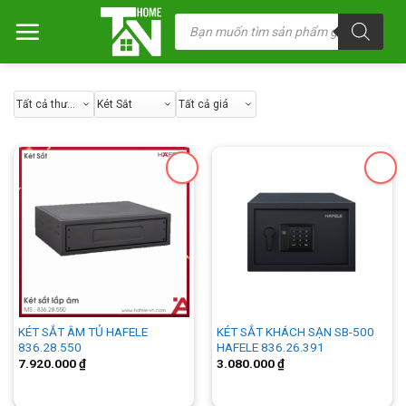
Chuyển
Tìm
kiếm
đến
sản
nội
phẩm
dung
KÉT SẮT ÂM TỦ HAFELE
KÉT SẮT KHÁCH SẠN SB-500
836.28.550
HAFELE 836.26.391
7.920.000
₫
3.080.000
₫