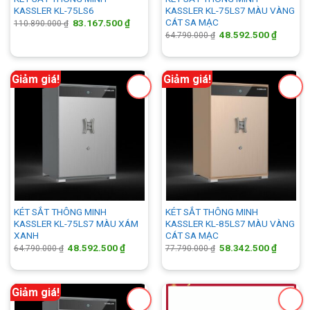
KASSLER KL-75LS6
KASSLER KL-75LS7 MÀU VÀNG
CÁT SA MẠC
Giá
Giá
83.167.500
₫
110.890.000
₫
gốc
hiện
Giá
Giá
48.592.500
₫
64.790.000
₫
là:
tại
gốc
hiện
110.890.000 ₫.
là:
là:
tại
83.167.500 ₫.
64.790.000 ₫.
là:
48.592.
Giảm giá!
Giảm giá!
KÉT SẮT THÔNG MINH
KÉT SẮT THÔNG MINH
KASSLER KL-75LS7 MÀU XÁM
KASSLER KL-85LS7 MÀU VÀNG
XANH
CÁT SA MẠC
Giá
Giá
Giá
Giá
48.592.500
₫
58.342.500
₫
64.790.000
₫
77.790.000
₫
gốc
hiện
gốc
hiện
là:
tại
là:
tại
64.790.000 ₫.
là:
77.790.000 ₫.
là:
48.592.500 ₫.
58.342.
Giảm giá!