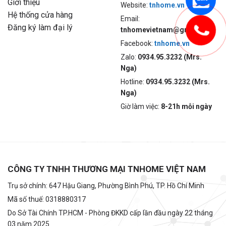
Giới thiệu
Website:
tnhome.vn
Hệ thống cửa hàng
Email:
Đăng ký làm đại lý
tnhomevietnam@gmail.com
Facebook:
tnhome.vn
Zalo:
0934.95.3232 (Mrs.
Nga)
Hotline:
0934.95.3232 (Mrs.
Nga)
Giờ làm việc:
8-21h mỗi ngày
CÔNG TY TNHH THƯƠNG MẠI TNHOME VIỆT NAM
Trụ sở chính: 647 Hậu Giang, Phường Bình Phú, TP. Hồ Chí Minh
Mã số thuế: 0318880317
Do Sở Tài Chính TP.HCM - Phòng ĐKKD cấp lần đầu ngày 22 tháng
03 năm 2025