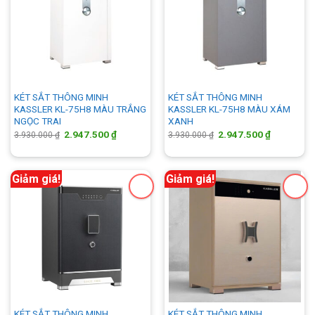
KÉT SẮT THÔNG MINH
KÉT SẮT THÔNG MINH
KASSLER KL-75H8 MÀU TRẮNG
KASSLER KL-75H8 MÀU XÁM
NGỌC TRAI
XANH
Giá
Giá
Giá
Giá
2.947.500
₫
2.947.500
₫
3.930.000
₫
3.930.000
₫
gốc
hiện
gốc
hiện
là:
tại
là:
tại
3.930.000 ₫.
là:
3.930.000 ₫.
là:
2.947.500 ₫.
2.947.500 
Giảm giá!
Giảm giá!
KÉT SẮT THÔNG MINH
KÉT SẮT THÔNG MINH