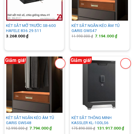
KÉT SẮT MỞ TRƯỚC SB-600
KÉT SẮT NGĂN KÉO ÂM TỦ
HAFELE 836.29.511
GARIS GWS47
Giá
Giá
3.268.000
₫
7.194.000
₫
11.990.000
₫
gốc
hiện
là:
tại
11.990.000 ₫.
là:
7.194.00
Giảm giá!
Giảm giá!
KÉT SẮT NGĂN KÉO ÂM TỦ
KÉT SẮT THÔNG MINH
GARIS GWS48
KASSLER KL-100LS6
Giá
Giá
Giá
Giá
7.794.000
₫
131.917.000
₫
12.990.000
₫
175.890.000
₫
gốc
hiện
gốc
hiện