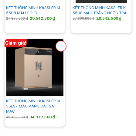
KÉT THÔNG MINH KASSLER KL-
KÉT THÔNG MINH KASSLER KL-
55H8 MÀU GOLD
55H8 MÀU TRẮNG NGỌC TRAI
Giá
Giá
Giá
Giá
20.542.500
₫
20.542.500
₫
27.390.000
₫
27.390.000
₫
gốc
hiện
gốc
hiện
là:
tại
là:
tại
27.390.000 ₫.
là:
27.390.000 ₫.
là:
20.542.500 ₫.
20.542.
Giảm giá!
KÉT THÔNG MINH KASSLER KL-
55LS7 MÀU VÀNG CÁT SA
MẠC
Giá
Giá
34.117.500
₫
45.490.000
₫
gốc
hiện
là:
tại
45.490.000 ₫.
là:
34.117.500 ₫.