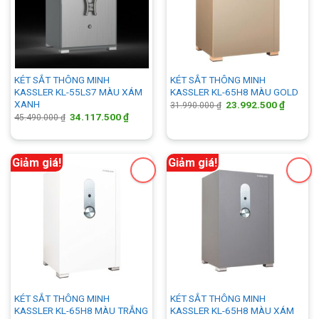
KÉT SẮT THÔNG MINH
KÉT SẮT THÔNG MINH
KASSLER KL-55LS7 MÀU XÁM
KASSLER KL-65H8 MÀU GOLD
XANH
Giá
Giá
23.992.500
₫
31.990.000
₫
gốc
hiện
Giá
Giá
34.117.500
₫
45.490.000
₫
là:
tại
gốc
hiện
31.990.000 ₫.
là:
là:
tại
23.992.
45.490.000 ₫.
là:
34.117.500 ₫.
Giảm giá!
Giảm giá!
KÉT SẮT THÔNG MINH
KÉT SẮT THÔNG MINH
KASSLER KL-65H8 MÀU TRẮNG
KASSLER KL-65H8 MÀU XÁM