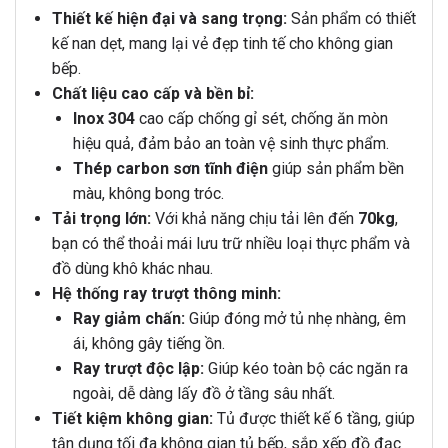
Thiết kế hiện đại và sang trọng:
Sản phẩm có thiết
kế nan dẹt, mang lại vẻ đẹp tinh tế cho không gian
bếp.
Chất liệu cao cấp và bền bỉ:
Inox 304
cao cấp chống gỉ sét, chống ăn mòn
hiệu quả, đảm bảo an toàn vệ sinh thực phẩm.
Thép carbon sơn tĩnh điện
giúp sản phẩm bền
màu, không bong tróc.
Tải trọng lớn:
Với khả năng chịu tải lên đến
70kg
,
bạn có thể thoải mái lưu trữ nhiều loại thực phẩm và
đồ dùng khô khác nhau.
Hệ thống ray trượt thông minh:
Ray giảm chấn:
Giúp đóng mở tủ nhẹ nhàng, êm
ái, không gây tiếng ồn.
Ray trượt độc lập:
Giúp kéo toàn bộ các ngăn ra
ngoài, dễ dàng lấy đồ ở tầng sâu nhất.
Tiết kiệm không gian:
Tủ được thiết kế 6 tầng, giúp
tận dụng tối đa không gian tủ bếp, sắp xếp đồ đạc