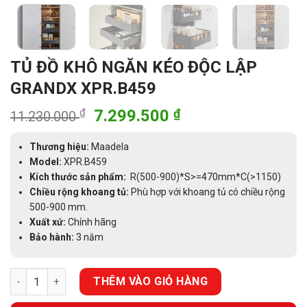
TỦ ĐỒ KHÔ NGĂN KÉO ĐỘC LẬP
GRANDX XPR.B459
Giá
Giá
₫
7.299.500
₫
11.230.000
gốc
hiện
là:
tại
Thương hiệu:
Maadela
11.230.000 ₫.
là:
Model:
XPR.B459
Kích thước sản phẩm:
R(500-900)*S>=470mm*C(>1150)
7.299.500 ₫.
Chiều rộng khoang tủ:
Phù hợp với khoang tủ có chiều rộng
500-900 mm.
Xuất xứ:
Chính hãng
Bảo hành:
3 năm
TỦ ĐỒ KHÔ NGĂN KÉO ĐỘC LẬP GRANDX XPR.B459 số lượng
THÊM VÀO GIỎ HÀNG