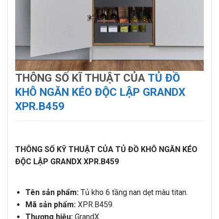
THÔNG SỐ KĨ THUẬT CỦA
TỦ ĐỒ
KHÔ NGĂN KÉO ĐỘC LẬP GRANDX
XPR.B459
THÔNG SỐ KỸ THUẬT CỦA TỦ ĐỒ KHÔ NGĂN KÉO
ĐỘC LẬP GRANDX XPR.B459
Tên sản phẩm:
Tủ kho 6 tầng nan dẹt màu titan.
Mã sản phẩm:
XPR.B459.
Thương hiệu:
GrandX.