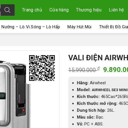
Trang chủ
Cửa hàng
Thương hiệu
Liên hệ
 Nướng – Lò Vi Sóng – Lò Hấp
Máy Hút Mùi
Thiết Bị Đồ Gi
VALI ĐIỆN AIRWH
Giá
₫
9.890.
15.990.000
gốc
là:
Hãng:
Airwheel
15.990.
Model:
AIRWHEEL SE3 MINI
Kích thước:
465Cao*265R
Kích thước mở rộng:
465C
Dung tích hộp:
26L.
Màu sắc:
Bạc.
Vỏ:
PC + ABS.