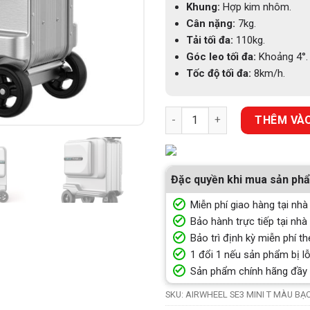
Khung:
Hợp kim nhôm.
Cân nặng:
7kg.
Tải tối đa:
110kg.
Góc leo tối đa:
Khoảng 4
°.
Tốc độ tối đa:
8km/h.
VALI ĐIỆN AIRWHEEL SE3 MINI
THÊM VÀO
Đặc quyền khi mua sản ph
Miễn phí giao hàng tại nhà
Bảo hành trực tiếp tại nhà
Bảo trì định kỳ miễn phí th
1 đổi 1 nếu sản phẩm bị lỗ
Sản phẩm chính hãng đầy
SKU:
AIRWHEEL SE3 MINI T MÀU BẠ