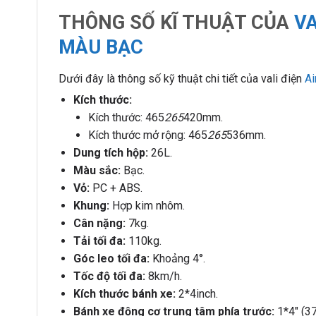
THÔNG SỐ KĨ THUẬT CỦA
VA
MÀU BẠC
Dưới đây là thông số kỹ thuật chi tiết của vali điện
Ai
Kích thước:
Kích thước: 465
265
420mm.
Kích thước mở rộng: 465
265
536mm.
Dung tích hộp:
26L.
Màu sắc:
Bạc.
Vỏ:
PC + ABS.
Khung:
Hợp kim nhôm.
Cân nặng:
7kg.
Tải tối đa:
110kg.
Góc leo tối đa:
Khoảng 4
°.
Tốc độ tối đa:
8km/h.
Kích thước bánh xe:
2*4inch.
Bánh xe động cơ trung tâm phía trước:
1*4″ (37