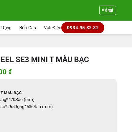
0
₫
a Dụng
Bếp Gas
Vali Điện
0934.95.32.32
EEL SE3 MINI T MÀU BẠC
Giá
000
₫
hiện
tại
000 ₫.
là:
 T MÀU BẠC
9.890.000 ₫.
ộng*420Sâu (mm)
ao*265Rộng*536Sâu (mm)