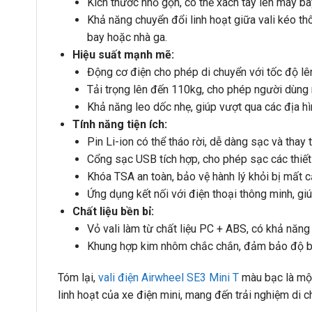
Kích thước nhỏ gọn, có thể xách tay lên máy bay
Khả năng chuyển đổi linh hoạt giữa vali kéo th
bay hoặc nhà ga.
Hiệu suất mạnh mẽ:
Động cơ điện cho phép di chuyển với tốc độ lên
Tải trọng lên đến 110kg, cho phép người dùng n
Khả năng leo dốc nhẹ, giúp vượt qua các địa h
Tính năng tiện ích:
Pin Li-ion có thể tháo rời, dễ dàng sạc và thay t
Cổng sạc USB tích hợp, cho phép sạc các thiết b
Khóa TSA an toàn, bảo vệ hành lý khỏi bị mất c
Ứng dụng kết nối với điện thoại thông minh, giú
Chất liệu bền bỉ:
Vỏ vali làm từ chất liệu PC + ABS, có khả năng
Khung hợp kim nhôm chắc chắn, đảm bảo độ bề
Tóm lại,
vali điện Airwheel SE3 Mini T
màu bạc là một 
linh hoạt của xe điện mini, mang đến trải nghiệm di 