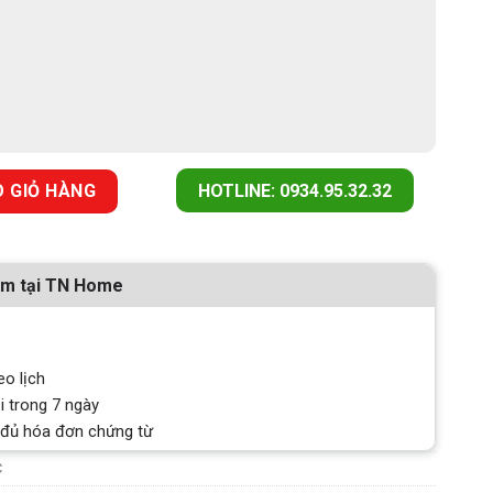
 T MÀU BẠC số lượng
 GIỎ HÀNG
HOTLINE: 0934.95.32.32
ẩm tại TN Home
eo lịch
i trong 7 ngày
 đủ hóa đơn chứng từ
C