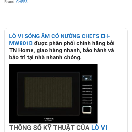
Brand:
CHEFS
LÒ VI SÓNG ÂM CÓ NƯỚNG CHEFS EH-
MW801B
được phân phối chính hãng bởi
TN Home, giao hàng nhanh, bảo hành và
bảo trì tại nhà nhanh chóng.
THÔNG SỐ KỸ THUẬT CỦA
LÒ VI