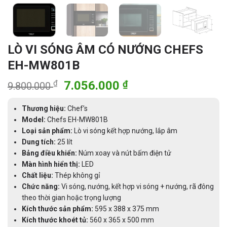
LÒ VI SÓNG ÂM CÓ NƯỚNG CHEFS
EH-MW801B
Giá
Giá
₫
7.056.000
₫
9.800.000
gốc
hiện
là:
tại
Thương hiệu:
Chef’s
9.800.000 ₫.
là:
Model:
Chefs EH-MW801B
Loại sản phẩm:
Lò vi sóng kết hợp nướng, lắp âm
7.056.000 ₫.
Dung tích:
25 lít
Bảng điều khiển:
Núm xoay và nút bấm điện tử
Màn hình hiển thị:
LED
Chất liệu:
Thép không gỉ
Chức năng:
Vi sóng, nướng, kết hợp vi sóng + nướng, rã đông
theo thời gian hoặc trọng lượng
Kích thước sản phẩm:
595 x 388 x 375 mm
Kích thước khoét tủ:
560 x 365 x 500 mm