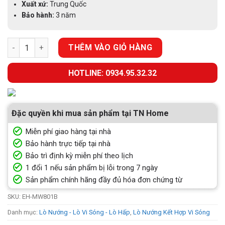
Xuất xứ:
Trung Quốc
Bảo hành:
3 năm
LÒ VI SÓNG ÂM CÓ NƯỚNG CHEFS EH-MW801B số lượng
THÊM VÀO GIỎ HÀNG
HOTLINE: 0934.95.32.32
Đặc quyền khi mua sản phẩm tại TN Home
Miễn phí giao hàng tại nhà
Bảo hành trực tiếp tại nhà
Bảo trì định kỳ miễn phí theo lịch
1 đổi 1 nếu sản phẩm bị lỗi trong 7 ngày
Sản phẩm chính hãng đầy đủ hóa đơn chứng từ
SKU:
EH-MW801B
Danh mục:
Lò Nướng - Lò Vi Sóng - Lò Hấp
,
Lò Nướng Kết Hợp Vi Sóng