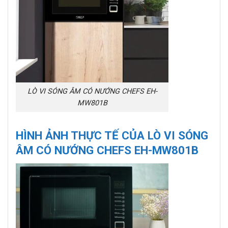
LÒ VI SÓNG ÂM CÓ NƯỚNG CHEFS EH-
MW801B
HÌNH ẢNH THỰC TẾ CỦA LÒ VI SÓNG
ÂM CÓ NƯỚNG CHEFS EH-MW801B