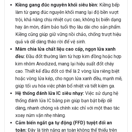
Kiềng gang đúc nguyên khối siêu bền:
Kiềng bếp
làm từ gang đúc nguyên khối mang lại độ bền vượt
trội, khả năng chịu nhiệt cực cao, không bị biến dạng
hay ăn mòn, đảm bảo tuổi thọ lâu dài cho sản phẩm.
Kiềng cũng giúp giữ vững nồi chảo, chống trượt hiệu
quả và dễ dàng tháo rời để vệ sinh.
Mâm chia lửa chất liệu cao cấp, ngọn lửa xanh
đều:
Đầu đốt thường làm từ hợp kim đồng hoặc hợp
kim nhôm Anodized, mang lại hiệu suất đốt cháy
cao. Thiết kế đầu đốt có thể là 2 vòng lửa riêng biệt
hoặc vòng lửa kép, cho ngọn lửa xanh đều, mạnh mẽ,
giúp tối ưu hóa việc phân bổ nhiệt và tiết kiệm ga.
Hệ thống đánh lửa IC siêu nhạy:
Việc sử dụng hệ
thống đánh lửa IC bằng pin giúp bạn bật bếp dễ
dàng, nhanh chóng và chính xác chỉ với một thao tác
xoay núm vặn nhẹ nhàng.
Cảm biến ngắt ga tự động (FFD) tuyệt đối an
toàn:
Đây là tính năng an toàn không thể thiếu trên