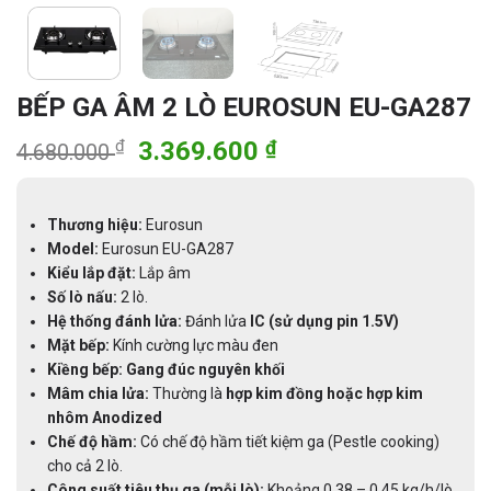
BẾP GA ÂM 2 LÒ EUROSUN EU-GA287
Giá
Giá
₫
3.369.600
₫
4.680.000
gốc
hiện
là:
tại
4.680.000 ₫.
là:
Thương hiệu:
Eurosun
Model:
Eurosun EU-GA287
3.369.600 ₫.
Kiểu lắp đặt:
Lắp âm
Số lò nấu:
2 lò.
Hệ thống đánh lửa:
Đánh lửa
IC (sử dụng pin 1.5V)
Mặt bếp:
Kính cường lực màu đen
Kiềng bếp:
Gang đúc nguyên khối
Mâm chia lửa:
Thường là
hợp kim đồng hoặc hợp kim
nhôm Anodized
Chế độ hầm:
Có chế độ hầm tiết kiệm ga (Pestle cooking)
cho cả 2 lò.
Công suất tiêu thụ ga (mỗi lò):
Khoảng 0.38 – 0.45 kg/h/lò