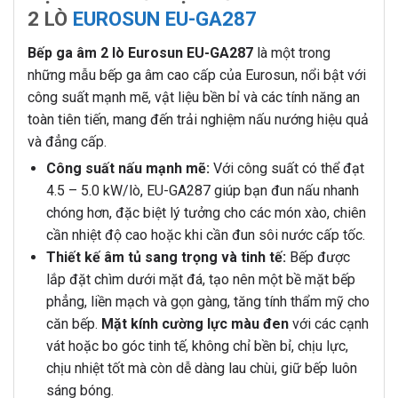
2 LÒ
EUROSUN EU-GA287
Bếp ga âm 2 lò Eurosun EU-GA287
là một trong
những mẫu bếp ga âm cao cấp của Eurosun, nổi bật với
công suất mạnh mẽ, vật liệu bền bỉ và các tính năng an
toàn tiên tiến, mang đến trải nghiệm nấu nướng hiệu quả
và đẳng cấp.
Công suất nấu mạnh mẽ:
Với công suất có thể đạt
4.5 – 5.0 kW/lò, EU-GA287 giúp bạn đun nấu nhanh
chóng hơn, đặc biệt lý tưởng cho các món xào, chiên
cần nhiệt độ cao hoặc khi cần đun sôi nước cấp tốc.
Thiết kế âm tủ sang trọng và tinh tế:
Bếp được
lắp đặt chìm dưới mặt đá, tạo nên một bề mặt bếp
phẳng, liền mạch và gọn gàng, tăng tính thẩm mỹ cho
căn bếp.
Mặt kính cường lực màu đen
với các cạnh
vát hoặc bo góc tinh tế, không chỉ bền bỉ, chịu lực,
chịu nhiệt tốt mà còn dễ dàng lau chùi, giữ bếp luôn
sáng bóng.