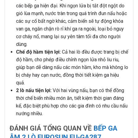
các bếp ga hiện đại. Khi ngọn lửa bị tắt đột ngột do
gió lùa mạnh, nước tràn trong quá trình đun nấu hoặc
các sự cố bất ngờ khác, cảm biến sẽ tự động khóa
van ga, ngăn chặn rò rỉ khí ga ra ngoài, loại bỏ nguy
cơ cháy nổ, mang lại sự yên tâm tối đa cho người
dùng.
Chế độ hầm tiện lợi:
Cả hai lò đều được trang bị chế
độ hầm, cho phép điều chỉnh ngọn lửa nhỏ liu riu,
giúp bạn dễ dàng nấu các món hầm, kho mà không lo
bị cháy hay cạn nước, đồng thời tiết kiệm ga hiệu
quả.
2 lò nấu tiện lợi:
Với hai vùng nấu, bạn có thể đồng
thời chế biến nhiều món ăn, tiết kiệm thời gian đáng
kể, đặc biệt phù hợp cho các gia đình có nhu cầu nấu
nướng nhiều.
ĐÁNH GIÁ TỔNG QUAN VỀ
BẾP GA
ÂM 2 LÒ EUROSUN EU-GA287