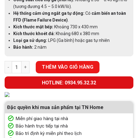
(tương đương 4.5 – 5.0 kW/lò).
Hệ thống cảm ứng ngắt ga tự động:
Có
cảm biến an toàn
FFD (Flame Failure Device)
.
Kích thước mặt bếp:
Khoảng 730 x 430 mm
Kích thước khoét đá:
Khoảng 680 x 380 mm
Loại ga sử dụng:
LPG (Ga bình) hoặc gas tự nhiên
Bảo hành:
2 năm
BẾP GA ÂM 2 LÒ EUROSUN EU-GA287 số lượng
THÊM VÀO GIỎ HÀNG
HOTLINE: 0934.95.32.32
Đặc quyền khi mua sản phẩm tại TN Home
Miễn phí giao hàng tại nhà
Bảo hành trực tiếp tại nhà
Bảo trì định kỳ miễn phí theo lịch