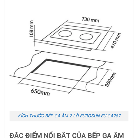
KÍCH THƯỚC BẾP GA ÂM 2 LÒ EUROSUN EU-GA287
ĐẶC ĐIỂM NỔI BẬT CỦA BẾP GA ÂM