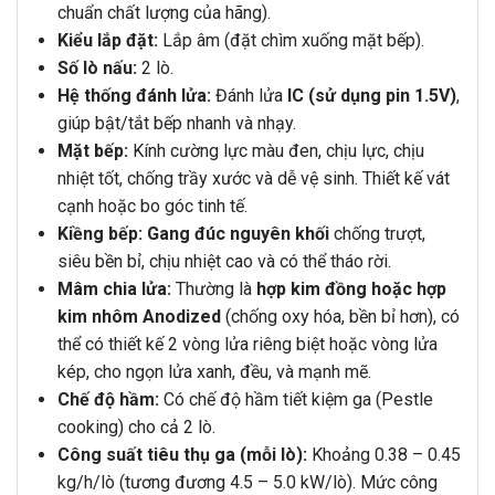
chuẩn chất lượng của hãng).
Kiểu lắp đặt:
Lắp âm (đặt chìm xuống mặt bếp).
Số lò nấu:
2 lò.
Hệ thống đánh lửa:
Đánh lửa
IC (sử dụng pin 1.5V)
,
giúp bật/tắt bếp nhanh và nhạy.
Mặt bếp:
Kính cường lực màu đen, chịu lực, chịu
nhiệt tốt, chống trầy xước và dễ vệ sinh. Thiết kế vát
cạnh hoặc bo góc tinh tế.
Kiềng bếp:
Gang đúc nguyên khối
chống trượt,
siêu bền bỉ, chịu nhiệt cao và có thể tháo rời.
Mâm chia lửa:
Thường là
hợp kim đồng hoặc hợp
kim nhôm Anodized
(chống oxy hóa, bền bỉ hơn), có
thể có thiết kế 2 vòng lửa riêng biệt hoặc vòng lửa
kép, cho ngọn lửa xanh, đều, và mạnh mẽ.
Chế độ hầm:
Có chế độ hầm tiết kiệm ga (Pestle
cooking) cho cả 2 lò.
Công suất tiêu thụ ga (mỗi lò):
Khoảng 0.38 – 0.45
kg/h/lò (tương đương 4.5 – 5.0 kW/lò). Mức công