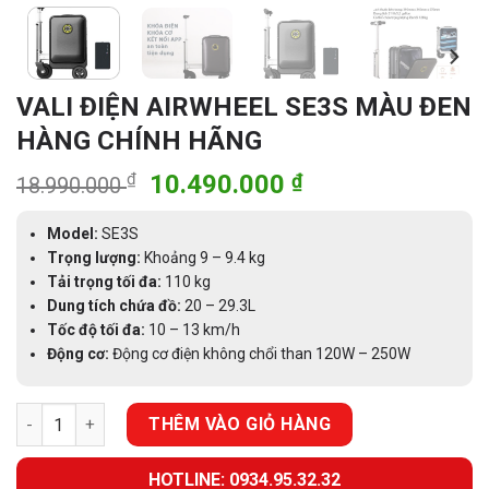
VALI ĐIỆN AIRWHEEL SE3S MÀU ĐEN
HÀNG CHÍNH HÃNG
Giá
Giá
₫
10.490.000
₫
18.990.000
gốc
hiện
là:
tại
Model:
SE3S
18.990.000 ₫.
là:
Trọng lượng:
Khoảng 9 – 9.4 kg
Tải trọng tối đa:
110 kg
10.490.000 ₫.
Dung tích chứa đồ:
20 – 29.3L
Tốc độ tối đa:
10 – 13 km/h
Động cơ:
Động cơ điện không chổi than 120W – 250W
VALI ĐIỆN AIRWHEEL SE3S MÀU ĐEN HÀNG CHÍNH HÃNG số lượ
THÊM VÀO GIỎ HÀNG
HOTLINE: 0934.95.32.32