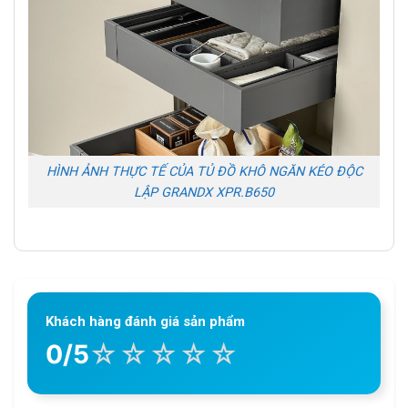
HÌNH ẢNH THỰC TẾ CỦA TỦ ĐỒ KHÔ NGĂN KÉO ĐỘC
LẬP GRANDX XPR.B650
Khách hàng đánh giá sản phẩm
☆
☆
☆
☆
☆
0/5