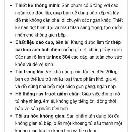
Thiết kế thông minh:
Sản phẩm có 6 tầng với các
ngăn kéo độc lập, giúp bạn dễ dàng sắp xếp và lấy
đồ mà không cần phải di chuyển các ngăn khác. Thiết
kế nan dẹt hiện đại và màu titan sang trọng, tạo điểm
nhấn cho không gian bếp.
Chất liệu cao cấp, bền bỉ:
Khung được làm từ
thép
carbon sơn tĩnh điện
chống gỉ sét, chống trầy xước.
Các nan rổ làm từ
Inox 304
cao cấp, an toàn cho sức
khỏe và dễ vệ sinh.
Tải trọng lớn:
Với khả năng chịu tải lên đến
70kg
,
bạn có thể lưu trữ nhiều loại thực phẩm khô, gia vị,
và đồ dùng nhà bếp một cách gọn gàng, ngăn nắp.
Hệ thống ray trượt giảm chấn:
Giúp việc đóng mở
tủ nhẹ nhàng, êm ái, không gây tiếng ồn, đồng thời
bảo vệ sản phẩm bền hơn.
Tối ưu hóa không gian:
Sản phẩm tận dụng tối đa
không gian tủ bếp, biến một khoang tủ sâu thành một
không gian lưu trữ khoa học và tiện dụng.