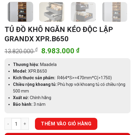
TỦ ĐỒ KHÔ NGĂN KÉO ĐỘC LẬP
GRANDX XPR.B650
Giá
Giá
₫
8.983.000
₫
13.820.000
gốc
hiện
là:
tại
Thương hiệu:
Maadela
13.820.000 ₫.
là:
Model:
XPR.B650
Kích thước sản phẩm:
R464*S>=470mm*C(>1750)
8.983.000 ₫.
Chiều rộng khoang tủ:
Phù hợp với khoang tủ có chiều rộng
500 mm
Xuất xứ:
Chính hãng
Bảo hành:
3 năm
TỦ ĐỒ KHÔ NGĂN KÉO ĐỘC LẬP GRANDX XPR.B650 số lượng
THÊM VÀO GIỎ HÀNG