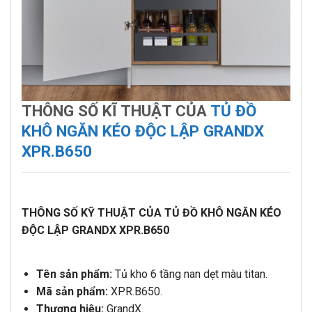
THÔNG SỐ KĨ THUẬT CỦA
TỦ ĐỒ
KHÔ NGĂN KÉO ĐỘC LẬP GRANDX
XPR.B650
THÔNG SỐ KỸ THUẬT CỦA TỦ ĐỒ KHÔ NGĂN KÉO
ĐỘC LẬP GRANDX XPR.B650
Tên sản phẩm:
Tủ kho 6 tầng nan dẹt màu titan.
Mã sản phẩm:
XPR.B650.
Thương hiệu:
GrandX.