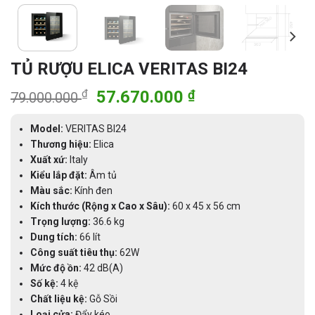
TỦ RƯỢU ELICA VERITAS BI24
Giá
Giá
₫
57.670.000
₫
79.000.000
gốc
hiện
là:
tại
Model:
VERITAS BI24
79.000.000 ₫.
là:
Thương hiệu:
Elica
Xuất xứ:
Italy
57.670.000 ₫.
Kiểu lắp đặt:
Âm tủ
Màu sắc:
Kính đen
Kích thước (Rộng x Cao x Sâu):
60 x 45 x 56 cm
Trọng lượng:
36.6 kg
Dung tích:
66 lít
Công suất tiêu thụ:
62W
Mức độ ồn:
42 dB(A)
Số kệ:
4 kệ
Chất liệu kệ:
Gỗ Sồi
Loại cửa:
Đẩy kéo