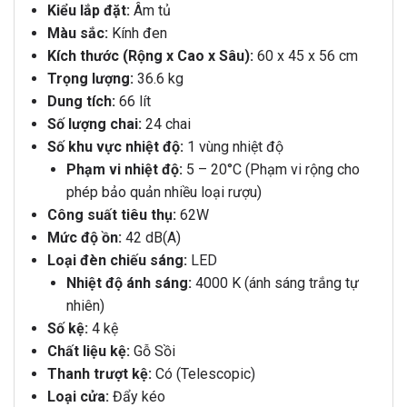
Kiểu lắp đặt:
Âm tủ
Màu sắc:
Kính đen
Kích thước (Rộng x Cao x Sâu):
60 x 45 x 56 cm
Trọng lượng:
36.6 kg
Dung tích:
66 lít
Số lượng chai:
24 chai
Số khu vực nhiệt độ:
1 vùng nhiệt độ
Phạm vi nhiệt độ:
5 – 20°C (Phạm vi rộng cho
phép bảo quản nhiều loại rượu)
Công suất tiêu thụ:
62W
Mức độ ồn:
42 dB(A)
Loại đèn chiếu sáng:
LED
Nhiệt độ ánh sáng:
4000 K (ánh sáng trắng tự
nhiên)
Số kệ:
4 kệ
Chất liệu kệ:
Gỗ Sồi
Thanh trượt kệ:
Có (Telescopic)
Loại cửa:
Đẩy kéo