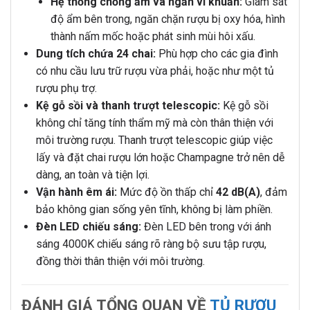
Hệ thống chống ẩm và ngăn vi khuẩn:
Giám sát
độ ẩm bên trong, ngăn chặn rượu bị oxy hóa, hình
thành nấm mốc hoặc phát sinh mùi hôi xấu.
Dung tích chứa 24 chai:
Phù hợp cho các gia đình
có nhu cầu lưu trữ rượu vừa phải, hoặc như một tủ
rượu phụ trợ.
Kệ gỗ sồi và thanh trượt telescopic:
Kệ gỗ sồi
không chỉ tăng tính thẩm mỹ mà còn thân thiện với
môi trường rượu. Thanh trượt telescopic giúp việc
lấy và đặt chai rượu lớn hoặc Champagne trở nên dễ
dàng, an toàn và tiện lợi.
Vận hành êm ái:
Mức độ ồn thấp chỉ
42 dB(A)
, đảm
bảo không gian sống yên tĩnh, không bị làm phiền.
Đèn LED chiếu sáng:
Đèn LED bên trong với ánh
sáng 4000K chiếu sáng rõ ràng bộ sưu tập rượu,
đồng thời thân thiện với môi trường.
ĐÁNH GIÁ TỔNG QUAN VỀ
TỦ RƯỢU