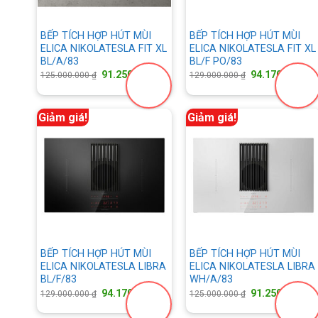
BẾP TÍCH HỢP HÚT MÙI
BẾP TÍCH HỢP HÚT MÙI
ELICA NIKOLATESLA FIT XL
ELICA NIKOLATESLA FIT XL
BL/A/83
BL/F PO/83
Giá
Giá
Giá
G
91.250.000
₫
94.170.000
₫
125.000.000
₫
129.000.000
₫
gốc
hiện
gốc
h
là:
tại
là:
tạ
125.000.000 ₫.
là:
129.000.000 ₫.
là
91.250.000 ₫.
9
Giảm giá!
Giảm giá!
BẾP TÍCH HỢP HÚT MÙI
BẾP TÍCH HỢP HÚT MÙI
ELICA NIKOLATESLA LIBRA
ELICA NIKOLATESLA LIBRA
BL/F/83
WH/A/83
Giá
Giá
Giá
G
94.170.000
₫
91.250.000
₫
129.000.000
₫
125.000.000
₫
gốc
hiện
gốc
h
là:
tại
là:
tạ