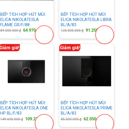
BẾP TÍCH HỢP HÚT MÙI
BẾP TÍCH HỢP HÚT MÙI
ELICA NIKOLATESLA
ELICA NIKOLATESLA LIBRA
FLAME GR/F/88
BL/A/83
Giá
Giá
Giá
Giá
64.970.000
₫
91.250.000
₫
89.000.000
₫
125.000.000
₫
gốc
hiện
gốc
hiện
là:
tại
là:
tại
89.000.000 ₫.
là:
125.000.000 ₫.
là:
000 ₫.
64.970.000 ₫.
91.250.000
Giảm giá!
Giảm giá!
BẾP TÍCH HỢP HÚT MÙI
BẾP TÍCH HỢP HÚT MÙI
ELICA NIKOLATESLA ONE
ELICA NIKOLATESLA PRIME
HP BL/F/83
BL/A/83
Giá
Giá
Giá
Giá
109.273.700
₫
62.050.000
₫
149.690.000
₫
85.000.000
₫
gốc
hiện
gốc
hiện
là:
tại
là:
tại