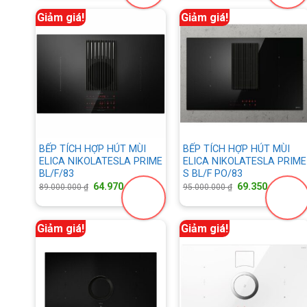
129.000.000 ₫.
là:
125.000.000 ₫.
là
94.170.000 ₫.
9
Giảm giá!
Giảm giá!
BẾP TÍCH HỢP HÚT MÙI
BẾP TÍCH HỢP HÚT MÙI
ELICA NIKOLATESLA PRIME
ELICA NIKOLATESLA PRIME
BL/F/83
S BL/F PO/83
Giá
Giá
Giá
Gi
64.970.000
₫
69.350.000
₫
89.000.000
₫
95.000.000
₫
gốc
hiện
gốc
hi
là:
tại
là:
tại
89.000.000 ₫.
là:
95.000.000 ₫.
là:
64.970.000 ₫.
69
Giảm giá!
Giảm giá!