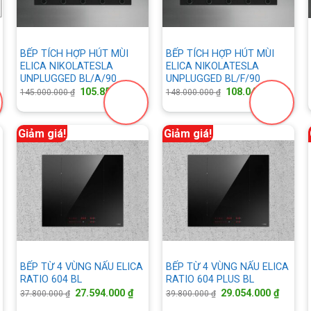
BẾP TÍCH HỢP HÚT MÙI
BẾP TÍCH HỢP HÚT MÙI
ELICA NIKOLATESLA
ELICA NIKOLATESLA
UNPLUGGED BL/A/90
UNPLUGGED BL/F/90
iá
Giá
Giá
Giá
Giá
105.850.000
₫
108.040.000
₫
145.000.000
₫
148.000.000
₫
iện
gốc
hiện
gốc
hiện
i
là:
tại
là:
tại
:
145.000.000 ₫.
là:
148.000.000 ₫.
là:
1.250.000 ₫.
105.850.000 ₫.
108.
Giảm giá!
Giảm giá!
BẾP TỪ 4 VÙNG NẤU ELICA
BẾP TỪ 4 VÙNG NẤU ELICA
RATIO 604 BL
RATIO 604 PLUS BL
á
Giá
Giá
Giá
Giá
27.594.000
₫
29.054.000
₫
37.800.000
₫
39.800.000
₫
ện
gốc
hiện
gốc
hiện