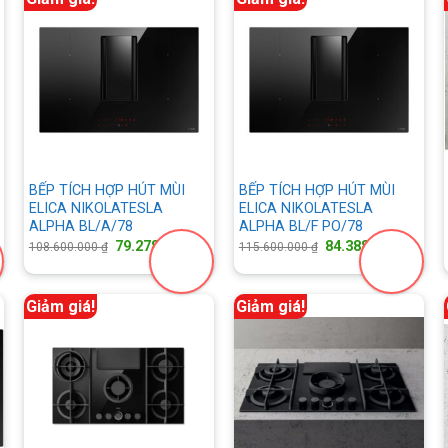
BẾP TÍCH HỢP HÚT MÙI
BẾP TÍCH HỢP HÚT MÙI
ELICA NIKOLATESLA
ELICA NIKOLATESLA
ALPHA BL/A/78
ALPHA BL/F PO/78
á
Giá
Giá
Giá
Giá
79.278.000
₫
84.388.000
₫
108.600.000
₫
115.600.000
₫
ện
gốc
hiện
gốc
hiện
là:
tại
là:
tại
108.600.000 ₫.
là:
115.600.000 ₫.
là:
.050.000 ₫.
79.278.000 ₫.
84.388
Giảm giá!
Giảm giá!