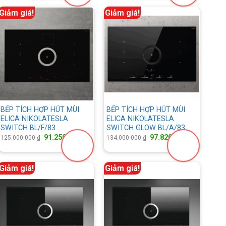
149.690.000 ₫.
là:
85.000.000 ₫.
là:
470.000 ₫.
109.273.700 ₫.
62.050.000 
Giảm giá!
Giảm giá!
BẾP TÍCH HỢP HÚT MÙI
BẾP TÍCH HỢP HÚT MÙI
ELICA NIKOLATESLA
ELICA NIKOLATESLA
SWITCH BL/F/83
SWITCH GLOW BL/A/83
Giá
Giá
Giá
Giá
91.250.000
₫
97.820.000
₫
125.000.000
₫
134.000.000
₫
gốc
hiện
gốc
hiện
là:
tại
là:
tại
125.000.000 ₫.
là:
134.000.000 ₫.
là:
.000 ₫.
91.250.000 ₫.
97.820.000
Giảm giá!
Giảm giá!