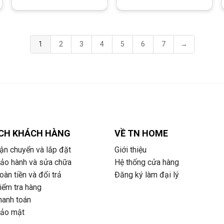
là:
tại
là:
tại
37.800.000 ₫.
là:
39.800.000 ₫.
là:
.754.000 ₫.
27.594.000 ₫.
29.054.
1
2
3
4
5
6
7
→
CH KHÁCH HÀNG
VỀ TN HOME
ận chuyển và lắp đặt
Giới thiệu
bảo hành và sửa chữa
Hệ thống cửa hàng
àn tiền và đổi trả
Đăng ký làm đại lý
iểm tra hàng
hanh toán
bảo mật