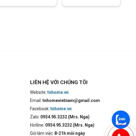
là:
tại
là:
tại
19.800.000 ₫.
là:
26.900.000 ₫.
là:
000 ₫.
14.454.000 ₫.
19.637.000 
LIÊN HỆ VỚI CHÚNG TÔI
Website:
tnhome.vn
Email:
tnhomevietnam@gmail.com
Facebook:
tnhome.vn
Zalo:
0934.95.3232 (Mrs. Nga)
Hotline:
0934.95.3232 (Mrs. Nga)
Giờ làm việc:
8-21h mỗi ngày