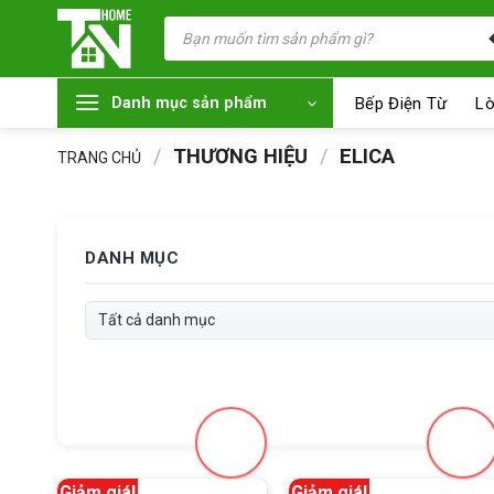
Chuyển
Tìm
kiếm
đến
sản
nội
phẩm
dung
Bếp Điện Từ
Lò
Danh mục sản phẩm
/
THƯƠNG HIỆU
/
ELICA
TRANG CHỦ
DANH MỤC
Giảm giá!
Giảm giá!