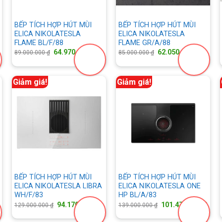
BẾP TÍCH HỢP HÚT MÙI
BẾP TÍCH HỢP HÚT MÙI
ELICA NIKOLATESLA
ELICA NIKOLATESLA
FLAME BL/F/88
FLAME GR/A/88
iá
Giá
Giá
Giá
Giá
64.970.000
₫
62.050.000
₫
89.000.000
₫
85.000.000
₫
iện
gốc
hiện
gốc
hiện
i
là:
tại
là:
tại
:
89.000.000 ₫.
là:
85.000.000 ₫.
là:
4.170.000 ₫.
64.970.000 ₫.
62.050.
Giảm giá!
Giảm giá!
BẾP TÍCH HỢP HÚT MÙI
BẾP TÍCH HỢP HÚT MÙI
ELICA NIKOLATESLA LIBRA
ELICA NIKOLATESLA ONE
WH/F/83
HP BL/A/83
iá
Giá
Giá
Giá
Giá
94.170.000
₫
101.470.000
₫
129.000.000
₫
139.000.000
₫
iện
gốc
hiện
gốc
hiện
i
là:
tại
là:
tại