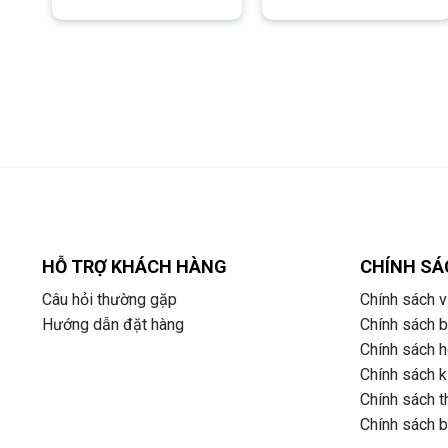
là:
tại
là:
tại
25.000.000 ₫.
là:
29.800.000 ₫.
là:
18.250.000 ₫.
21
HỖ TRỢ KHÁCH HÀNG
CHÍNH SÁ
Câu hỏi thường gặp
Chính sách v
Hướng dẫn đặt hàng
Chính sách 
Chính sách ho
Chính sách k
Chính sách t
Chính sách 