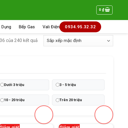
0
₫
a Dụng
Bếp Gas
Vali Điện
0934.95.32.32
–36 của 240 kết quả
Dưới 3 triệu
3 - 5 triệu
10 - 20 triệu
Trên 20 triệu
Giảm giá!
Giảm giá!