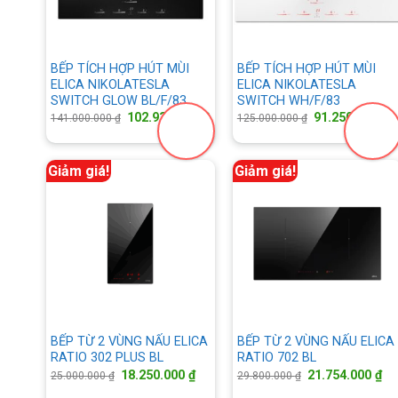
BẾP TÍCH HỢP HÚT MÙI
BẾP TÍCH HỢP HÚT MÙI
ELICA NIKOLATESLA
ELICA NIKOLATESLA
SWITCH GLOW BL/F/83
SWITCH WH/F/83
Giá
Giá
Giá
G
102.930.000
₫
91.250.000
₫
141.000.000
₫
125.000.000
₫
gốc
hiện
gốc
h
là:
tại
là:
tạ
141.000.000 ₫.
là:
125.000.000 ₫.
là
102.930.000 ₫.
9
Giảm giá!
Giảm giá!
BẾP TỪ 2 VÙNG NẤU ELICA
BẾP TỪ 2 VÙNG NẤU ELICA
RATIO 302 PLUS BL
RATIO 702 BL
Giá
Giá
Giá
Gi
18.250.000
₫
21.754.000
₫
25.000.000
₫
29.800.000
₫
gốc
hiện
gốc
hi