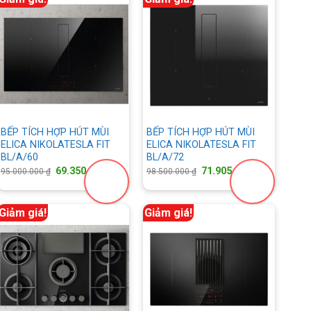
BẾP TÍCH HỢP HÚT MÙI
BẾP TÍCH HỢP HÚT MÙI
ELICA NIKOLATESLA FIT
ELICA NIKOLATESLA FIT
BL/A/60
BL/A/72
Giá
Giá
Giá
Giá
69.350.000
₫
71.905.000
₫
95.000.000
₫
98.500.000
₫
gốc
hiện
gốc
hiện
là:
tại
là:
tại
95.000.000 ₫.
là:
98.500.000 ₫.
là:
.000 ₫.
69.350.000 ₫.
71.905.000 
Giảm giá!
Giảm giá!