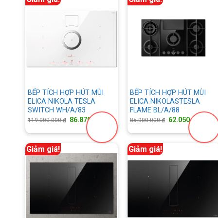
BẾP TÍCH HỢP HÚT MÙI
BẾP TÍCH HỢP HÚT MÙI
ELICA NIKOLA TESLA
ELICA NIKOLASTESLA
SWITCH WH/A/83
FLAME BL/A/88
Giá
Giá
Giá
Gi
86.870.000
₫
62.050.000
₫
119.000.000
₫
85.000.000
₫
gốc
hiện
gốc
hi
là:
tại
là:
tại
119.000.000 ₫.
là:
85.000.000 ₫.
là:
86.870.000 ₫.
62
Giảm giá!
Giảm giá!