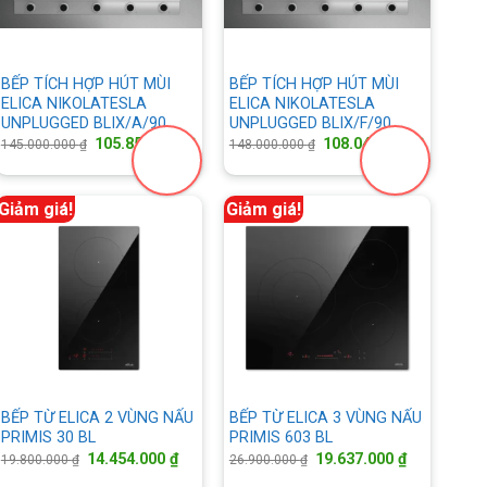
BẾP TÍCH HỢP HÚT MÙI
BẾP TÍCH HỢP HÚT MÙI
ELICA NIKOLATESLA
ELICA NIKOLATESLA
UNPLUGGED BLIX/A/90
UNPLUGGED BLIX/F/90
Giá
Giá
Giá
Giá
105.850.000
₫
108.040.000
₫
145.000.000
₫
148.000.000
₫
gốc
hiện
gốc
hiện
là:
tại
là:
tại
145.000.000 ₫.
là:
148.000.000 ₫.
là:
040.000 ₫.
105.850.000 ₫.
108.040.
Giảm giá!
Giảm giá!
BẾP TỪ ELICA 2 VÙNG NẤU
BẾP TỪ ELICA 3 VÙNG NẤU
PRIMIS 30 BL
PRIMIS 603 BL
Giá
Giá
Giá
Giá
14.454.000
₫
19.637.000
₫
19.800.000
₫
26.900.000
₫
gốc
hiện
gốc
hiện