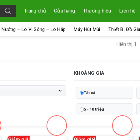
Trang chủ
Cửa hàng
Thương hiệu
Liên hệ
 Nướng – Lò Vi Sóng – Lò Hấp
Máy Hút Mùi
Thiết Bị Đồ Gi
Hiển thị 1
KHOẢNG GIÁ
Tất cả
5 - 10 triệu
Giảm giá!
Giảm giá!