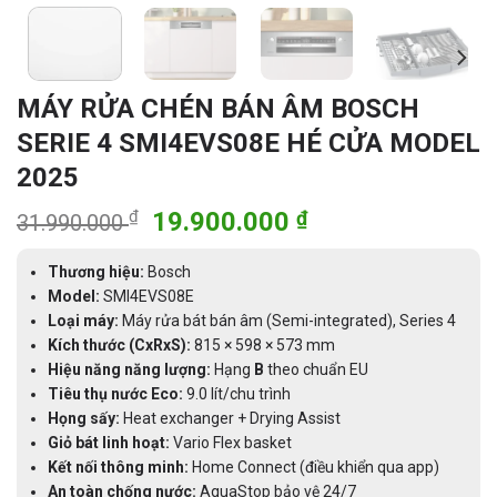
MÁY RỬA CHÉN BÁN ÂM BOSCH
SERIE 4 SMI4EVS08E HÉ CỬA MODEL
2025
Giá
Giá
₫
19.900.000
₫
31.990.000
gốc
hiện
là:
tại
Thương hiệu:
Bosch
31.990.000 ₫.
là:
Model:
SMI4EVS08E
Loại máy:
Máy rửa bát bán âm (Semi-integrated), Series 4
19.900.000 ₫.
Kích thước (CxRxS):
815 × 598 × 573 mm
Hiệu năng năng lượng:
Hạng
B
theo chuẩn EU
Tiêu thụ nước Eco:
9.0 lít/chu trình
Họng sấy:
Heat exchanger + Drying Assist
Giỏ bát linh hoạt:
Vario Flex basket
Kết nối thông minh:
Home Connect (điều khiển qua app)
An toàn chống nước:
AquaStop bảo vệ 24/7