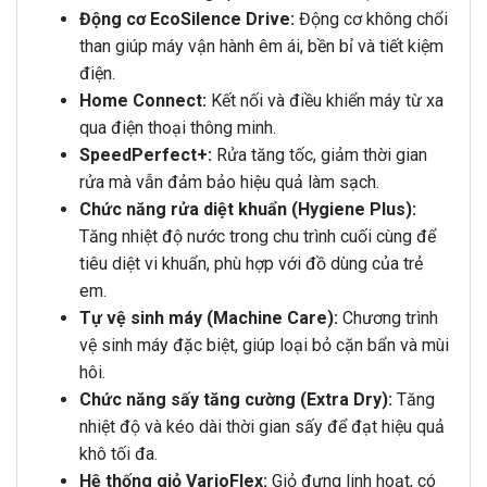
Động cơ EcoSilence Drive:
Động cơ không chổi
than giúp máy vận hành êm ái, bền bỉ và tiết kiệm
điện.
Home Connect:
Kết nối và điều khiển máy từ xa
qua điện thoại thông minh.
SpeedPerfect+:
Rửa tăng tốc, giảm thời gian
rửa mà vẫn đảm bảo hiệu quả làm sạch.
Chức năng rửa diệt khuẩn (Hygiene Plus):
Tăng nhiệt độ nước trong chu trình cuối cùng để
tiêu diệt vi khuẩn, phù hợp với đồ dùng của trẻ
em.
Tự vệ sinh máy (Machine Care):
Chương trình
vệ sinh máy đặc biệt, giúp loại bỏ cặn bẩn và mùi
hôi.
Chức năng sấy tăng cường (Extra Dry):
Tăng
nhiệt độ và kéo dài thời gian sấy để đạt hiệu quả
khô tối đa.
Hệ thống giỏ VarioFlex:
Giỏ đựng linh hoạt, có