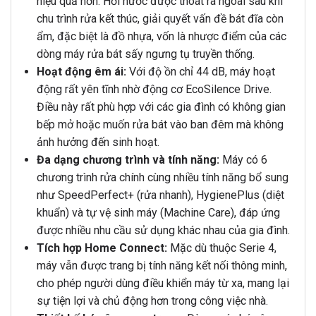
hiệu quả hơn. Hơi nước được thoát ra ngoài sau khi
chu trình rửa kết thúc, giải quyết vấn đề bát đĩa còn
ẩm, đặc biệt là đồ nhựa, vốn là nhược điểm của các
dòng máy rửa bát sấy ngưng tụ truyền thống.
Hoạt động êm ái:
Với độ ồn chỉ 44 dB, máy hoạt
động rất yên tĩnh nhờ động cơ EcoSilence Drive.
Điều này rất phù hợp với các gia đình có không gian
bếp mở hoặc muốn rửa bát vào ban đêm mà không
ảnh hưởng đến sinh hoạt.
Đa dạng chương trình và tính năng:
Máy có 6
chương trình rửa chính cùng nhiều tính năng bổ sung
như SpeedPerfect+ (rửa nhanh), HygienePlus (diệt
khuẩn) và tự vệ sinh máy (Machine Care), đáp ứng
được nhiều nhu cầu sử dụng khác nhau của gia đình.
Tích hợp Home Connect:
Mặc dù thuộc Serie 4,
máy vẫn được trang bị tính năng kết nối thông minh,
cho phép người dùng điều khiển máy từ xa, mang lại
sự tiện lợi và chủ động hơn trong công việc nhà.