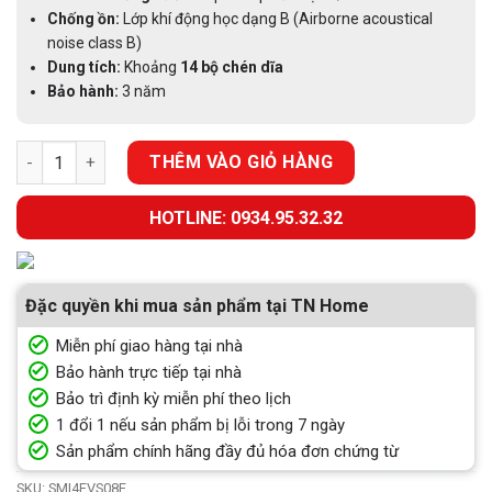
Chống ồn:
Lớp khí động học dạng B (Airborne acoustical
noise class B)
Dung tích:
Khoảng
14 bộ chén dĩa
Bảo hành:
3 năm
MÁY RỬA CHÉN BÁN ÂM BOSCH SERIE 4 SMI4EVS08E HÉ CỬA M
THÊM VÀO GIỎ HÀNG
HOTLINE: 0934.95.32.32
Đặc quyền khi mua sản phẩm tại TN Home
Miễn phí giao hàng tại nhà
Bảo hành trực tiếp tại nhà
Bảo trì định kỳ miễn phí theo lịch
1 đổi 1 nếu sản phẩm bị lỗi trong 7 ngày
Sản phẩm chính hãng đầy đủ hóa đơn chứng từ
SKU:
SMI4EVS08E