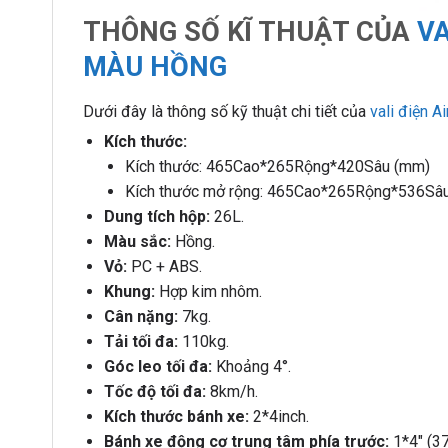
THÔNG SỐ KĨ THUẬT CỦA
VA
MÀU HỒNG
Dưới đây là thông số kỹ thuật chi tiết của
vali điện 
Kích thước:
Kích thước: 465Cao*265Rộng*420Sâu (mm)
Kích thước mở rộng: 465Cao*265Rộng*536Sâ
Dung tích
hộp:
26L.
Màu sắc:
Hồng.
Vỏ:
PC + ABS.
Khung:
Hợp kim nhôm.
Cân nặng:
7kg.
Tải tối đa:
110kg.
Góc leo tối đa:
Khoảng
4
°.
Tốc độ tối đa:
8km/h.
Kích thước bánh xe:
2*4inch.
Bánh xe động cơ trung tâm phía trước:
1*4″ (37