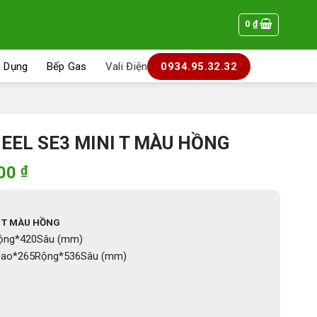
0
₫
a Dụng
Bếp Gas
Vali Điện
0934.95.32.32
HEEL SE3 MINI T MÀU HỒNG
Giá
000
₫
hiện
tại
000 ₫.
là:
I T MÀU HỒNG
9.890.000 ₫.
ộng*420Sâu (mm)
ao*265Rộng*536Sâu (mm)