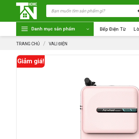
Chuyển
Tìm
kiếm
đến
sản
nội
phẩm
dung
Bếp Điện Từ
Lò
Danh mục sản phẩm
/
TRANG CHỦ
VALI ĐIỆN
Giảm giá!