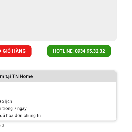
 T MÀU HỒNG số lượng
 GIỎ HÀNG
HOTLINE: 0934.95.32.32
ẩm tại TN Home
eo lịch
i trong 7 ngày
 đủ hóa đơn chứng từ
ỒNG