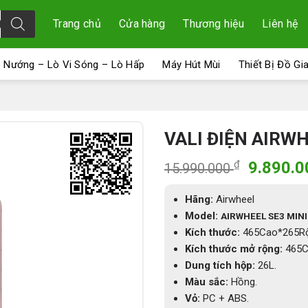
Trang chủ
Cửa hàng
Thương hiệu
Liên hệ
 Nướng – Lò Vi Sóng – Lò Hấp
Máy Hút Mùi
Thiết Bị Đồ Gi
VALI ĐIỆN AIRW
Giá
₫
9.890.
15.990.000
gốc
là:
Hãng:
Airwheel
15.990.
Model:
AIRWHEEL SE3 MIN
Kích thước:
465Cao*265R
Kích thước mở rộng:
465C
Dung tích hộp:
26L.
Màu sắc:
Hồng.
Vỏ:
PC + ABS.