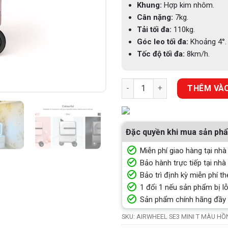
Khung:
Hợp kim nhôm.
Cân nặng:
7kg.
Tải tối đa:
110kg.
Góc leo tối đa:
Khoảng 4
°.
Tốc độ tối đa:
8km/h.
VALI ĐIỆN AIRWHEEL SE3 MINI
THÊM VÀO
Đặc quyền khi mua sản ph
Miễn phí giao hàng tại nhà
Bảo hành trực tiếp tại nhà
Bảo trì định kỳ miễn phí th
1 đổi 1 nếu sản phẩm bị lỗ
Sản phẩm chính hãng đầy
SKU:
AIRWHEEL SE3 MINI T MÀU H