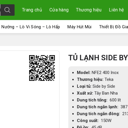
Trang chủ
Cửa hàng
Thương hiệu
Liên hệ
 Nướng – Lò Vi Sóng – Lò Hấp
Máy Hút Mùi
Thiết Bị Đồ Gi
TỦ LẠNH SIDE BY
Model:
NFE2 400 Inox
Thương hiệu:
Teka
Loại tủ:
Side by Side
Xuất xứ:
Tây Ban Nha
Dung tích tổng:
600 lít
Dung tích ngăn lạnh:
387 l
Dung tích ngăn đông:
213 
Công suất:
150W
Độ ồn:
45 dB