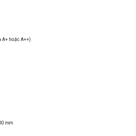
à A+ hoặc A++)
700 mm