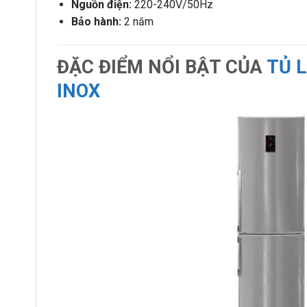
Nguồn điện:
220-240V/50Hz
Bảo hành:
2 năm
ĐẶC ĐIỂM NỔI BẬT CỦA
TỦ L
INOX