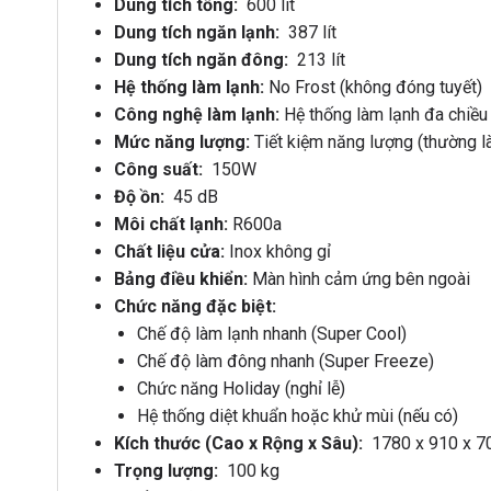
Dung tích tổng:
600 lít
Dung tích ngăn lạnh:
387 lít
Dung tích ngăn đông:
213 lít
Hệ thống làm lạnh:
No Frost (không đóng tuyết)
Công nghệ làm lạnh:
Hệ thống làm lạnh đa chiều
Mức năng lượng:
Tiết kiệm năng lượng (thường l
Công suất:
150W
Độ ồn:
45 dB
Môi chất lạnh:
R600a
Chất liệu cửa:
Inox không gỉ
Bảng điều khiển:
Màn hình cảm ứng bên ngoài
Chức năng đặc biệt:
Chế độ làm lạnh nhanh (Super Cool)
Chế độ làm đông nhanh (Super Freeze)
Chức năng Holiday (nghỉ lễ)
Hệ thống diệt khuẩn hoặc khử mùi (nếu có)
Kích thước (Cao x Rộng x Sâu):
1780 x 910 x 
Trọng lượng:
100 kg