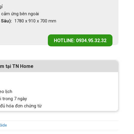
gỉ
 cảm ứng bên ngoài
 Sâu):
1780 x 910 x 700 mm
HOTLINE: 0934.95.32.32
ẩm tại TN Home
eo lịch
i trong 7 ngày
 đủ hóa đơn chứng từ
Side