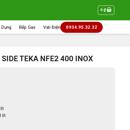
0
₫
a Dụng
Bếp Gas
Vali Điện
0934.95.32.32
 SIDE TEKA NFE2 400 INOX
ít
lít