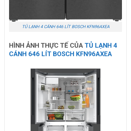
TỦ LẠNH 4 CÁNH 646 LÍT BOSCH KFN96AXEA
HÌNH ẢNH THỰC TẾ CỦA
TỦ LẠNH 4
CÁNH 646 LÍT BOSCH KFN96AXEA