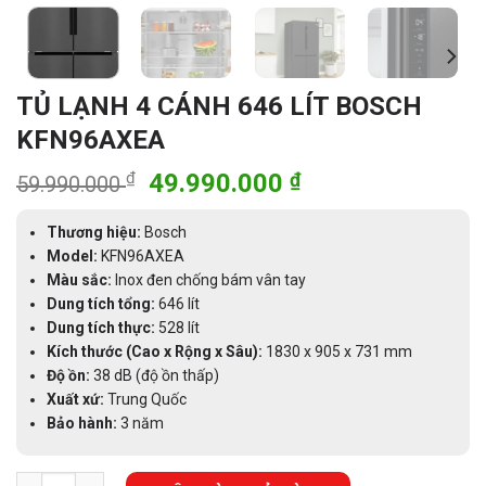
TỦ LẠNH 4 CÁNH 646 LÍT BOSCH
KFN96AXEA
Giá
Giá
₫
49.990.000
₫
59.990.000
gốc
hiện
là:
tại
Thương hiệu:
Bosch
59.990.000 ₫.
là:
Model:
KFN96AXEA
Màu sắc:
Inox đen chống bám vân tay
49.990.000 ₫.
Dung tích tổng:
646 lít
Dung tích thực:
528 lít
Kích thước (Cao x Rộng x Sâu):
1830 x 905 x 731 mm
Độ ồn:
38 dB (độ ồn thấp)
Xuất xứ:
Trung Quốc
Bảo hành:
3 năm
TỦ LẠNH 4 CÁNH 646 LÍT BOSCH KFN96AXEA số lượng