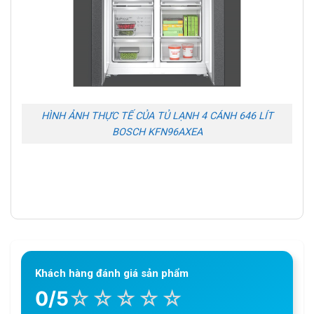
HÌNH ẢNH THỰC TẾ CỦA TỦ LẠNH 4 CÁNH 646 LÍT
BOSCH KFN96AXEA
Khách hàng đánh giá sản phẩm
☆
☆
☆
☆
☆
0/5