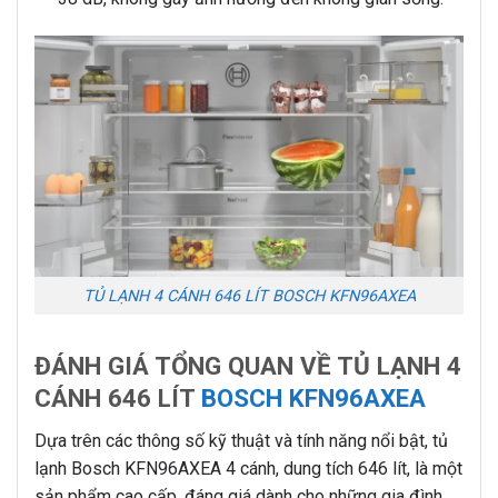
TỦ LẠNH 4 CÁNH 646 LÍT BOSCH KFN96AXEA
ĐÁNH GIÁ TỔNG QUAN VỀ TỦ LẠNH 4
CÁNH 646 LÍT
BOSCH KFN96AXEA
Dựa trên các thông số kỹ thuật và tính năng nổi bật, tủ
lạnh Bosch KFN96AXEA 4 cánh, dung tích 646 lít, là một
sản phẩm cao cấp, đáng giá dành cho những gia đình