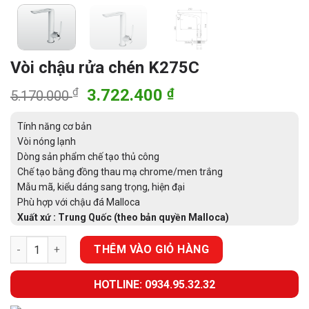
Vòi chậu rửa chén K275C
Giá
Giá
₫
3.722.400
₫
5.170.000
gốc
hiện
là:
tại
Tính năng cơ bản
5.170.000 ₫.
là:
Vòi nóng lạnh
Dòng sản phẩm chế tạo thủ công
3.722.400 ₫.
Chế tạo bằng đồng thau mạ chrome/men trắng
Mẫu mã, kiểu dáng sang trọng, hiện đại
Phù hợp với chậu đá Malloca
Xuất xứ : Trung Quốc (theo bản quyền Malloca)
Vòi chậu rửa chén K275C số lượng
THÊM VÀO GIỎ HÀNG
HOTLINE: 0934.95.32.32