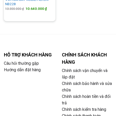
NB228
Giá
Giá
10.640.000
₫
13.300.000
₫
gốc
hiện
là:
tại
13.300.000 ₫.
là:
10.640.000 ₫.
HỖ TRỢ KHÁCH HÀNG
CHÍNH SÁCH KHÁCH
HÀNG
Câu hỏi thường gặp
Hướng dẫn đặt hàng
Chính sách vận chuyển và
lắp đặt
Chính sách bảo hành và sửa
chữa
Chính sách hoàn tiền và đổi
trả
Chính sách kiểm tra hàng
Chính sách thanh toán