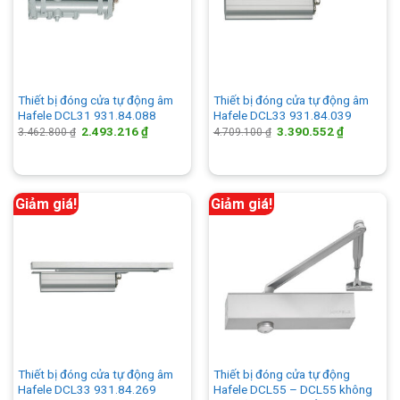
Thiết bị đóng cửa tự động âm
Thiết bị đóng cửa tự động âm
Hafele DCL31 931.84.088
Hafele DCL33 931.84.039
Giá
Giá
Giá
Giá
2.493.216
₫
3.390.552
₫
3.462.800
₫
4.709.100
₫
gốc
hiện
gốc
hiện
là:
tại
là:
tại
3.462.800 ₫.
là:
4.709.100 ₫.
là:
2.493.216 ₫.
3.390.552 
Giảm giá!
Giảm giá!
Thiết bị đóng cửa tự động âm
Thiết bị đóng cửa tự động
Hafele DCL33 931.84.269
Hafele DCL55 – DCL55 không