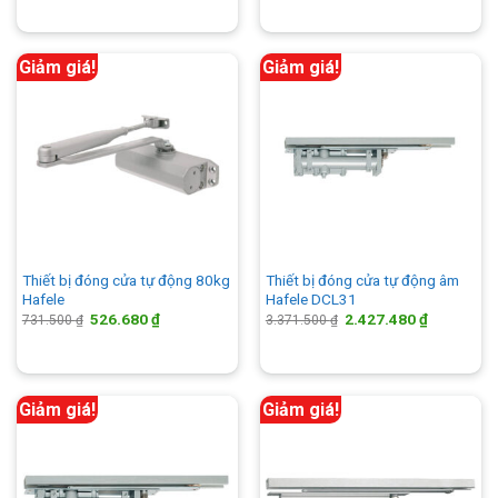
815.100 ₫.
là:
là:
tại
586.872 ₫.
2.376.000 ₫.
là:
1.710.720 
Giảm giá!
Giảm giá!
Thiết bị đóng cửa tự động 80kg
Thiết bị đóng cửa tự động âm
Hafele
Hafele DCL31
Giá
Giá
Giá
Giá
526.680
₫
2.427.480
₫
731.500
₫
3.371.500
₫
gốc
hiện
gốc
hiện
là:
tại
là:
tại
731.500 ₫.
là:
3.371.500 ₫.
là:
526.680 ₫.
2.427.480 
Giảm giá!
Giảm giá!