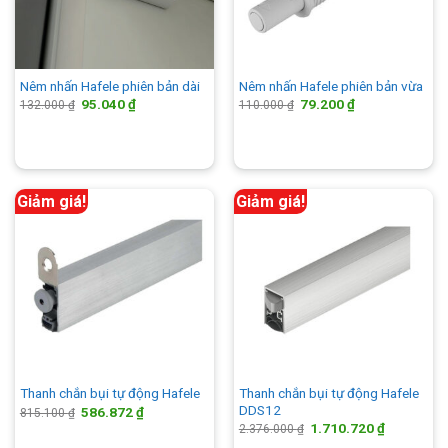
Nêm nhấn Hafele phiên bản dài
Nêm nhấn Hafele phiên bản vừa
Giá
Giá
Giá
Giá
95.040
₫
79.200
₫
132.000
₫
110.000
₫
gốc
hiện
gốc
hiện
là:
tại
là:
tại
132.000 ₫.
là:
110.000 ₫.
là:
95.040 ₫.
79.200 ₫.
Giảm giá!
Giảm giá!
Thanh chắn bụi tự động Hafele
Thanh chắn bụi tự động Hafele
DDS12
Giá
Giá
586.872
₫
815.100
₫
gốc
hiện
Giá
Giá
1.710.720
₫
2.376.000
₫
là:
tại
gốc
hiện