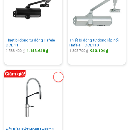
Thiết bị đóng tự động Hafele
Thiết bị đóng tự động lắp nổi
DCL 11
Hafele – DCL110
Giá
Giá
Giá
Giá
1.143.648
₫
940.104
₫
1.588.400
₫
1.305.700
₫
gốc
hiện
gốc
hiện
là:
tại
là:
tại
1.588.400 ₫.
là:
1.305.700 ₫.
là:
1.143.648 ₫.
940.104 ₫.
Giảm giá!
VÒI RỬA BÁT NOBILI HERON