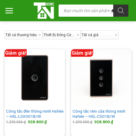
Chuyển
Tìm
kiếm
đến
sản
nội
phẩm
dung
Giảm giá!
Giảm giá!
Công tắc đèn thông minh Hafele
Công tắc rèm cửa thông minh
– HSL-LSXG01B/W
Hafele – HSL-CS01B/W
Giá
Giá
Giá
Giá
928.800
₫
928.800
₫
1.290.000
₫
1.290.000
₫
gốc
hiện
gốc
hiện
là:
tại
là:
tại
1.290.000 ₫.
là:
1.290.000 ₫.
là: