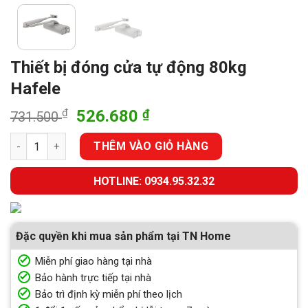
Thiết bị đóng cửa tự động 80kg
Hafele
Giá
Giá
₫
526.680
₫
731.500
gốc
hiện
Thiết bị đóng cửa tự động 80kg Hafele số lượng
là:
tại
THÊM VÀO GIỎ HÀNG
731.500 ₫.
là:
526.680 ₫.
HOTLINE: 0934.95.32.32
Đặc quyền khi mua sản phẩm tại TN Home
Miễn phí giao hàng tại nhà
Bảo hành trực tiếp tại nhà
Bảo trì định kỳ miễn phí theo lịch