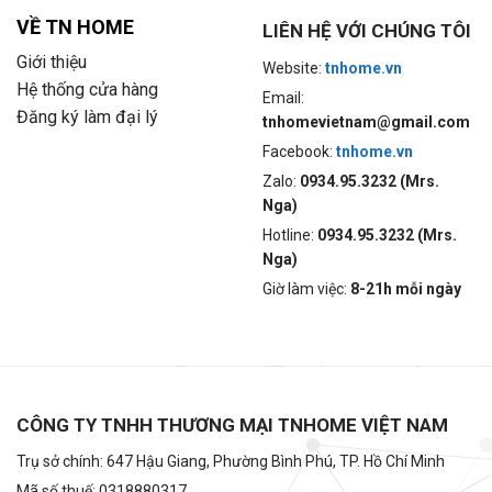
VỀ TN HOME
LIÊN HỆ VỚI CHÚNG TÔI
Giới thiệu
Website:
tnhome.vn
Hệ thống cửa hàng
Email:
Đăng ký làm đại lý
tnhomevietnam@gmail.com
Facebook:
tnhome.vn
Zalo:
0934.95.3232 (Mrs.
Nga)
Hotline:
0934.95.3232 (Mrs.
Nga)
Giờ làm việc:
8-21h mỗi ngày
CÔNG TY TNHH THƯƠNG MẠI TNHOME VIỆT NAM
Trụ sở chính: 647 Hậu Giang, Phường Bình Phú, TP. Hồ Chí Minh
Mã số thuế: 0318880317