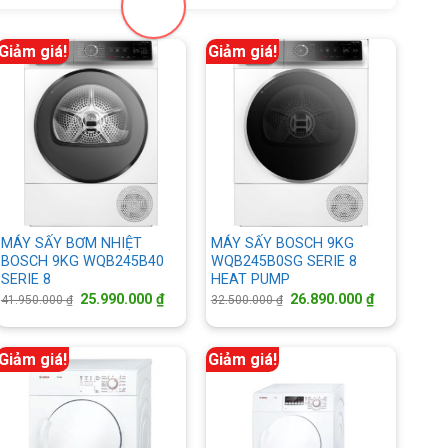
Giảm giá!
Giảm giá!
MÁY SẤY BƠM NHIỆT
MÁY SẤY BOSCH 9KG
BOSCH 9KG WQB245B40
WQB245B0SG SERIE 8
SERIE 8
HEAT PUMP
Giá
Giá
Giá
Giá
25.990.000
₫
26.890.000
₫
41.950.000
₫
32.500.000
₫
gốc
hiện
gốc
hiện
là:
tại
là:
tại
41.950.000 ₫.
là:
32.500.000 ₫.
là:
000 ₫.
25.990.000 ₫.
26.890.000 
Giảm giá!
Giảm giá!