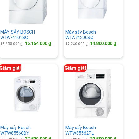
MÁY SẤY BOSCH
Máy sấy Bosch
WTA74101SG
WTA74200SG
Giá
Giá
Giá
Giá
15.164.000
₫
14.800.000
₫
18.955.000
₫
17.230.000
₫
gốc
hiện
gốc
hiện
là:
tại
là:
tại
18.955.000 ₫.
là:
17.230.000 ₫.
là:
15.164.000 ₫.
14.800.000 
000 ₫.
Giảm giá!
Giảm giá!
Máy sấy Bosch
Máy sấy Bosch
WTW85560BY
WTW85562PL
Giá
Giá
Giá
Giá