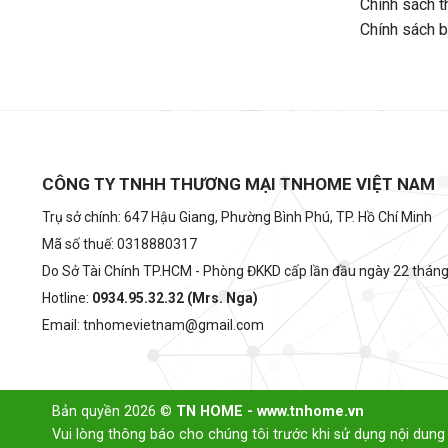
Chính sách t
Chính sách 
CÔNG TY TNHH THƯƠNG MẠI TNHOME VIỆT NAM
Trụ sở chính: 647 Hậu Giang, Phường Bình Phú, TP. Hồ Chí Minh
Mã số thuế: 0318880317
Do Sở Tài Chính TP.HCM - Phòng ĐKKD cấp lần đầu ngày 22 thán
Hotline:
0934.95.32.32 (Mrs. Nga)
Email: tnhomevietnam@gmail.com
Bản quyền 2026 ©
TN HOME - www.tnhome.vn
Vui lòng thông báo cho chúng tôi trước khi sử dụng nội dung 