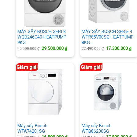
MÁY SẤY BOSCH SERI 8
MÁY SẤY BOSCH SERIE 4
WQB246C40 HEATPUMP
WTR85V00SG HEATPUMP
9KG
8KG
Giá
Giá
Giá
Gi
29.500.000
₫
17.300.000
₫
40.500.000
₫
22.490.000
₫
gốc
hiện
gốc
hi
là:
tại
là:
tại
40.500.000 ₫.
là:
22.490.000 ₫.
là:
29.500.000 ₫.
17
Giảm giá!
Giảm giá!
Máy sấy Bosch
Máy sấy Bosch
WTA74201SG
WTB86200SG
Giá
Giá
Giá
Gi