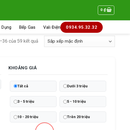
0
₫
a Dụng
Bếp Gas
Vali Điện
0934.95.32.32
1–36 của 59 kết quả
KHOẢNG GIÁ
Tất cả
Dưới 3 triệu
3 - 5 triệu
5 - 10 triệu
10 - 20 triệu
Trên 20 triệu