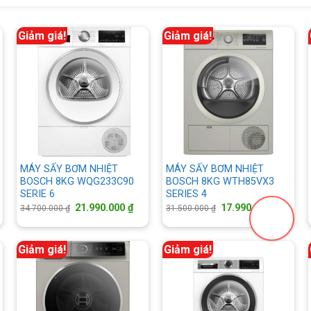
Giảm giá!
Giảm giá!
MÁY SẤY BƠM NHIỆT
MÁY SẤY BƠM NHIỆT
BOSCH 8KG WQG233C90
BOSCH 8KG WTH85VX3
SERIE 6
SERIES 4
á
ện
Giá
Giá
Giá
Giá
21.990.000
₫
17.990.000
₫
34.700.000
₫
31.500.000
₫
gốc
hiện
gốc
hiện
là:
tại
là:
tại
.990.000 ₫.
34.700.000 ₫.
là:
31.500.000 ₫.
là:
21.990.000 ₫.
17.990.
Giảm giá!
Giảm giá!