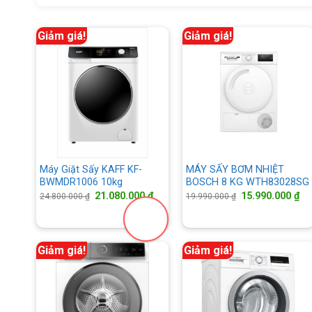
Giảm giá!
Giảm giá!
Máy Giặt Sấy KAFF KF-
MÁY SẤY BƠM NHIỆT
BWMDR1006 10kg
BOSCH 8 KG WTH83028SG
Giá
Giá
Giá
Gi
21.080.000
₫
15.990.000
₫
24.800.000
₫
19.990.000
₫
gốc
hiện
gốc
hi
là:
tại
là:
tại
24.800.000 ₫.
là:
19.990.000 ₫.
là:
21.080.000 ₫.
15
Giảm giá!
Giảm giá!