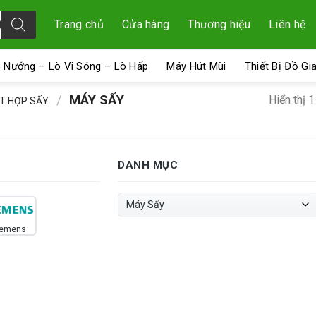
Trang chủ
Cửa hàng
Thương hiệu
Liên hệ
 Nướng – Lò Vi Sóng – Lò Hấp
Máy Hút Mùi
Thiết Bị Đồ Gi
/
MÁY SẤY
Hiển thị 
ẾT HỢP SẤY
DANH MỤC
iemens