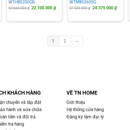
WTH85200GB
WTM85260SG
á
Giá
Giá
Giá
Giá
22.100.000
₫
24.375.000
₫
32.600.000
₫
37.500.000
₫
ện
gốc
hiện
gốc
hiện
là:
tại
là:
tại
32.600.000 ₫.
là:
37.500.000 ₫.
là:
.700.000 ₫.
22.100.000 ₫.
24.375.
1
2
→
CH KHÁCH HÀNG
VỀ TN HOME
ận chuyển và lắp đặt
Giới thiệu
bảo hành và sửa chữa
Hệ thống cửa hàng
àn tiền và đổi trả
Đăng ký làm đại lý
iểm tra hàng