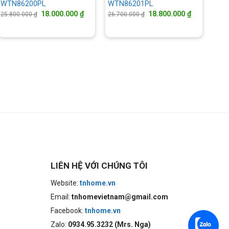
WTN86200PL
WTN86201PL
Giá
Giá
Giá
Giá
18.000.000
₫
18.800.000
₫
25.800.000
₫
26.700.000
₫
gốc
hiện
gốc
hiện
là:
tại
là:
tại
25.800.000 ₫.
là:
26.700.000 ₫.
là:
000 ₫.
18.000.000 ₫.
18.800.000 
LIÊN HỆ VỚI CHÚNG TÔI
Website:
tnhome.vn
Email:
tnhomevietnam@gmail.com
Facebook:
tnhome.vn
Zalo:
0934.95.3232 (Mrs. Nga)