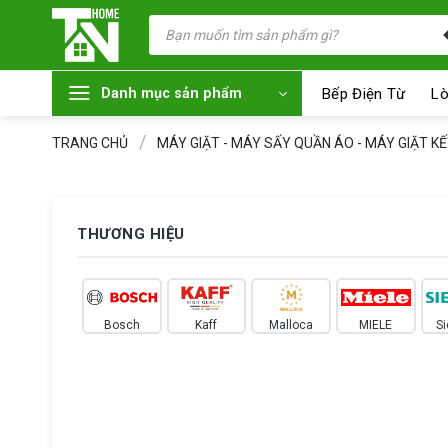
Chuyển
Tìm
kiếm
đến
sản
nội
phẩm
dung
Bếp Điện Từ
Lò
Danh mục sản phẩm
/
TRANG CHỦ
MÁY GIẶT - MÁY SẤY QUẦN ÁO - MÁY GIẶT K
THƯƠNG HIỆU
Bosch
Kaff
Malloca
MIELE
S