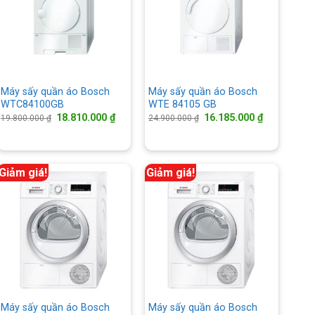
Máy sấy quần áo Bosch
Máy sấy quần áo Bosch
WTC84100GB
WTE 84105 GB
Giá
Giá
Giá
Giá
18.810.000
₫
16.185.000
₫
19.800.000
₫
24.900.000
₫
gốc
hiện
gốc
hiện
là:
tại
là:
tại
19.800.000 ₫.
là:
24.900.000 ₫.
là:
000 ₫.
18.810.000 ₫.
16.185.000 
Giảm giá!
Giảm giá!
Máy sấy quần áo Bosch
Máy sấy quần áo Bosch