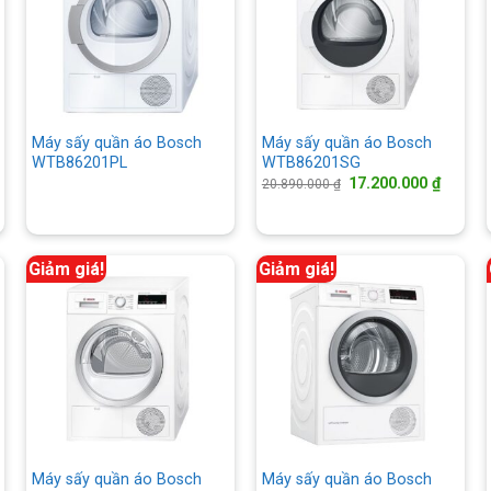
Máy sấy quần áo Bosch
Máy sấy quần áo Bosch
WTB86201PL
WTB86201SG
á
Giá
Giá
17.200.000
₫
20.890.000
₫
ện
gốc
hiện
là:
tại
20.890.000 ₫.
là:
.500.000 ₫.
17.200.
Giảm giá!
Giảm giá!
Máy sấy quần áo Bosch
Máy sấy quần áo Bosch