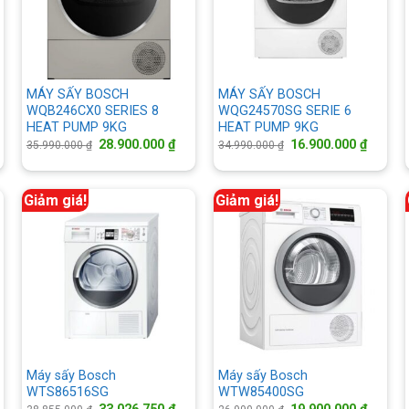
MÁY SẤY BOSCH
MÁY SẤY BOSCH
WQB246CX0 SERIES 8
WQG24570SG SERIE 6
HEAT PUMP 9KG
HEAT PUMP 9KG
á
Giá
Giá
Giá
Giá
28.900.000
₫
16.900.000
₫
35.990.000
₫
34.990.000
₫
ện
gốc
hiện
gốc
hiện
là:
tại
là:
tại
35.990.000 ₫.
là:
34.990.000 ₫.
là:
.300.000 ₫.
28.900.000 ₫.
16.900.
Giảm giá!
Giảm giá!
Máy sấy Bosch
Máy sấy Bosch
WTS86516SG
WTW85400SG
á
Giá
Giá
Giá
Giá