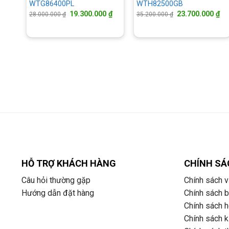
WTG86400PL
WTH82500GB
Giá
Giá
Giá
Gi
19.300.000
₫
23.700.000
₫
28.000.000
₫
35.200.000
₫
gốc
hiện
gốc
hi
là:
tại
là:
tại
28.000.000 ₫.
là:
35.200.000 ₫.
là:
19.300.000 ₫.
23
HỖ TRỢ KHÁCH HÀNG
CHÍNH SÁ
Câu hỏi thường gặp
Chính sách v
Hướng dẫn đặt hàng
Chính sách 
Chính sách ho
Chính sách k