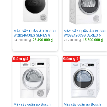
MÁY SẤY QUẦN ÁO BOSCH
MÁY SẤY QUẦN ÁO BOSCH
WQB246C0ES SERIES 8
WQG24200SG SERIES 6
Giá
Giá
Giá
Gi
25.490.000
₫
15.500.000
₫
34.990.000
₫
23.790.000
₫
gốc
hiện
gốc
hi
là:
tại
là:
tại
34.990.000 ₫.
là:
23.790.000 ₫.
là:
25.490.000 ₫.
15
Giảm giá!
Giảm giá!
Máy sấy quần áo Bosch
Máy sấy quần áo Bosch