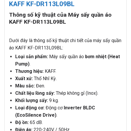
KAFF KF-DR113L09BL
Thông số kỹ thuật của Máy sấy quần áo
KAFF KF-DR113L09BL
Dưới đây là thông số kỹ thuật chi tiết của máy sấy quần
áo KAFF KF-DR113L09BL:
Loại sản phẩm:
Máy sấy quần áo
bơm nhiệt (Heat
Pump)
.
Thương hiệu:
KAFF.
Xuất xứ:
Thổ Nhĩ Kỳ.
Màu sắc:
Đen.
Chất liệu lồng sấy:
Thép không gỉ (Inox).
Khối lượng sấy:
9 kg.
Loại động cơ:
Động cơ
Inverter BLDC
(EcoSilence Drive)
.
Độ ồn:
65 dB.
Điện áp:
220-240V / 50Hz.