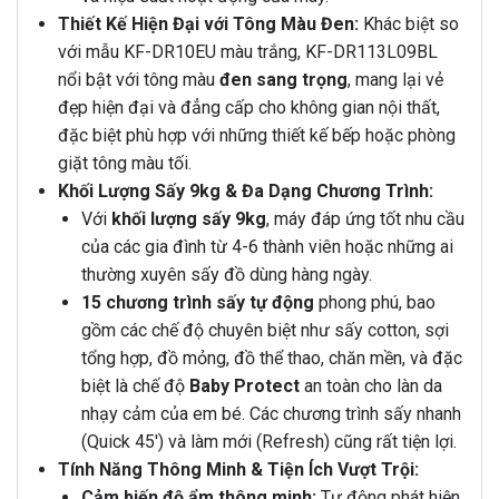
Thiết Kế Hiện Đại với Tông Màu Đen:
Khác biệt so
với mẫu KF-DR10EU màu trắng, KF-DR113L09BL
nổi bật với tông màu
đen sang trọng
, mang lại vẻ
đẹp hiện đại và đẳng cấp cho không gian nội thất,
đặc biệt phù hợp với những thiết kế bếp hoặc phòng
giặt tông màu tối.
Khối Lượng Sấy 9kg & Đa Dạng Chương Trình:
Với
khối lượng sấy 9kg
, máy đáp ứng tốt nhu cầu
của các gia đình từ 4-6 thành viên hoặc những ai
thường xuyên sấy đồ dùng hàng ngày.
15 chương trình sấy tự động
phong phú, bao
gồm các chế độ chuyên biệt như sấy cotton, sợi
tổng hợp, đồ mỏng, đồ thể thao, chăn mền, và đặc
biệt là chế độ
Baby Protect
an toàn cho làn da
nhạy cảm của em bé. Các chương trình sấy nhanh
(Quick 45′) và làm mới (Refresh) cũng rất tiện lợi.
Tính Năng Thông Minh & Tiện Ích Vượt Trội:
Cảm biến độ ẩm thông minh:
Tự động phát hiện