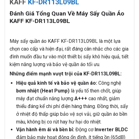
KAFF
KF-DR113L09BL
Đánh Giá Tổng Quan Về Máy Sấy Quần Áo
KAFF KF-DR113L09BL
Máy sấy quần áo KAFF KF-DR113L09BL là một lựa
chọn cao cấp và hiện đại, rất đáng cân nhắc cho các gia
đình muốn đầu tư vào một thiết bị sấy khô hiệu quả, tiết
kiệm năng lượng và bảo vệ quần áo tối ưu.
Những điểm mạnh vượt trội của KF-DR113L09BL:
Hiệu quả kinh tế và bảo vệ quần áo:
Công nghệ
bơm nhiệt (Heat Pump)
là yếu tố then chốt, giúp
máy đạt chuẩn năng lượng
A+++
cao nhất, giảm
thiểu đáng kể chi phí điện hàng tháng. Đồng thời, sấy
ở nhiệt độ thấp giúp bảo vệ sợi vải, giữ quần áo bền
màu, không bị co rút hay hư hại do nhiệt.
Vận hành êm ái và bền bỉ:
Động cơ
Inverter BLDC
đảm bảo máy hoạt động ổn định, ít tiếng ồn (65dB)