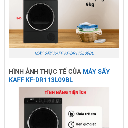
MÁY SẤY KAFF KF-DR113L09BL
HÌNH ẢNH THỰC TẾ CỦA
MÁY SẤY
KAFF KF-DR113L09BL