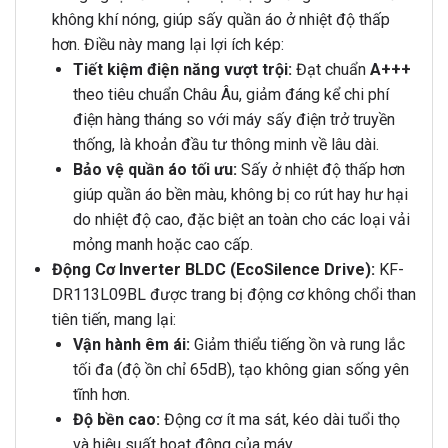
không khí nóng, giúp sấy quần áo ở nhiệt độ thấp
hơn. Điều này mang lại lợi ích kép:
Tiết kiệm điện năng vượt trội:
Đạt chuẩn
A+++
theo tiêu chuẩn Châu Âu, giảm đáng kể chi phí
điện hàng tháng so với máy sấy điện trở truyền
thống, là khoản đầu tư thông minh về lâu dài.
Bảo vệ quần áo tối ưu:
Sấy ở nhiệt độ thấp hơn
giúp quần áo bền màu, không bị co rút hay hư hại
do nhiệt độ cao, đặc biệt an toàn cho các loại vải
mỏng manh hoặc cao cấp.
Động Cơ Inverter BLDC (EcoSilence Drive):
KF-
DR113L09BL được trang bị động cơ không chổi than
tiên tiến, mang lại:
Vận hành êm ái:
Giảm thiểu tiếng ồn và rung lắc
tối đa (độ ồn chỉ 65dB), tạo không gian sống yên
tĩnh hơn.
Độ bền cao:
Động cơ ít ma sát, kéo dài tuổi thọ
và hiệu suất hoạt động của máy.