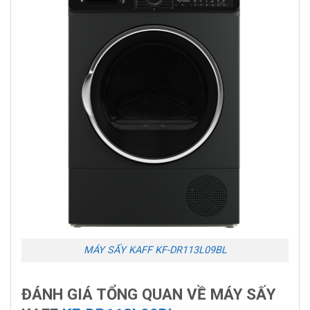
MÁY SẤY KAFF KF-DR113L09BL
ĐÁNH GIÁ TỔNG QUAN VỀ MÁY SẤY