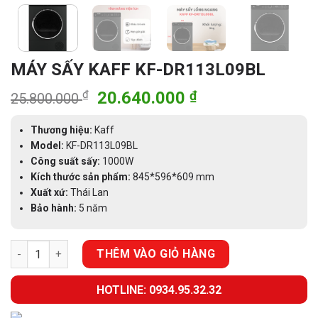
MÁY SẤY KAFF KF-DR113L09BL
Giá
Giá
₫
20.640.000
₫
25.800.000
gốc
hiện
là:
tại
Thương hiệu:
Kaff
25.800.000 ₫.
là:
Model:
KF-DR113L09BL
Công suất sấy:
1000W
20.640.000 ₫.
Kích thước sản phẩm:
845*596*609 mm
Xuất xứ:
Thái Lan
Bảo hành:
5 năm
MÁY SẤY KAFF KF-DR113L09BL số lượng
THÊM VÀO GIỎ HÀNG
HOTLINE: 0934.95.32.32