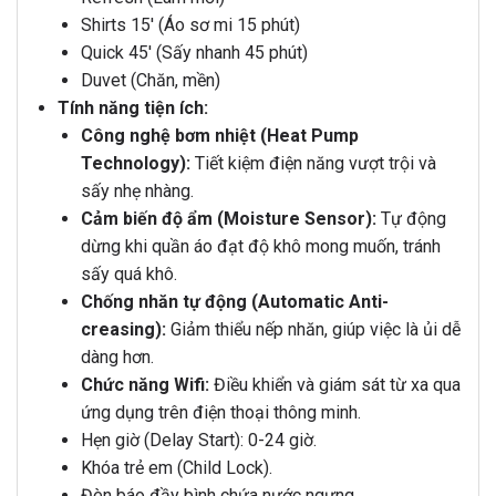
Shirts 15′ (Áo sơ mi 15 phút)
Quick 45′ (Sấy nhanh 45 phút)
Duvet (Chăn, mền)
Tính năng tiện ích:
Công nghệ bơm nhiệt (Heat Pump
Technology):
Tiết kiệm điện năng vượt trội và
sấy nhẹ nhàng.
Cảm biến độ ẩm (Moisture Sensor):
Tự động
dừng khi quần áo đạt độ khô mong muốn, tránh
sấy quá khô.
Chống nhăn tự động (Automatic Anti-
creasing):
Giảm thiểu nếp nhăn, giúp việc là ủi dễ
dàng hơn.
Chức năng Wifi:
Điều khiển và giám sát từ xa qua
ứng dụng trên điện thoại thông minh.
Hẹn giờ (Delay Start): 0-24 giờ.
Khóa trẻ em (Child Lock).
Đèn báo đầy bình chứa nước ngưng.