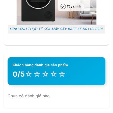
HÌNH ẢNH THỰC TẾ CỦA MÁY SẤY KAFF KF-DR113L09BL
Khách hàng đánh giá sản phẩm
☆
☆
☆
☆
☆
0/5
Chưa có đánh giá nào.