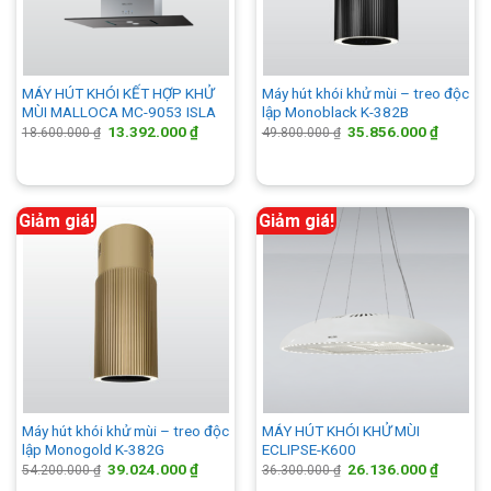
MÁY HÚT KHÓI KẾT HỢP KHỬ
Máy hút khói khử mùi – treo độc
MÙI MALLOCA MC-9053 ISLA
lập Monoblack K-382B
Giá
Giá
Giá
Giá
13.392.000
₫
35.856.000
₫
18.600.000
₫
49.800.000
₫
gốc
hiện
gốc
hiện
là:
tại
là:
tại
18.600.000 ₫.
là:
49.800.000 ₫.
là:
13.392.000 ₫.
35.856.
Giảm giá!
Giảm giá!
Máy hút khói khử mùi – treo độc
MÁY HÚT KHÓI KHỬ MÙI
lập Monogold K-382G
ECLIPSE-K600
Giá
Giá
Giá
Giá
39.024.000
₫
26.136.000
₫
54.200.000
₫
36.300.000
₫
gốc
hiện
gốc
hiện