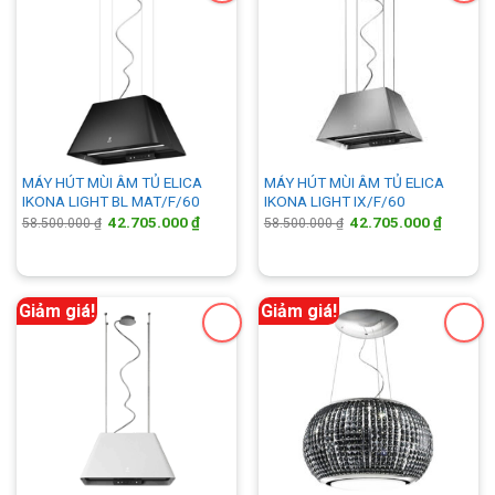
MÁY HÚT MÙI ÂM TỦ ELICA
MÁY HÚT MÙI ÂM TỦ ELICA
IKONA LIGHT BL MAT/F/60
IKONA LIGHT IX/F/60
Giá
Giá
Giá
Giá
42.705.000
₫
42.705.000
₫
58.500.000
₫
58.500.000
₫
gốc
hiện
gốc
hiện
là:
tại
là:
tại
58.500.000 ₫.
là:
58.500.000 ₫.
là:
42.705.000 ₫.
42.705.
Giảm giá!
Giảm giá!