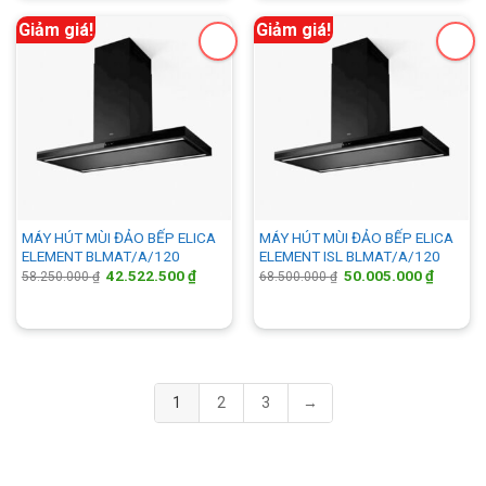
87.000.000 ₫.
là:
63.510.
Giảm giá!
Giảm giá!
MÁY HÚT MÙI ĐẢO BẾP ELICA
MÁY HÚT MÙI ĐẢO BẾP ELICA
ELEMENT BLMAT/A/120
ELEMENT ISL BLMAT/A/120
Giá
Giá
Giá
Giá
42.522.500
₫
50.005.000
₫
58.250.000
₫
68.500.000
₫
gốc
hiện
gốc
hiện
là:
tại
là:
tại
58.250.000 ₫.
là:
68.500.000 ₫.
là:
42.522.500 ₫.
50.005.
1
2
3
→