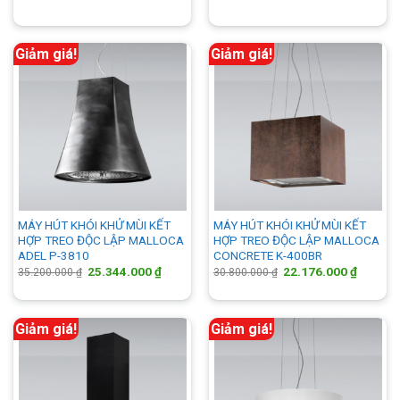
là:
tại
là:
tại
54.200.000 ₫.
là:
36.300.000 ₫.
là:
39.024.000 ₫.
26.136.
Giảm giá!
Giảm giá!
MÁY HÚT KHÓI KHỬ MÙI KẾT
MÁY HÚT KHÓI KHỬ MÙI KẾT
HỢP TREO ĐỘC LẬP MALLOCA
HỢP TREO ĐỘC LẬP MALLOCA
ADEL P-3810
CONCRETE K-400BR
Giá
Giá
Giá
Giá
25.344.000
₫
22.176.000
₫
35.200.000
₫
30.800.000
₫
gốc
hiện
gốc
hiện
là:
tại
là:
tại
35.200.000 ₫.
là:
30.800.000 ₫.
là:
25.344.000 ₫.
22.176.
Giảm giá!
Giảm giá!