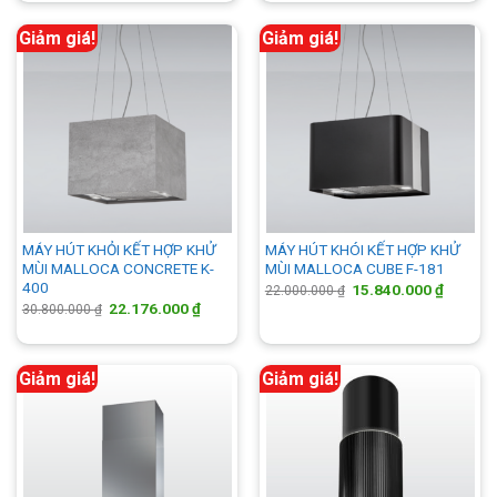
17.850.000 ₫.
17.850.
Giảm giá!
Giảm giá!
MÁY HÚT KHỎI KẾT HỢP KHỬ
MÁY HÚT KHÓI KẾT HỢP KHỬ
MÙI MALLOCA CONCRETE K-
MÙI MALLOCA CUBE F-181
400
Giá
Giá
15.840.000
₫
22.000.000
₫
gốc
hiện
Giá
Giá
22.176.000
₫
30.800.000
₫
là:
tại
gốc
hiện
22.000.000 ₫.
là:
là:
tại
15.840.
30.800.000 ₫.
là:
22.176.000 ₫.
Giảm giá!
Giảm giá!