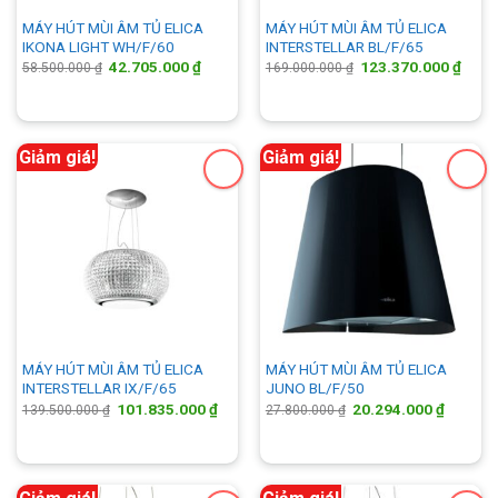
MÁY HÚT MÙI ÂM TỦ ELICA
MÁY HÚT MÙI ÂM TỦ ELICA
IKONA LIGHT WH/F/60
INTERSTELLAR BL/F/65
Giá
Giá
Giá
Giá
42.705.000
₫
123.370.000
₫
58.500.000
₫
169.000.000
₫
gốc
hiện
gốc
hiện
là:
tại
là:
tại
58.500.000 ₫.
là:
169.000.000 ₫.
là:
42.705.000 ₫.
123.3
Giảm giá!
Giảm giá!
MÁY HÚT MÙI ÂM TỦ ELICA
MÁY HÚT MÙI ÂM TỦ ELICA
INTERSTELLAR IX/F/65
JUNO BL/F/50
Giá
Giá
Giá
Giá
101.835.000
₫
20.294.000
₫
139.500.000
₫
27.800.000
₫
gốc
hiện
gốc
hiện
là:
tại
là:
tại
139.500.000 ₫.
là:
27.800.000 ₫.
là:
101.835.000 ₫.
20.294.