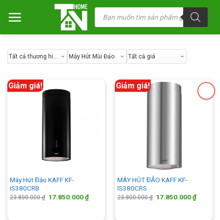
Chuyển
Tìm
kiếm
đến
sản
nội
phẩm
dung
Giảm giá!
Giảm giá!
Máy Hút Đảo KAFF KF-
MÁY HÚT ĐẢO KAFF KF-
IS380CRB
IS380CRS
Giá
Giá
Giá
Giá
17.850.000
₫
17.850.000
₫
23.800.000
₫
23.800.000
₫
gốc
hiện
gốc
hiện
là:
tại
là:
tại
23.800.000 ₫.
là:
23.800.000 ₫.
là: