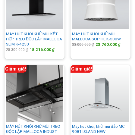
MÁY HÚT KHÓI KHỬ MÙI KẾT
MÁY HÚT KHÓI KHỬ MÙI
HỢP TREO ĐỘC LẬP MALLOCA
MALLOCA SOPHIE K-500W
SLIM K-4250
Giá
Giá
23.760.000
₫
33.000.000
₫
gốc
hiện
Giá
Giá
18.216.000
₫
25.300.000
₫
là:
tại
gốc
hiện
33.000.000 ₫.
là:
là:
tại
23.760.
25.300.000 ₫.
là:
18.216.000 ₫.
Giảm giá!
Giảm giá!
MÁY HÚT KHÓI KHỬ MÙI TREO
Máy hút khói, khử mùi đảo MC
ĐỘC LẬP MALLOCA INDUST
9081 ISLAND NEW