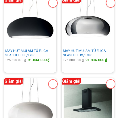
Giảm giá!
Giảm giá!
MÁY HÚT MÙI ÂM TỦ ELICA
MÁY HÚT MÙI ÂM TỦ ELICA
SEASHELL BL/F/80
SEASHELL IX/F/80
Giá
Giá
Giá
Giá
91.834.000
₫
91.834.000
₫
125.800.000
₫
125.800.000
₫
gốc
hiện
gốc
hiện
là:
tại
là:
tại
125.800.000 ₫.
là:
125.800.000 ₫.
là:
91.834.000 ₫.
91.834
Giảm giá!
Giảm giá!