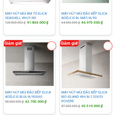
MÁY HÚT MÙI ÂM TỦ ELICA
MÁY HÚT MÙI ĐẢO BẾP ELICA
SEASHELL WH/F/80
ADÉLE IS BL MAT/A/90
Giá
Giá
Giá
Giá
91.834.000
₫
46.975.500
₫
125.800.000
₫
64.350.000
₫
gốc
hiện
gốc
hiện
là:
tại
là:
tại
125.800.000 ₫.
là:
64.350.000 ₫.
là:
91.834.000 ₫.
46.975.
Giảm giá!
Giảm giá!
MÁY HÚT MÙI ĐẢO BẾP ELICA
MÁY HÚT MÙI ĐẢO BẾP ELICA
ADÉLE IS BLIX/A/90X60
BIO ISLAND WH/A/120X53
ROVERE
Giá
Giá
42.705.000
₫
58.500.000
₫
gốc
hiện
Giá
Giá
63.510.000
₫
87.000.000
₫
là:
tại
gốc
hiện
58.500.000 ₫.
là:
là:
tại
42.705.000 ₫.