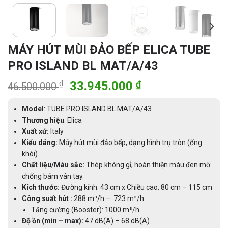
MÁY HÚT MÙI ĐẢO BẾP ELICA TUBE
PRO ISLAND BL MAT/A/43
Giá
Giá
₫
33.945.000
₫
46.500.000
gốc
hiện
là:
tại
Model
: TUBE PRO ISLAND BL MAT/A/43
46.500.000 ₫.
là:
Thương
hiệu
: Elica
Xuất xứ:
Italy
33.945.000 ₫.
Kiểu dáng:
Máy hút mùi đảo bếp, dạng hình trụ tròn (ống
khói)
Chất liệu/Màu sắc:
Thép không gỉ, hoàn thiện màu đen mờ
chống bám vân tay.
Kích thước:
Đường kính: 43 cm x Chiều cao: 80 cm – 115 cm
Công suất hút :
288 m³/h – 723 m³/h
Tăng cường (Booster): 1000 m³/h.
Độ ồn (min – max):
47 dB(A) – 68 dB(A).