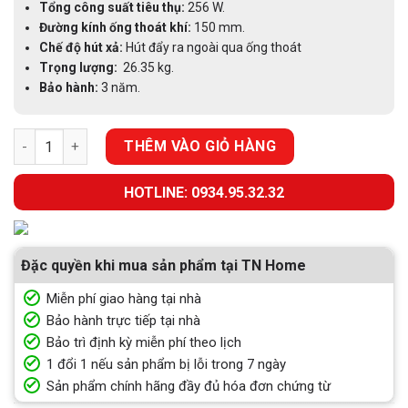
Tổng công suất tiêu thụ:
256 W.
Đường kính ống thoát khí:
150 mm.
Chế độ hút xả:
Hút đẩy ra ngoài qua ống thoát
Trọng lượng:
26.35 kg.
Bảo hành:
3 năm.
MÁY HÚT MÙI ĐẢO BẾP ELICA TUBE PRO ISLAND BL MAT/A/43 s
THÊM VÀO GIỎ HÀNG
HOTLINE: 0934.95.32.32
Đặc quyền khi mua sản phẩm tại TN Home
Miễn phí giao hàng tại nhà
Bảo hành trực tiếp tại nhà
Bảo trì định kỳ miễn phí theo lịch
1 đổi 1 nếu sản phẩm bị lỗi trong 7 ngày
Sản phẩm chính hãng đầy đủ hóa đơn chứng từ