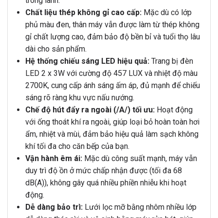
trong lành.
Chất liệu thép không gỉ cao cấp:
Mặc dù có lớp
phủ màu đen, thân máy vẫn được làm từ thép không
gỉ chất lượng cao, đảm bảo độ bền bỉ và tuổi thọ lâu
dài cho sản phẩm.
Hệ thống chiếu sáng LED hiệu quả:
Trang bị đèn
LED 2 x 3W với cường độ 457 LUX và nhiệt độ màu
2700K, cung cấp ánh sáng ấm áp, đủ mạnh để chiếu
sáng rõ ràng khu vực nấu nướng.
Chế độ hút đẩy ra ngoài (/A/) tối ưu:
Hoạt động
với ống thoát khí ra ngoài, giúp loại bỏ hoàn toàn hơi
ẩm, nhiệt và mùi, đảm bảo hiệu quả làm sạch không
khí tối đa cho căn bếp của bạn.
Vận hành êm ái:
Mặc dù công suất mạnh, máy vẫn
duy trì độ ồn ở mức chấp nhận được (tối đa 68
dB(A)), không gây quá nhiều phiền nhiễu khi hoạt
động.
Dễ dàng bảo trì:
Lưới lọc mỡ bằng nhôm nhiều lớp