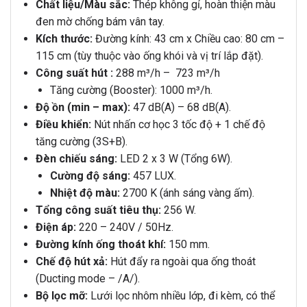
Chất liệu/Màu sắc:
Thép không gỉ, hoàn thiện màu
đen mờ chống bám vân tay.
Kích thước:
Đường kính: 43 cm x Chiều cao: 80 cm –
115 cm (tùy thuộc vào ống khói và vị trí lắp đặt).
Công suất hút :
288 m³/h – 723 m³/h
Tăng cường (Booster): 1000 m³/h.
Độ ồn (min – max):
47 dB(A) – 68 dB(A).
Điều khiển:
Nút nhấn cơ học 3 tốc độ + 1 chế độ
tăng cường (3S+B).
Đèn chiếu sáng:
LED 2 x 3 W (Tổng 6W).
Cường độ sáng:
457 LUX.
Nhiệt độ màu:
2700 K (ánh sáng vàng ấm).
Tổng công suất tiêu thụ:
256 W.
Điện áp:
220 – 240V / 50Hz.
Đường kính ống thoát khí:
150 mm.
Chế độ hút xả:
Hút đẩy ra ngoài qua ống thoát
(Ducting mode – /A/).
Bộ lọc mỡ:
Lưới lọc nhôm nhiều lớp, đi kèm, có thể