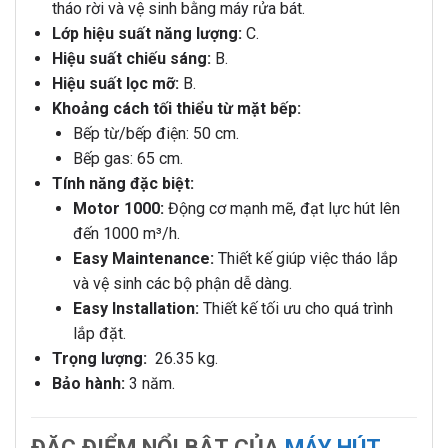
tháo rời và vệ sinh bằng máy rửa bát.
Lớp hiệu suất năng lượng:
C.
Hiệu suất chiếu sáng:
B.
Hiệu suất lọc mỡ:
B.
Khoảng cách tối thiểu từ mặt bếp:
Bếp từ/bếp điện: 50 cm.
Bếp gas: 65 cm.
Tính năng đặc biệt:
Motor 1000:
Động cơ mạnh mẽ, đạt lực hút lên
đến 1000 m³/h.
Easy Maintenance:
Thiết kế giúp việc tháo lắp
và vệ sinh các bộ phận dễ dàng.
Easy Installation:
Thiết kế tối ưu cho quá trình
lắp đặt.
Trọng lượng:
26.35 kg.
Bảo hành:
3 năm.
ĐẶC ĐIỂM NỔI BẬT CỦA
MÁY HÚT