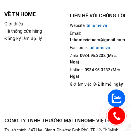
VỀ TN HOME
LIÊN HỆ VỚI CHÚNG TÔI
Giới thiệu
Website:
tnhome.vn
Hệ thống cửa hàng
Email:
Đăng ký làm đại lý
tnhomevietnam@gmail.com
Facebook:
tnhome.vn
Zalo:
0934.95.3232 (Mrs.
Nga)
Hotline:
0934.95.3232 (Mrs.
Nga)
Giờ làm việc:
8-21h mỗi ngày
CÔNG TY TNHH THƯƠNG MẠI TNHOME VIỆT NAM
Trụ sở chính: 647 Hậu Giang, Phường Bình Phú, TP. Hồ Chí Minh