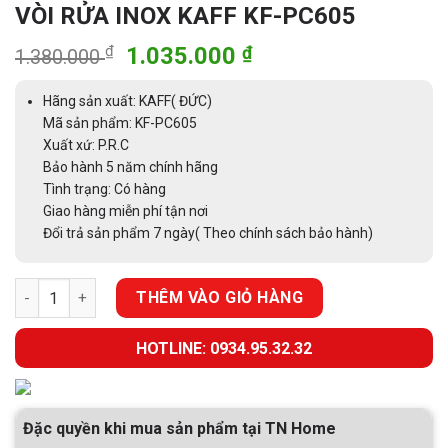
VÒI RỬA INOX KAFF KF-PC605
Giá
Giá
₫
1.035.000
₫
1.380.000
gốc
hiện
là:
tại
Hãng sản xuất: KAFF( ĐỨC)
1.380.000 ₫.
là:
Mã sản phẩm: KF-PC605
Xuất xứ: P.R.C
1.035.000 ₫.
Bảo hành 5 năm chính hãng
Tình trạng: Có hàng
Giao hàng miễn phí tận nơi
Đổi trả sản phẩm 7 ngày( Theo chính sách bảo hành)
VÒI RỬA INOX KAFF KF-PC605 số lượng
THÊM VÀO GIỎ HÀNG
HOTLINE: 0934.95.32.32
Đặc quyền khi mua sản phẩm tại TN Home