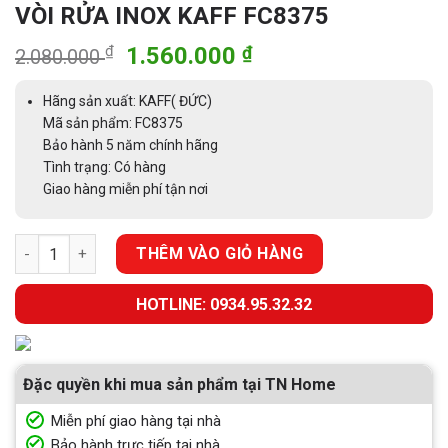
VÒI RỬA INOX KAFF FC8375
Giá
Giá
₫
1.560.000
₫
2.080.000
gốc
hiện
là:
tại
Hãng sản xuất: KAFF( ĐỨC)
2.080.000 ₫.
là:
Mã sản phẩm: FC8375
Bảo hành 5 năm chính hãng
1.560.000 ₫.
Tình trạng: Có hàng
Giao hàng miễn phí tận nơi
VÒI RỬA INOX KAFF FC8375 số lượng
THÊM VÀO GIỎ HÀNG
HOTLINE: 0934.95.32.32
Đặc quyền khi mua sản phẩm tại TN Home
Miễn phí giao hàng tại nhà
Bảo hành trực tiếp tại nhà