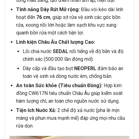
tông màu sáng, tạo điểm nhấn ấm áp, hiện đại.
Tính năng Dây Rút Mở rộng:
Đầu vòi kéo dài linh
hoạt đến
76 cm
, giúp xịt rửa vệ sinh các góc bồn
rửa, xoong nồi lớn hoặc làm sạch khu vực xung
quanh bồn rửa một cách tiện lợi.
Linh kiện Châu Âu Chất lượng Cao:
Lõi chia nước
SEDAL
nổi tiếng về độ bền và độ
chính xác (500.000 lần đóng mở).
Dây cấp và đầu tạo bọt
NEOPERL
đảm bảo an
toàn vệ sinh và dòng nước êm, chống bắn.
An toàn Sức khỏe (Tiêu chuẩn Đồng):
Hợp kim
đồng CW617N tiêu chuẩn Châu Âu giúp kiểm soát
hàm lượng chì, an toàn cho nguồn nước sử dụng.
Tiện ích Nước Xả:
2 chế độ xả nước (pha lê mịn
màng và phun mưa mạnh mẽ) đáp ứng mọi nhu cầu
rửa dọn.