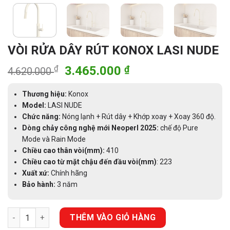
VÒI RỬA DÂY RÚT KONOX LASI NUDE
Giá
Giá
₫
3.465.000
₫
4.620.000
gốc
hiện
là:
tại
Thương hiệu:
Konox
4.620.000 ₫.
là:
Model:
LASI NUDE
Chức năng:
Nóng lạnh + Rút dây + Khớp xoay + Xoay
3.465.000 ₫.
360 độ
.
Dòng chảy công nghệ mới Neoperl 2025:
chế độ Pure
Mode và Rain Mode
Chiều cao thân vòi(mm):
410
Chiều cao từ mặt chậu đến đầu vòi(mm)
: 223
Xuất xứ:
Chính hãng
Bảo hành:
3 năm
VÒI RỬA DÂY RÚT KONOX LASI NUDE số lượng
THÊM VÀO GIỎ HÀNG