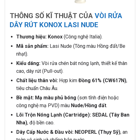
THÔNG SỐ KĨ THUẬT CỦA
VÒI RỬA
DÂY RÚT KONOX LASI NUDE
Thương hiệu:
Konox
(Công nghệ Italia).
Mã sản phẩm:
Lasi Nude (Tông màu Hồng đất/Be
nhạt).
Kiểu dáng:
Vòi rửa chén bát nóng lạnh, thiết kế thân
cao, dây rút (Pull-out).
Chất liệu thân vòi:
Hợp kim
Đồng 61% (CW617N)
,
tiêu chuẩn Châu Âu.
Bề mặt:
Mạ màu phủ bóng
(sơn tĩnh điện hoặc
công nghệ mạ PVD) màu
Nude/Hồng đất
.
Lõi Trộn Nóng Lạnh (Cartridge):
SEDAL (Tây Ban
Nha)
, độ bền cao.
Dây Cấp Nước & Đầu vòi:
NEOPERL (Thụy Sỹ)
, an
toàn vệ sinh và chống bắn nước.