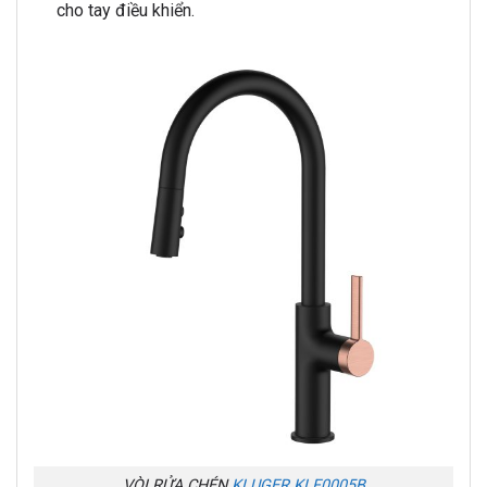
cho tay điều khiển.
VÒI RỬA CHÉN
KLUGER KLF0005B