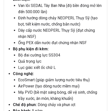
Van lõi SEDAL Tây Ban Nha (độ bền đóng mở lên
đến 500.000 lần)
Định hướng dòng chảy NEOPERL Thụy Sỹ (tạo
bọt, tiết kiệm nước, chống bắn nước)
Dây cấp nước NEOPERL Thụy Sỹ (đạt chứng
nhận NSF)
Ống PEX dẫn nước đạt chứng nhận NSF
Bộ phụ kiện đi kèm:
Bộ đai cường lực SS304
Quả trọng lực
Lục giác xiết ốc chữ L
Công nghệ:
EcoSmart (giúp giảm lượng nước tiêu thụ)
AirPower (tạo dòng nước mềm mại)
Mạ PVD (bề mặt sáng bóng, dễ vệ sinh, chống
trầy xước, ăn mòn, kháng khuẩn)
Chế độ phun:
Dòng chảy và phun xịt
Bảo hành:
5 năm