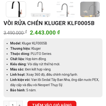
VÒI RỬA CHÉN KLUGER KLF0005B
Giá
Giá
₫
2.443.000
₫
3.490.000
gốc
hiện
là:
tại
Model:
Kluger KLF0005B
3.490.000 ₫.
là:
Thương hiệu:
Kluger
Thuộc dòng:
PLUTO Series.
2.443.000 ₫.
Chất liệu:
Hợp kim đồng.
Kiểu dáng:
Vòi dây rút thế hệ mới.
Màu sắc:
Đen kết hợp vàng.
Linh hoạt:
Xoay 360 độ, điều chỉnh nóng/lạnh.
Linh kiện vòi:
Van lõi Sedal Tây Ban Nha, ống dẫn nước PEX,
dây cấp và đầu vòi Neoperl Thụy Sỹ.
Bảo hành:
5 năm.
VÒI RỬA CHÉN KLUGER KLF0005B số lượng
THÊM VÀO GIỎ HÀNG