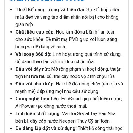
Thiết kế sang trọng và hiện đại:
Sự kết hợp giữa
màu đen và vàng tạo điểm nhấn nổi bật cho không
gian bếp.
Chất liệu cao cấp:
Hợp kim đồng bền bỉ, an toàn
cho sức khỏe. Bề mặt mạ PVD giúp vòi luôn sáng
bóng và dễ dàng vệ sinh.
Vòi xoay 360 độ:
Linh hoạt trong quá trình sử dụng,
dễ dàng thao tác với mọi loại chậu rửa.
Đầu vòi dây rút:
Mở rộng phạm vi hoạt động, thuận
tiện khi rửa rau củ, trái cây hoặc vệ sinh chậu rửa.
Đầu vòi phun kép:
Hai chế độ dòng chảy (êm dịu và
mạnh mẽ) đáp ứng mọi nhu cầu sử dụng.
Công nghệ tiên tiến:
EcoSmart giúp tiết kiệm nước,
AirPower tạo dòng nước thoải mái.
Linh kiện chất lượng:
Van lõi Sedal Tây Ban Nha
bền bỉ, dây cấp nước Neoperl Thụy Sỹ an toàn.
Dễ dàng lắp đặt và sử dụng:
Thiết kế công thái học