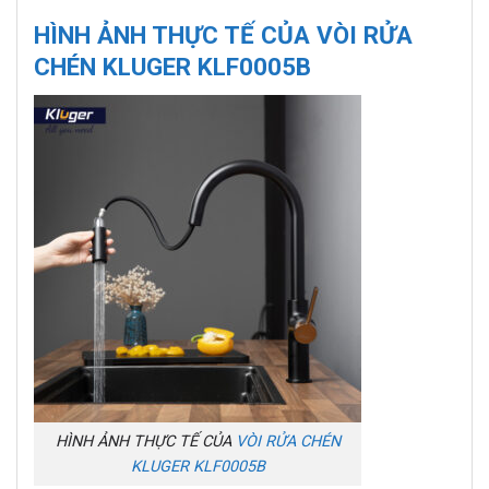
HÌNH ẢNH THỰC TẾ CỦA VÒI RỬA
CHÉN KLUGER KLF0005B
HÌNH ẢNH THỰC TẾ CỦA
VÒI RỬA CHÉN
KLUGER KLF0005B