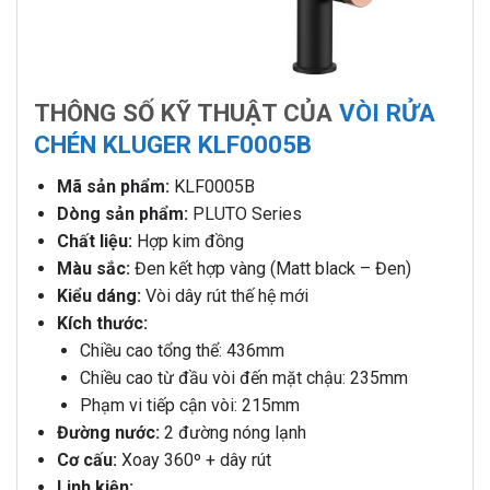
THÔNG SỐ KỸ THUẬT CỦA
VÒI RỬA
CHÉN KLUGER KLF0005B
Mã sản phẩm:
KLF0005B
Dòng sản phẩm:
PLUTO Series
Chất liệu:
Hợp kim đồng
Màu sắc:
Đen kết hợp vàng (Matt black – Đen)
Kiểu dáng:
Vòi dây rút thế hệ mới
Kích thước:
Chiều cao tổng thể: 436mm
Chiều cao từ đầu vòi đến mặt chậu: 235mm
Phạm vi tiếp cận vòi: 215mm
Đường nước:
2 đường nóng lạnh
Cơ cấu:
Xoay 360º + dây rút
Linh kiện: