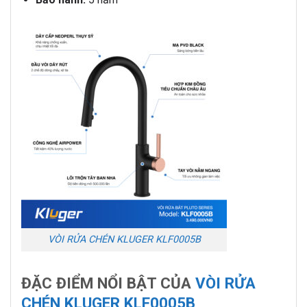
VÒI RỬA CHÉN KLUGER KLF0005B
ĐẶC ĐIỂM NỔI BẬT CỦA
VÒI RỬA
CHÉN KLUGER KLF0005B