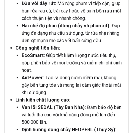
Đầu vòi dây rút:
Mở rộng phạm vi tiếp cận, giúp
bạn rửa rau củ, trái cây hoặc vệ sinh bồn rửa một
cách thuận tiện và nhanh chóng.
Hai chế độ phun (dòng chảy và phun xịt):
Đáp
ứng đa dạng nhu cầu sử dụng, từ rửa nhẹ nhàng
đến xịt mạnh mẽ các vết bẩn cứng đầu.
Công nghệ tiên tiến:
EcoSmart:
Giúp tiết kiệm lượng nước tiêu thụ,
góp phần bảo vệ môi trường và giảm chi phí sinh
hoạt.
AirPower:
Tạo ra dòng nước mềm mại, không
gây bắn tung tóe và mang lại cảm giác thoải mái
khi sử dụng.
Linh kiện chất lượng cao:
Van lõi SEDAL (Tây Ban Nha):
Đảm bảo độ bền
và tuổi thọ cao với khả năng đóng mở lên đến
500.000 lần.
Định hướng dòng chảy NEOPERL (Thụy Sỹ):