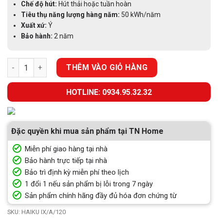
Chế độ hút:
Hút thải hoặc tuần hoàn
Tiêu thụ năng lượng hàng năm:
50 kWh/năm
Xuất xứ:
Ý
Bảo hành:
2 năm
MÁY HÚT MÙI ÁP TƯỜNG ELICA HAIKU IX/A/120 số lượng
THÊM VÀO GIỎ HÀNG
HOTLINE: 0934.95.32.32
Đặc quyền khi mua sản phẩm tại TN Home
Miễn phí giao hàng tại nhà
Bảo hành trực tiếp tại nhà
Bảo trì định kỳ miễn phí theo lịch
1 đổi 1 nếu sản phẩm bị lỗi trong 7 ngày
Sản phẩm chính hãng đầy đủ hóa đơn chứng từ
SKU:
HAIKU IX/A/120