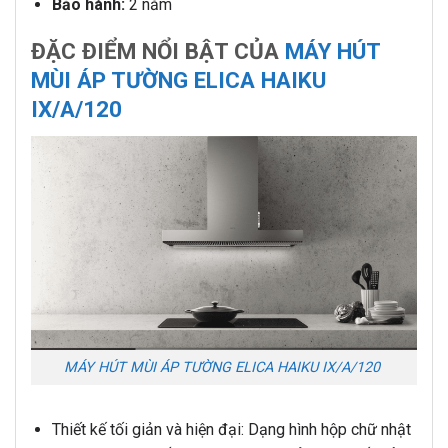
Bảo hành:
2 năm
ĐẶC ĐIỂM NỔI BẬT CỦA
MÁY HÚT
MÙI ÁP TƯỜNG ELICA HAIKU
IX/A/120
MÁY HÚT MÙI ÁP TƯỜNG ELICA HAIKU IX/A/120
Thiết kế tối giản và hiện đại: Dạng hình hộp chữ nhật