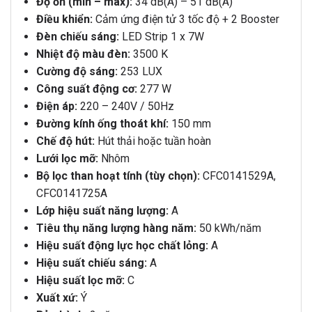
Độ ồn (min – max):
34 dB(A) – 51 dB(A)
Điều khiển:
Cảm ứng điện tử 3 tốc độ + 2 Booster
Đèn chiếu sáng:
LED Strip 1 x 7W
Nhiệt độ màu đèn:
3500 K
Cường độ sáng:
253 LUX
Công suất động cơ:
277 W
Điện áp:
220 – 240V / 50Hz
Đường kính ống thoát khí:
150 mm
Chế độ hút:
Hút thải hoặc tuần hoàn
Lưới lọc mỡ:
Nhôm
Bộ lọc than hoạt tính (tùy chọn):
CFC0141529A,
CFC0141725A
Lớp hiệu suất năng lượng:
A
Tiêu thụ năng lượng hàng năm:
50 kWh/năm
Hiệu suất động lực học chất lỏng:
A
Hiệu suất chiếu sáng:
A
Hiệu suất lọc mỡ:
C
Xuất xứ:
Ý