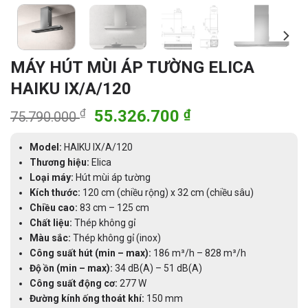
MÁY HÚT MÙI ÁP TƯỜNG ELICA
HAIKU IX/A/120
Giá
Giá
₫
55.326.700
₫
75.790.000
gốc
hiện
là:
tại
Model:
HAIKU IX/A/120
75.790.000 ₫.
là:
Thương hiệu:
Elica
Loại máy:
Hút mùi áp tường
55.326.700 ₫.
Kích thước:
120 cm (chiều rộng) x 32 cm (chiều sâu)
Chiều cao:
83 cm – 125 cm
Chất liệu:
Thép không gỉ
Màu sắc:
Thép không gỉ (inox)
Công suất hút (min – max):
186 m³/h – 828 m³/h
Độ ồn (min – max):
34 dB(A) – 51 dB(A)
Công suất động cơ:
277 W
Đường kính ống thoát khí:
150 mm