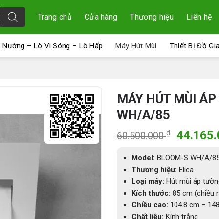
Trang chủ
Cửa hàng
Thương hiệu
Liên hệ
 Nướng – Lò Vi Sóng – Lò Hấp
Máy Hút Mùi
Thiết Bị Đồ Gi
MÁY HÚT MÙI ÁP
WH/A/85
Giá
₫
44.165
60.500.000
gốc
là:
Model:
BLOOM-S WH/A/8
60.500.
Thương hiệu:
Elica
Loại máy:
Hút mùi áp tường
Kích thước:
85 cm (chiều r
Chiều cao:
104.8 cm – 148 
Chất liệu:
Kính trắng