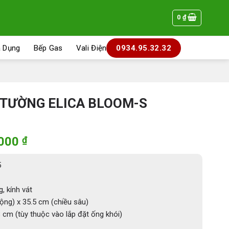
0
₫
a Dụng
Bếp Gas
Vali Điện
0934.95.32.32
 TƯỜNG ELICA BLOOM-S
Giá
.000
₫
hiện
tại
5
000 ₫.
là:
44.165.000 ₫.
, kính vát
ộng) x 35.5 cm (chiều sâu)
cm (tùy thuộc vào lắp đặt ống khói)