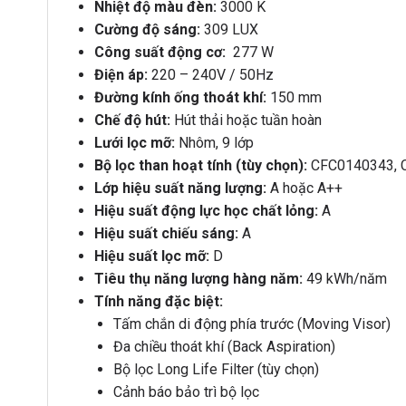
Nhiệt độ màu đèn:
3000 K
Cường độ sáng:
309 LUX
Công suất động cơ:
277 W
Điện áp:
220 – 240V / 50Hz
Đường kính ống thoát khí:
150 mm
Chế độ hút:
Hút thải hoặc tuần hoàn
Lưới lọc mỡ:
Nhôm, 9 lớp
Bộ lọc than hoạt tính (tùy chọn):
CFC0140343, C
Lớp hiệu suất năng lượng:
A hoặc A++
Hiệu suất động lực học chất lỏng:
A
Hiệu suất chiếu sáng:
A
Hiệu suất lọc mỡ:
D
Tiêu thụ năng lượng hàng năm:
49 kWh/năm
Tính năng đặc biệt:
Tấm chắn di động phía trước (Moving Visor)
Đa chiều thoát khí (Back Aspiration)
Bộ lọc Long Life Filter (tùy chọn)
Cảnh báo bảo trì bộ lọc