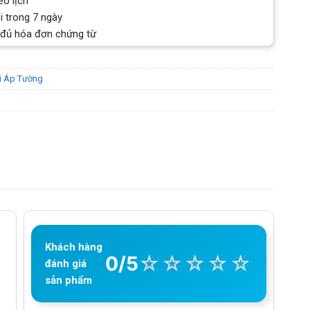
eo lịch
i trong 7 ngày
 đủ hóa đơn chứng từ
i Áp Tường
Khách hàng
☆
☆
☆
☆
☆
0/5
đánh giá
sản phẩm