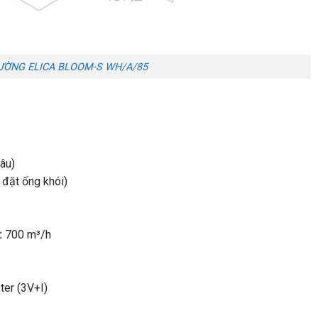
ƯỜNG ELICA BLOOM-S WH/A/85
âu)
 đặt ống khói)
:
700 m³/h
er (3V+I)