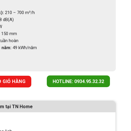
):
210 – 700 m³/h
8 dB(A)
W
150 mm
tuần hoàn
g năm:
49 kWh/năm
 BLOOM-S WH/A/85 số lượng
 GIỎ HÀNG
HOTLINE: 0934.95.32.32
ẩm tại TN Home