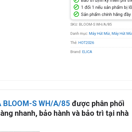
Bảo trì định kỳ miễn phí th
1 đổi 1 nếu sản phẩm bị lỗ
Sản phẩm chính hãng đầy
SKU:
BLOOM-S WH/A/85
Danh mục:
Máy Hút Mùi
,
Máy Hút Mù
Thẻ:
HOT2026
Brand:
ELICA
A BLOOM-S WH/A/85
được phân phối
àng nhanh, bảo hành và bảo trì tại nhà