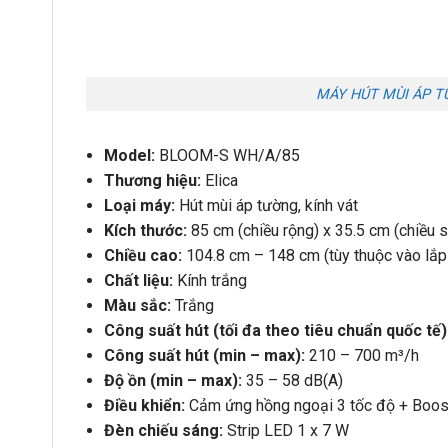
MÁY HÚT MÙI ÁP T
Model:
BLOOM-S WH/A/85
Thương hiệu:
Elica
Loại máy:
Hút mùi áp tường, kính vát
Kích thước:
85 cm (chiều rộng) x 35.5 cm (chiều s
Chiều cao:
104.8 cm – 148 cm (tùy thuộc vào lắp
Chất liệu:
Kính trắng
Màu sắc:
Trắng
Công suất hút (tối đa theo tiêu chuẩn quốc tế)
Công suất hút (min – max):
210 – 700 m³/h
Độ ồn (min – max):
35 – 58 dB(A)
Điều khiển:
Cảm ứng hồng ngoại 3 tốc độ + Boost
Đèn chiếu sáng:
Strip LED 1 x 7 W