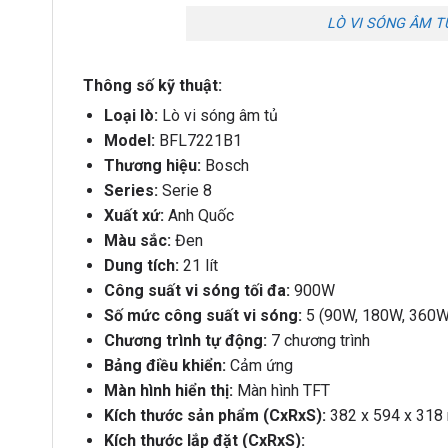
LÒ VI SÓNG ÂM T
Thông số kỹ thuật:
Loại lò:
Lò vi sóng âm tủ
Model:
BFL7221B1
Thương hiệu:
Bosch
Series:
Serie 8
Xuất xứ:
Anh Quốc
Màu sắc:
Đen
Dung tích:
21 lít
Công suất vi sóng tối đa:
900W
Số mức công suất vi sóng:
5 (90W, 180W, 360W
Chương trình tự động:
7 chương trình
Bảng điều khiển:
Cảm ứng
Màn hình hiển thị:
Màn hình TFT
Kích thước sản phẩm (CxRxS):
382 x 594 x 31
Kích thước lắp đặt (CxRxS):