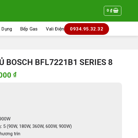
0
₫
a Dụng
Bếp Gas
Vali Điện
0934.95.32.32
TỦ BOSCH BFL7221B1 SERIES 8
Giá
.000
₫
hiện
tại
000 ₫.
là:
22.490.000 ₫.
900W
:
5 (90W, 180W, 360W, 600W, 900W)
hương trìn