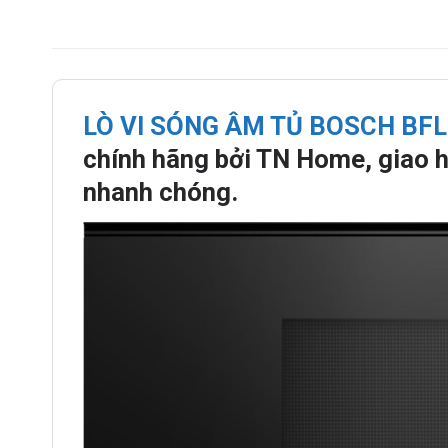
LÒ VI SÓNG ÂM TỦ BOSCH BFL
chính hãng bởi TN Home, giao h
nhanh chóng.