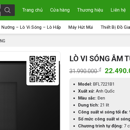
Trang chủ
Cửa hàng
Thương hiệu
Liên hệ
 Nướng – Lò Vi Sóng – Lò Hấp
Máy Hút Mùi
Thiết Bị Đồ Gi
ÓNG
LÒ VI SÓNG ÂM 
Giá
₫
22.490
31.990.000
gốc
là:
Model:
BFL7221B1
31.990.
Xuất xứ:
Anh Quốc
Màu sắc:
Đen
Dung tích:
21 lít
Công suất vi sóng tối đa:
Số mức công suất vi sóng
Chương trình tự động:
7 c