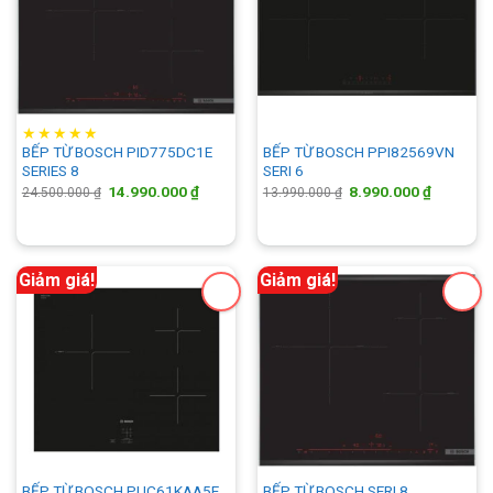
★
★
★
★
★
BẾP TỪ BOSCH PID775DC1E
BẾP TỪ BOSCH PPI82569VN
SERIES 8
SERI 6
Giá
Giá
Giá
Giá
14.990.000
₫
8.990.000
₫
24.500.000
₫
13.990.000
₫
gốc
hiện
gốc
hiện
là:
tại
là:
tại
24.500.000 ₫.
là:
13.990.000 ₫.
là:
14.990.000 ₫.
8.990.00
Giảm giá!
Giảm giá!
BẾP TỪ BOSCH PUC61KAA5E
BẾP TỪ BOSCH SERI 8