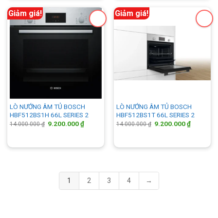
Giảm giá!
Giảm giá!
LÒ NƯỚNG ÂM TỦ BOSCH
LÒ NƯỚNG ÂM TỦ BOSCH
HBF512BS1H 66L SERIES 2
HBF512BS1T 66L SERIES 2
Giá
Giá
Giá
Giá
9.200.000
₫
9.200.000
₫
14.000.000
₫
14.000.000
₫
gốc
hiện
gốc
hiện
là:
tại
là:
tại
14.000.000 ₫.
là:
14.000.000 ₫.
là:
9.200.000 ₫.
9.200.00
1
2
3
4
→