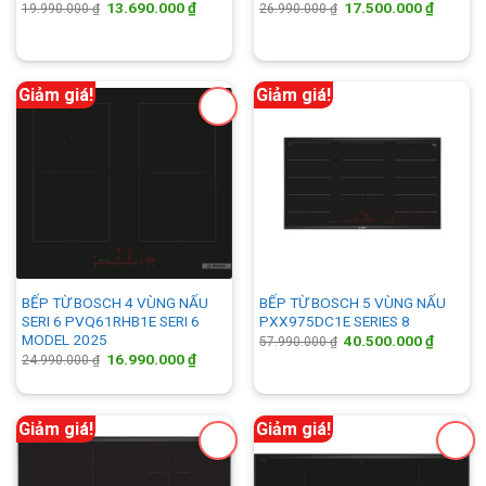
Giá
Giá
Giá
Giá
13.690.000
₫
17.500.000
₫
19.990.000
₫
26.990.000
₫
gốc
hiện
gốc
hiện
là:
tại
là:
tại
19.990.000 ₫.
là:
26.990.000 ₫.
là:
13.690.000 ₫.
17.500.
Giảm giá!
Giảm giá!
BẾP TỪ BOSCH 4 VÙNG NẤU
BẾP TỪ BOSCH 5 VÙNG NẤU
SERI 6 PVQ61RHB1E SERI 6
PXX975DC1E SERIES 8
MODEL 2025
Giá
Giá
40.500.000
₫
57.990.000
₫
gốc
hiện
Giá
Giá
16.990.000
₫
24.990.000
₫
là:
tại
gốc
hiện
57.990.000 ₫.
là:
là:
tại
40.500.
24.990.000 ₫.
là:
16.990.000 ₫.
Giảm giá!
Giảm giá!