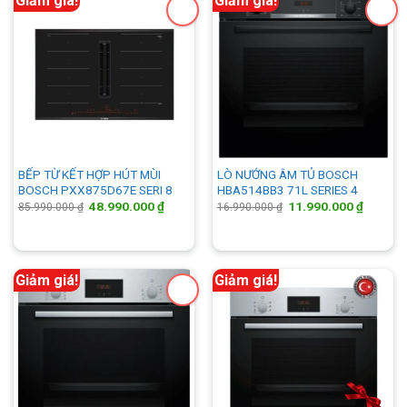
Giảm giá!
Giảm giá!
BẾP TỪ KẾT HỢP HÚT MÙI
LÒ NƯỚNG ÂM TỦ BOSCH
BOSCH PXX875D67E SERI 8
HBA514BB3 71L SERIES 4
Giá
Giá
Giá
Giá
48.990.000
₫
11.990.000
₫
85.990.000
₫
16.990.000
₫
gốc
hiện
gốc
hiện
là:
tại
là:
tại
85.990.000 ₫.
là:
16.990.000 ₫.
là:
48.990.000 ₫.
11.990.
Giảm giá!
Giảm giá!