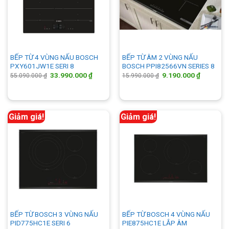
BẾP TỪ 4 VÙNG NẤU BOSCH
BẾP TỪ ÂM 2 VÙNG NẤU
PXY601JW1E SERI 8
BOSCH PPI82566VN SERIES 8
Giá
Giá
Giá
Giá
33.990.000
₫
9.190.000
₫
55.090.000
₫
15.990.000
₫
gốc
hiện
gốc
hiện
là:
tại
là:
tại
55.090.000 ₫.
là:
15.990.000 ₫.
là:
33.990.000 ₫.
9.190.00
Giảm giá!
Giảm giá!
BẾP TỪ BOSCH 3 VÙNG NẤU
BẾP TỪ BOSCH 4 VÙNG NẤU
PID775HC1E SERI 6
PIE875HC1E LẮP ÂM