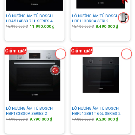
LÒ NƯỚNG ÂM TỦ BOSCH
LÒ NƯỚNG ÂM TỦ BOSCH
HBA514BS3 71L SERIES 4
HBF113BR0A SERI 2
Giá
Giá
Giá
Giá
11.990.000
₫
8.490.000
₫
16.990.000
₫
15.100.000
₫
gốc
hiện
gốc
hiện
là:
tại
là:
tại
16.990.000 ₫.
là:
15.100.000 ₫.
là:
11.990.000 ₫.
8.490.00
Giảm giá!
Giảm giá!
LÒ NƯỚNG ÂM TỦ BOSCH
LÒ NƯỚNG ÂM TỦ BOSCH
HBF133BS0A SERIES 2
HBF512BB1T 66L SERIES 2
Giá
Giá
Giá
Giá
9.790.000
₫
9.200.000
₫
14.990.000
₫
17.000.000
₫
gốc
hiện
gốc
hiện
là:
tại
là:
tại
14.990.000 ₫.
là:
17.000.000 ₫.
là:
9.790.000 ₫.
9.200.00