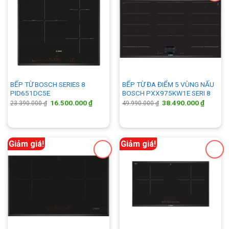
BẾP TỪ BOSCH SERIES 8
BẾP TỪ ĐA ĐIỂM 5 VÙNG NẤU
PID651DC5E
BOSCH PXX975KW1E SERI 8
Giá
Giá
Giá
Giá
16.500.000
₫
38.490.000
₫
23.390.000
₫
49.990.000
₫
gốc
hiện
gốc
hiện
là:
tại
là:
tại
23.390.000 ₫.
là:
49.990.000 ₫.
là:
16.500.000 ₫.
38.490.
Giảm giá!
Giảm giá!