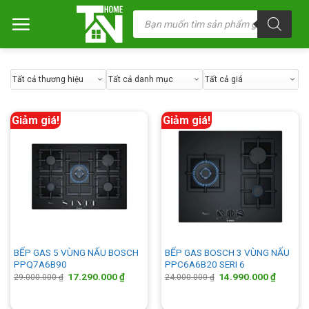
Chuyển
Tìm
kiếm
đến
sản
nội
phẩm
dung
Giảm giá!
Giảm giá!
BẾP GAS 5 VÙNG NẤU BOSCH
BẾP GAS BOSCH 3 VÙNG NẤU
PPQ7A6B90
PPC6A6B20 SERI 6
Giá
Giá
Giá
Giá
17.290.000
₫
14.990.000
₫
29.000.000
₫
24.000.000
₫
gốc
hiện
gốc
hiện
là:
tại
là:
tại
29.000.000 ₫.
là:
24.000.000 ₫.
là: