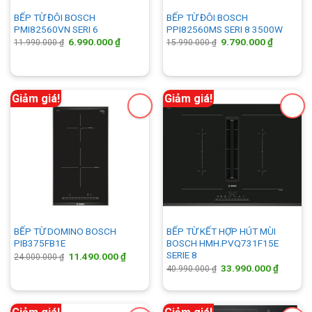
BẾP TỪ ĐÔI BOSCH
BẾP TỪ ĐÔI BOSCH
PMI82560VN SERI 6
PPI82560MS SERI 8 3500W
Giá
Giá
Giá
Giá
6.990.000
₫
9.790.000
₫
11.990.000
₫
15.990.000
₫
gốc
hiện
gốc
hiện
là:
tại
là:
tại
11.990.000 ₫.
là:
15.990.000 ₫.
là:
6.990.000 ₫.
9.790.00
Giảm giá!
Giảm giá!
BẾP TỪ DOMINO BOSCH
BẾP TỪ KẾT HỢP HÚT MÙI
PIB375FB1E
BOSCH HMH.PVQ731F15E
SERIE 8
Giá
Giá
11.490.000
₫
24.000.000
₫
gốc
hiện
Giá
Giá
33.990.000
₫
40.990.000
₫
là:
tại
gốc
hiện
24.000.000 ₫.
là:
là:
tại
11.490.000 ₫.
40.990.000 ₫.
là:
33.990.