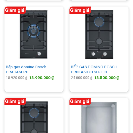
17.290.000 ₫.
14.990.
Giảm giá!
Giảm giá!
Bếp gas domino Bosch
BẾP GAS DOMINO BOSCH
PRA3A6D70
PRB3A6B70 SERIE 8
Giá
Giá
Giá
Giá
13.990.000
₫
13.500.000
₫
18.920.000
₫
24.000.000
₫
gốc
hiện
gốc
hiện
là:
tại
là:
tại
18.920.000 ₫.
là:
24.000.000 ₫.
là:
13.990.000 ₫.
13.500.
Giảm giá!
Giảm giá!