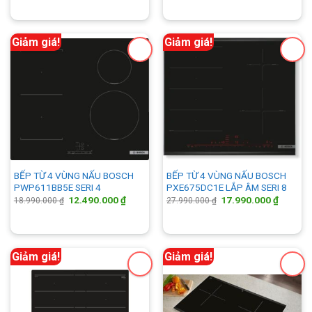
là:
tại
là:
tại
21.990.000 ₫.
là:
14.990.000 ₫.
là:
13.500.000 ₫.
9.190.00
Giảm giá!
Giảm giá!
BẾP TỪ 4 VÙNG NẤU BOSCH
BẾP TỪ 4 VÙNG NẤU BOSCH
PWP611BB5E SERI 4
PXE675DC1E LẮP ÂM SERI 8
Giá
Giá
Giá
Giá
12.490.000
₫
17.990.000
₫
18.990.000
₫
27.990.000
₫
gốc
hiện
gốc
hiện
là:
tại
là:
tại
18.990.000 ₫.
là:
27.990.000 ₫.
là:
12.490.000 ₫.
17.990.
Giảm giá!
Giảm giá!