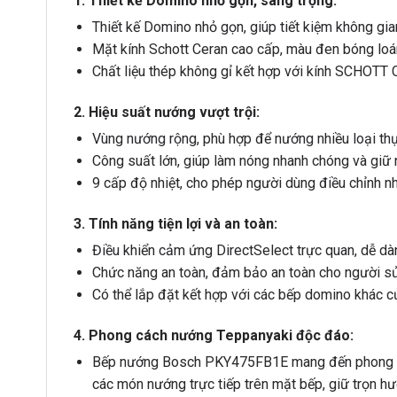
1. Thiết kế Domino nhỏ gọn, sang trọng:
Thiết kế Domino nhỏ gọn, giúp tiết kiệm không gia
Mặt kính Schott Ceran cao cấp, màu đen bóng loá
Chất liệu thép không gỉ kết hợp với kính SCHOTT 
2. Hiệu suất nướng vượt trội:
Vùng nướng rộng, phù hợp để nướng nhiều loại th
Công suất lớn, giúp làm nóng nhanh chóng và giữ
9 cấp độ nhiệt, cho phép người dùng điều chỉnh nh
3. Tính năng tiện lợi và an toàn:
Điều khiển cảm ứng DirectSelect trực quan, dễ dàn
Chức năng an toàn, đảm bảo an toàn cho người sử
Có thể lắp đặt kết hợp với các bếp domino khác 
4. Phong cách nướng Teppanyaki độc đáo:
Bếp nướng Bosch PKY475FB1E mang đến phong cá
các món nướng trực tiếp trên mặt bếp, giữ trọn h