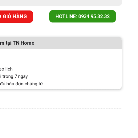
Y475FB1E SERI 6 số lượng
 GIỎ HÀNG
HOTLINE: 0934.95.32.32
ẩm tại TN Home
eo lịch
i trong 7 ngày
 đủ hóa đơn chứng từ