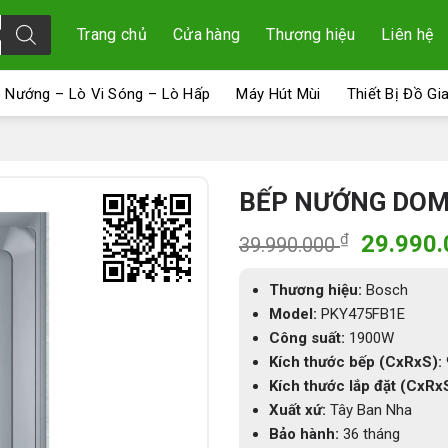
Trang chủ
Cửa hàng
Thương hiệu
Liên hệ
 Nướng – Lò Vi Sóng – Lò Hấp
Máy Hút Mùi
Thiết Bị Đồ Gi
BẾP NƯỚNG DOMI
Giá
₫
29.990
39.990.000
gốc
là:
Thương hiệu:
Bosch
39.990.
Model:
PKY475FB1E
Công suất:
1900W
Kích thước bếp (CxRxS):
Kích thước lắp đặt (CxRx
Xuất xứ:
Tây Ban Nha
Bảo hành:
36 tháng