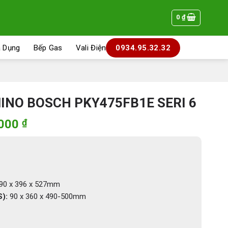
0
₫
a Dụng
Bếp Gas
Vali Điện
0934.95.32.32
NO BOSCH PKY475FB1E SERI 6
Giá
.000
₫
hiện
tại
000 ₫.
là:
29.990.000 ₫.
90 x 396 x 527mm
S):
90 x 360 x 490-500mm