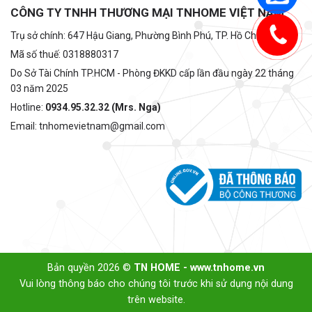
CÔNG TY TNHH THƯƠNG MẠI TNHOME VIỆT NAM
Trụ sở chính: 647 Hậu Giang, Phường Bình Phú, TP. Hồ Chí Minh
Mã số thuế: 0318880317
Do Sở Tài Chính TP.HCM - Phòng ĐKKD cấp lần đầu ngày 22 tháng
03 năm 2025
Hotline:
0934.95.32.32 (Mrs. Nga)
Email: tnhomevietnam@gmail.com
Bản quyền 2026 ©
TN HOME - www.tnhome.vn
Vui lòng thông báo cho chúng tôi trước khi sử dụng nội dung
trên website.