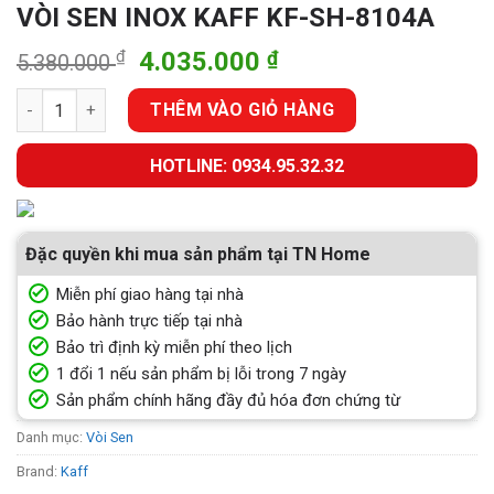
VÒI SEN INOX KAFF KF-SH-8104A
Giá
Giá
₫
4.035.000
₫
5.380.000
gốc
hiện
VÒI SEN INOX KAFF KF-SH-8104A số lượng
là:
tại
THÊM VÀO GIỎ HÀNG
5.380.000 ₫.
là:
4.035.000 ₫.
HOTLINE: 0934.95.32.32
Đặc quyền khi mua sản phẩm tại TN Home
Miễn phí giao hàng tại nhà
Bảo hành trực tiếp tại nhà
Bảo trì định kỳ miễn phí theo lịch
1 đổi 1 nếu sản phẩm bị lỗi trong 7 ngày
Sản phẩm chính hãng đầy đủ hóa đơn chứng từ
Danh mục:
Vòi Sen
Brand:
Kaff