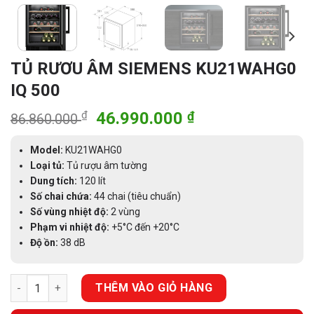
TỦ RƯƠU ÂM SIEMENS KU21WAHG0
IQ 500
Giá
Giá
₫
46.990.000
₫
86.860.000
gốc
hiện
là:
tại
Model:
KU21WAHG0
86.860.000 ₫.
là:
Loại tủ:
Tủ rượu âm tường
Dung tích:
120 lít
46.990.000 ₫.
Số chai chứa:
44 chai (tiêu chuẩn)
Số vùng nhiệt độ:
2 vùng
Phạm vi nhiệt độ:
+5°C đến +20°C
Độ ồn:
38 dB
TỦ RƯƠU ÂM SIEMENS KU21WAHG0 IQ 500 số lượng
THÊM VÀO GIỎ HÀNG