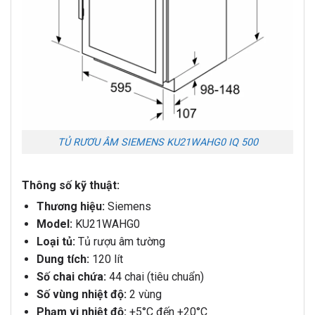
TỦ RƯƠU ÂM SIEMENS KU21WAHG0 IQ 500
Thông số kỹ thuật:
Thương hiệu:
Siemens
Model:
KU21WAHG0
Loại tủ:
Tủ rượu âm tường
Dung tích:
120 lít
Số chai chứa:
44 chai (tiêu chuẩn)
Số vùng nhiệt độ:
2 vùng
Phạm vi nhiệt độ:
+5°C đến +20°C