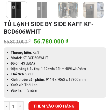
TỦ LẠNH SIDE BY SIDE KAFF KF-
BCD606WHIT
Giá
Giá
₫
56.780.000
₫
66.800.000
gốc
hiện
là:
tại
Thương hiệu:
Kaff
66.800.000 ₫.
là:
Model:
KF-BCD606WHIT
Độ ồn:
43 dB(A)
56.780.000 ₫.
Điện năng tiêu thụ:
1.12kwh/24h – 409kwh/năm
Thể tích
: 573 L
Kích thước sản phẩm:
911R x 706S x 1780C mm
Xuất xứ:
Thái Lan
Bảo hành:
5 năm
TỦ LẠNH SIDE BY SIDE KAFF KF-BCD606WHIT số lượng
THÊM VÀO GIỎ HÀNG