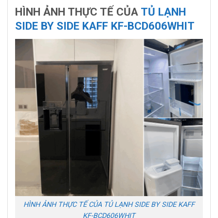
HÌNH ẢNH THỰC TẾ CỦA
TỦ LẠNH
SIDE BY SIDE KAFF KF-BCD606WHIT
HÌNH ẢNH THỰC TẾ CỦA TỦ LẠNH SIDE BY SIDE KAFF
KF-BCD606WHIT