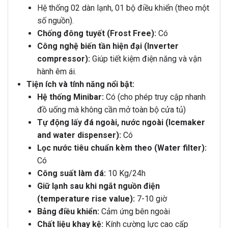
Hệ thống 02 dàn lạnh, 01 bộ điều khiển (theo một
số nguồn).
Chống đông tuyết (Frost Free):
Có
Công nghệ biến tần hiện đại (Inverter
compressor):
Giúp tiết kiệm điện năng và vận
hành êm ái.
Tiện ích và tính năng nổi bật:
Hệ thống Minibar:
Có (cho phép truy cập nhanh
đồ uống mà không cần mở toàn bộ cửa tủ)
Tự động lấy đá ngoài, nước ngoài (Icemaker
and water dispenser):
Có
Lọc nước tiêu chuẩn kèm theo (Water filter):
Có
Công suất làm đá:
10 Kg/24h
Giữ lạnh sau khi ngắt nguồn điện
(temperature rise value):
7-10 giờ
Bảng điều khiển:
Cảm ứng bên ngoài
Chất liệu khay kệ:
Kính cường lực cao cấp