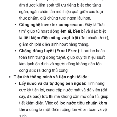
ẩm được kiểm soát tối ưu riêng biệt cho từng
ngăn, ngăn chặn lẫn mùi hiệu quả giữa các loại
thực phẩm, giữ chúng tươi ngon lâu hơn.
Công nghệ Inverter compressor:
Đây là “trái
tim” giúp tủ hoạt động
êm ái, bền bỉ
và đặc biệt
là
tiết kiệm điện năng vượt trội
(đạt chuẩn A++),
giảm chi phí điện sinh hoạt hàng tháng.
Chống đông tuyết (Frost Free):
Loại bỏ hoàn
toàn tình trạng đóng tuyết, giúp duy trì hiệu suất
làm lạnh ổn định và người dùng không cần tốn
công sức rã đông thủ công.
Tiện ích thông minh và tiện nghi tối đa:
Lấy nước và đá tự động bên ngoài:
Tính năng
cực kỳ tiện lợi, cung cấp nước mát và đá viên (đá
cây, đá bào) tức thì mà không cần mở cửa tủ, giúp
tiết kiệm điện. Việc có
lọc nước tiêu chuẩn kèm
theo
cũng là một điểm cộng lớn về an toàn và vệ
sinh.