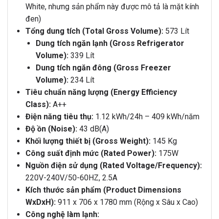
White, nhưng sản phẩm này được mô tả là mặt kính
đen)
Tổng dung tích (Total Gross Volume):
573 Lít
Dung tích ngăn lạnh (Gross Refrigerator
Volume):
339 Lít
Dung tích ngăn đông (Gross Freezer
Volume):
234 Lít
Tiêu chuẩn năng lượng (Energy Efficiency
Class):
A++
Điện năng tiêu thụ:
1.12 kWh/24h – 409 kWh/năm
Độ ồn (Noise):
43 dB(A)
Khối lượng thiết bị (Gross Weight):
145 Kg
Công suất định mức (Rated Power):
175W
Nguồn điện sử dụng (Rated Voltage/Frequency):
220V-240V/50-60HZ, 2.5A
Kích thước sản phẩm (Product Dimensions
WxDxH):
911 x 706 x 1780 mm (Rộng x Sâu x Cao)
Công nghệ làm lạnh: