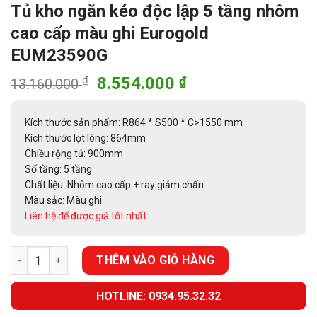
Tủ kho ngăn kéo độc lập 5 tầng nhôm
cao cấp màu ghi Eurogold
EUM23590G
Giá
Giá
₫
8.554.000
₫
13.160.000
gốc
hiện
là:
tại
Kích thước sản phẩm: R864 * S500 * C>1550 mm
13.160.000 ₫.
là:
Kích thước lọt lòng: 864mm
8.554.000 ₫.
Chiều rộng tủ: 900mm
Số tầng: 5 tầng
Chất liệu: Nhôm cao cấp + ray giảm chấn
Màu sắc: Màu ghi
Liên hệ để được giá tốt nhất:
Tủ kho ngăn kéo độc lập 5 tầng nhôm cao cấp màu ghi Eurog
THÊM VÀO GIỎ HÀNG
HOTLINE: 0934.95.32.32