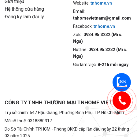
Giới thiệu
Website:
tnhome.vn
Hệ thống cửa hàng
Email:
Đăng ký làm đại lý
tnhomevietnam@gmail.com
Facebook:
tnhome.vn
Zalo:
0934.95.3232 (Mrs.
Nga)
Hotline:
0934.95.3232 (Mrs.
Nga)
Giờ làm việc:
8-21h mỗi ngày
CÔNG TY TNHH THƯƠNG MẠI TNHOME VIỆT NAM
Trụ sở chính: 647 Hậu Giang, Phường Bình Phú, TP. Hồ Chí Minh
Mã số thuế: 0318880317
Do Sở Tài Chính TP.HCM - Phòng ĐKKD cấp lần đầu ngày 22 tháng
03 năm 2025