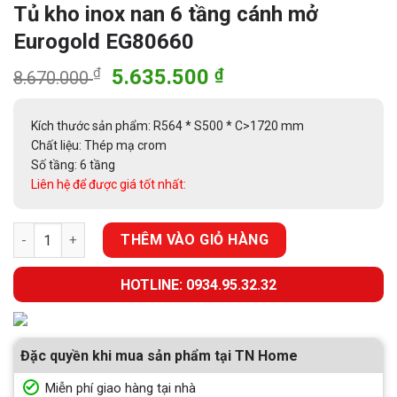
Tủ kho inox nan 6 tầng cánh mở
Eurogold EG80660
Giá
Giá
₫
5.635.500
₫
8.670.000
gốc
hiện
là:
tại
Kích thước sản phẩm: R564 * S500 * C>1720 mm
8.670.000 ₫.
là:
Chất liệu: Thép mạ crom
5.635.500 ₫.
Số tầng: 6 tầng
Liên hệ để được giá tốt nhất:
Tủ kho inox nan 6 tầng cánh mở Eurogold EG80660 số lượng
THÊM VÀO GIỎ HÀNG
HOTLINE: 0934.95.32.32
Đặc quyền khi mua sản phẩm tại TN Home
Miễn phí giao hàng tại nhà