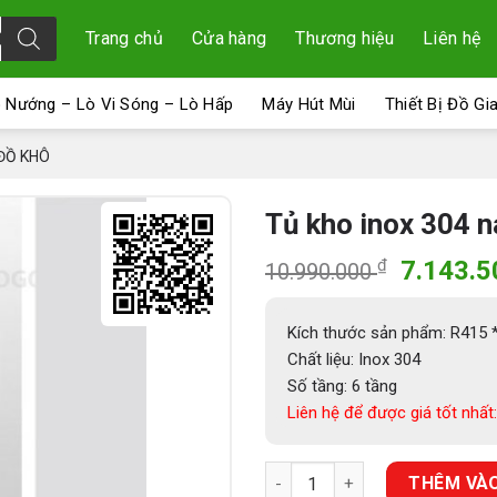
Trang chủ
Cửa hàng
Thương hiệu
Liên hệ
 Nướng – Lò Vi Sóng – Lò Hấp
Máy Hút Mùi
Thiết Bị Đồ Gi
ĐỒ KHÔ
Tủ kho inox 304 
Giá
₫
7.143.
10.990.000
gốc
là:
Kích thước sản phẩm: R415
10.990.
Chất liệu: Inox 304
Số tầng: 6 tầng
Liên hệ để được giá tốt nhất:
Tủ kho inox 304 nan cánh mở 
THÊM VÀO