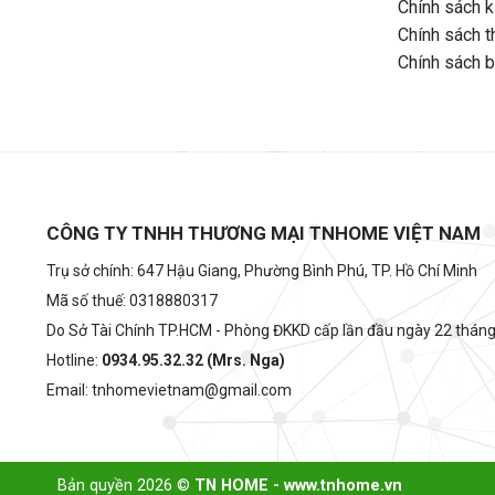
Chính sách k
Chính sách t
Chính sách 
CÔNG TY TNHH THƯƠNG MẠI TNHOME VIỆT NAM
Trụ sở chính: 647 Hậu Giang, Phường Bình Phú, TP. Hồ Chí Minh
Mã số thuế: 0318880317
Do Sở Tài Chính TP.HCM - Phòng ĐKKD cấp lần đầu ngày 22 thán
Hotline:
0934.95.32.32 (Mrs. Nga)
Email: tnhomevietnam@gmail.com
Bản quyền 2026 ©
TN HOME - www.tnhome.vn