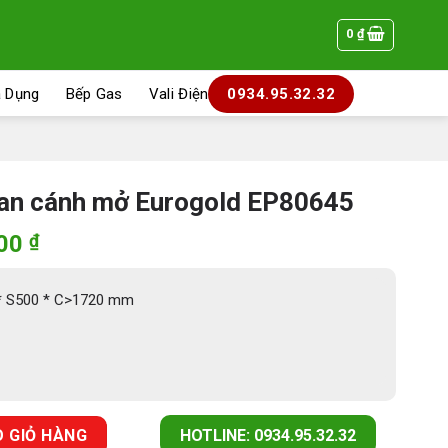
0
₫
a Dụng
Bếp Gas
Vali Điện
0934.95.32.32
nan cánh mở Eurogold EP80645
Giá
500
₫
hiện
tại
 * S500 * C>1720 mm
000 ₫.
là:
7.143.500 ₫.
Eurogold EP80645 số lượng
 GIỎ HÀNG
HOTLINE: 0934.95.32.32