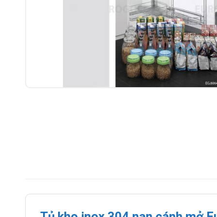
Tủ kho inox 304 nan cánh mở 