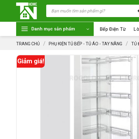
Chuyển
Tìm
kiếm
đến
sản
nội
phẩm
dung
Bếp Điện Từ
Lò
Danh mục sản phẩm
/
/
TRANG CHỦ
PHỤ KIỆN TỦ BẾP - TỦ ÁO - TAY NÂNG
TỦ 
Giảm giá!