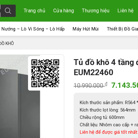
Trang chủ
Cửa hàng
Thương hiệu
Liên hệ
 Nướng – Lò Vi Sóng – Lò Hấp
Máy Hút Mùi
Thiết Bị Đồ Gi
ĐỒ KHÔ
Tủ đồ khô 4 tầng
EUM22460
Giá
₫
7.143.
10.990.000
gốc
là:
Kích thước sản phẩm: R564
10.990.
Kích thước lọt lòng: 564mm
Chiều rộng tủ: 600mm
Chất liệu: Nhôm cao cấp + r
Liên hệ để được giá tốt nhất: