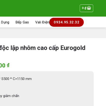
0
₫
a Dụng
Bếp Gas
Vali Điện
0934.95.32.32
 độc lập nhôm cao cấp Eurogold
Giá
500
₫
hiện
tại
 * S500 * C>1150 mm
000 ₫.
là:
7.143.500 ₫.
ay giảm chấn