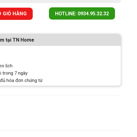
m cao cấp Eurogold EUM22460 số lượng
 GIỎ HÀNG
HOTLINE: 0934.95.32.32
ẩm tại TN Home
eo lịch
i trong 7 ngày
 đủ hóa đơn chứng từ