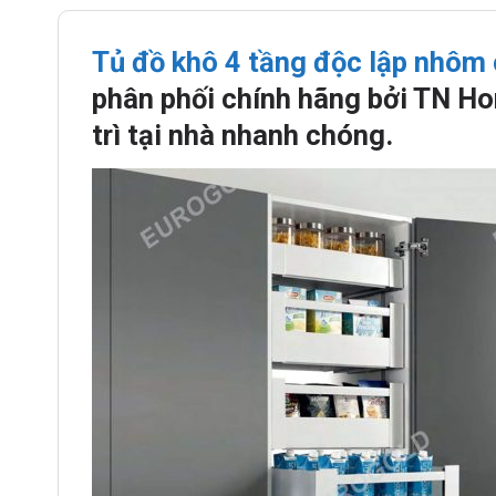
Tủ đồ khô 4 tầng độc lập nhô
phân phối chính hãng bởi TN Ho
trì tại nhà nhanh chóng.