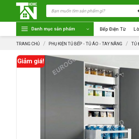
Chuyển
Tìm
kiếm
đến
sản
nội
phẩm
dung
Bếp Điện Từ
Lò
Danh mục sản phẩm
/
/
TRANG CHỦ
PHỤ KIỆN TỦ BẾP - TỦ ÁO - TAY NÂNG
TỦ 
Giảm giá!