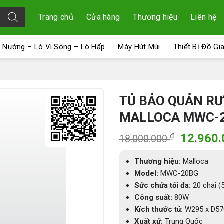
Trang chủ
Cửa hàng
Thương hiệu
Liên hệ
 Nướng – Lò Vi Sóng – Lò Hấp
Máy Hút Mùi
Thiết Bị Đồ Gi
TỦ BẢO QUẢN RƯ
MALLOCA MWC-
Giá
₫
12.960
18.000.000
gốc
là:
Thương hiệu:
Malloca
18.000.
Model:
MWC-20BG
Sức chứa tối đa:
20 chai (
Công suất:
80W
Kích thước tủ:
W295 x D57
Xuất xứ:
Trung Quốc