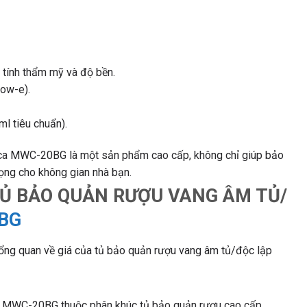
 tính thẩm mỹ và độ bền.
Low-e).
ml tiêu chuẩn).
oca MWC-20BG là một sản phẩm cao cấp, không chỉ giúp bảo
ọng cho không gian nhà bạn.
TỦ BẢO QUẢN RƯỢU VANG ÂM TỦ/
BG
á tổng quan về giá của tủ bảo quản rượu vang âm tủ/độc lập
a MWC-20BG thuộc phân khúc tủ bảo quản rượu cao cấp.