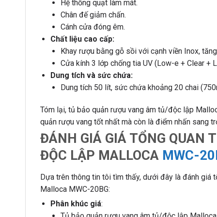
Hệ thống quạt làm mát.
Chân đế giảm chấn.
Cánh cửa đóng êm.
Chất liệu cao cấp:
Khay rượu bằng gỗ sồi với cạnh viền Inox, tăng
Cửa kính 3 lớp chống tia UV (Low-e + Clear + 
Dung tích và sức chứa:
Dung tích 50 lít, sức chứa khoảng 20 chai (750
Tóm lại, tủ bảo quản rượu vang âm tủ/độc lập Mall
quản rượu vang tốt nhất mà còn là điểm nhấn sang tr
ĐÁNH GIÁ GIÁ TỔNG QUAN 
ĐỘC LẬP MALLOCA
MWC-20
Dựa trên thông tin tôi tìm thấy, dưới đây là đánh gi
Malloca MWC-20BG:
Phân khúc giá
:
Tủ bảo quản rượu vang âm tủ/độc lập Malloc