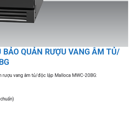
 BẢO QUẢN RƯỢU VANG ÂM TỦ/
BG
quản rượu vang âm tủ/độc lập Malloca MWC-20BG:
 chuẩn)