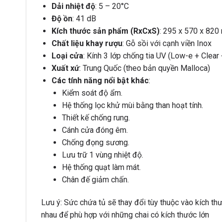
Dải nhiệt độ
: 5 – 20°C
Độ ồn
: 41 dB
Kích thước sản phẩm (RxCxS)
: 295 x 570 x 82
Chất liệu khay rượu
: Gỗ sồi với cạnh viền Inox
Loại cửa
: Kính 3 lớp chống tia UV (Low-e + Clear
Xuất xứ
: Trung Quốc (theo bản quyền Malloca)
Các tính năng nổi bật khác
:
Kiểm soát độ ẩm.
Hệ thống lọc khử mùi bằng than hoạt tính.
Thiết kế chống rung.
Cánh cửa đóng êm.
Chống đọng sương.
Lưu trữ 1 vùng nhiệt độ.
Hệ thống quạt làm mát.
Chân đế giảm chấn.
Lưu ý: Sức chứa tủ sẽ thay đổi tùy thuộc vào kích thư
nhau để phù hợp với những chai có kích thước lớn