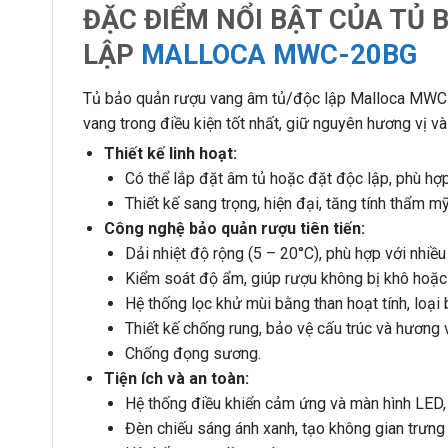
ĐẶC ĐIỂM NỔI BẬT CỦA TỦ 
LẬP
MALLOCA MWC-20BG
Tủ bảo quản rượu vang âm tủ/độc lập Malloca MWC-2
vang trong điều kiện tốt nhất, giữ nguyên hương vị 
Thiết kế linh hoạt:
Có thể lắp đặt âm tủ hoặc đặt độc lập, phù hợp
Thiết kế sang trọng, hiện đại, tăng tính thẩm 
Công nghệ bảo quản rượu tiên tiến:
Dải nhiệt độ rộng (5 – 20°C), phù hợp với nhiều
Kiểm soát độ ẩm, giúp rượu không bị khô hoặc
Hệ thống lọc khử mùi bằng than hoạt tính, loại 
Thiết kế chống rung, bảo vệ cấu trúc và hương v
Chống đọng sương.
Tiện ích và an toàn:
Hệ thống điều khiển cảm ứng và màn hình LED, 
Đèn chiếu sáng ánh xanh, tạo không gian trưng