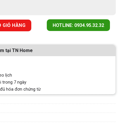
TỦ/ ĐỘC LẬP MALLOCA MWC-20BG số lượng
 GIỎ HÀNG
HOTLINE: 0934.95.32.32
ẩm tại TN Home
eo lịch
i trong 7 ngày
 đủ hóa đơn chứng từ