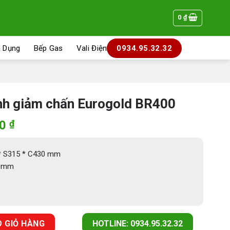
0
₫
a Dụng
Bếp Gas
Vali Điện
0934.95.32.32
nh giảm chấn Eurogold BR400
Giá
00
₫
hiện
tại
 * S315 * C430 mm
0 ₫.
là:
00mm
1.768.000 ₫.
n Eurogold BR400 số lượng
 GIỎ HÀNG
HOTLINE: 0934.95.32.32