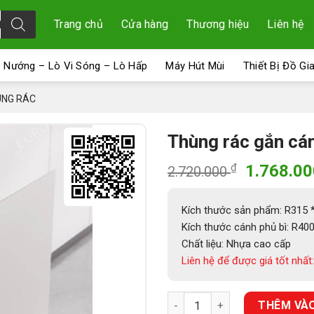
Trang chủ
Cửa hàng
Thương hiệu
Liên hệ
 Nướng – Lò Vi Sóng – Lò Hấp
Máy Hút Mùi
Thiết Bị Đồ Gi
ÙNG RÁC
Thùng rác gắn cá
Giá
₫
1.768.0
2.720.000
gốc
là:
Kích thước sản phẩm: R315
2.720.00
Kích thước cánh phủ bì: R4
Chất liệu: Nhựa cao cấp
Liên hệ để được giá tốt nhất:
Thùng rác gắn cánh giảm chấ
THÊM VÀO