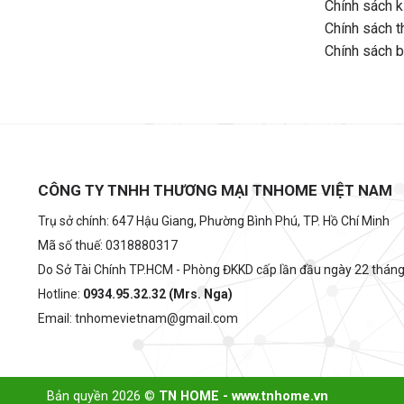
Chính sách k
Chính sách t
Chính sách 
CÔNG TY TNHH THƯƠNG MẠI TNHOME VIỆT NAM
Trụ sở chính: 647 Hậu Giang, Phường Bình Phú, TP. Hồ Chí Minh
Mã số thuế: 0318880317
Do Sở Tài Chính TP.HCM - Phòng ĐKKD cấp lần đầu ngày 22 thán
Hotline:
0934.95.32.32 (Mrs. Nga)
Email: tnhomevietnam@gmail.com
Bản quyền 2026 ©
TN HOME - www.tnhome.vn