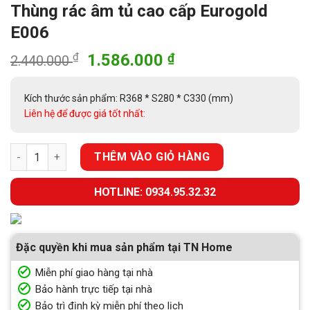
Thùng rác âm tủ cao cấp Eurogold
E006
Giá
Giá
₫
1.586.000
₫
2.440.000
gốc
hiện
là:
tại
Kích thước sản phẩm: R368 * S280 * C330 (mm)
2.440.000 ₫.
là:
Liên hệ để được giá tốt nhất:
1.586.000 ₫.
Thùng rác âm tủ cao cấp Eurogold E006 số lượng
THÊM VÀO GIỎ HÀNG
HOTLINE: 0934.95.32.32
Đặc quyền khi mua sản phẩm tại TN Home
Miễn phí giao hàng tại nhà
Bảo hành trực tiếp tại nhà
Bảo trì định kỳ miễn phí theo lịch