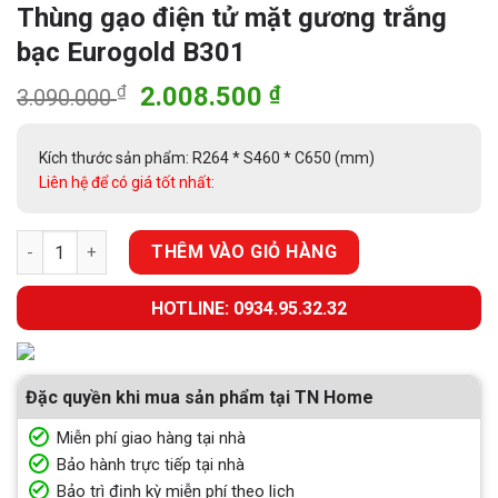
Thùng gạo điện tử mặt gương trắng
bạc Eurogold B301
Giá
Giá
₫
2.008.500
₫
3.090.000
gốc
hiện
là:
tại
Kích thước sản phẩm: R264 * S460 * C650 (mm)
3.090.000 ₫.
là:
Liên hệ để có giá tốt nhất:
2.008.500 ₫.
Thùng gạo điện tử mặt gương trắng bạc Eurogold B301 số lượ
THÊM VÀO GIỎ HÀNG
HOTLINE: 0934.95.32.32
Đặc quyền khi mua sản phẩm tại TN Home
Miễn phí giao hàng tại nhà
Bảo hành trực tiếp tại nhà
Bảo trì định kỳ miễn phí theo lịch