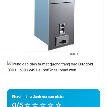
Khách hàng đánh giá sản phẩm
☆
☆
☆
☆
☆
0/5