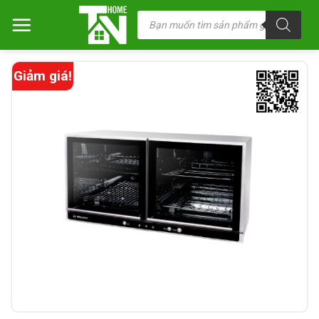
Chuyển
Tìm
kiếm
đến
sản
nội
phẩm
dung
Giảm giá!