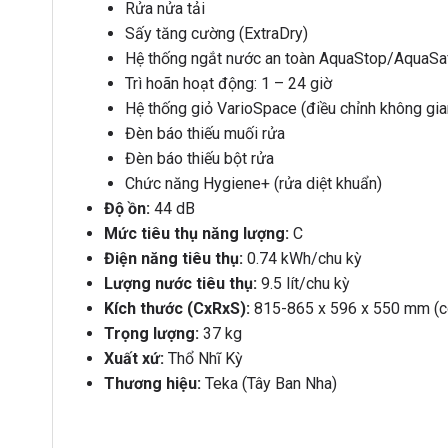
Rửa nửa tải
Sấy tăng cường (ExtraDry)
Hệ thống ngắt nước an toàn AquaStop/AquaSa
Trì hoãn hoạt động: 1 – 24 giờ
Hệ thống giỏ VarioSpace (điều chỉnh không gian
Đèn báo thiếu muối rửa
Đèn báo thiếu bột rửa
Chức năng Hygiene+ (rửa diệt khuẩn)
Độ ồn:
44 dB
Mức tiêu thụ năng lượng:
C
Điện năng tiêu thụ:
0.74 kWh/chu kỳ
Lượng nước tiêu thụ:
9.5 lít/chu kỳ
Kích thước (CxRxS):
815-865 x 596 x 550 mm (có 
Trọng lượng:
37 kg
Xuất xứ:
Thổ Nhĩ Kỳ
Thương hiệu:
Teka (Tây Ban Nha)