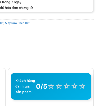
i trong 7 ngày
 đủ hóa đơn chứng từ
Bát
,
Máy Rửa Chén Bát
Khách hàng
☆
☆
☆
☆
☆
0/5
đánh giá
sản phẩm