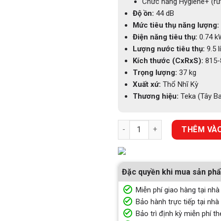
Chức năng Hygiene+ (rửa
Độ ồn:
44 dB
Mức tiêu thụ năng lượng:
Điện năng tiêu thụ:
0.74 k
Lượng nước tiêu thụ:
9.5 l
Kích thước (CxRxS):
815-8
Trọng lượng:
37 kg
Xuất xứ:
Thổ Nhĩ Kỳ
Thương hiệu:
Teka (Tây B
MÁY RỬA CHÉN TEKA DSI 46750
THÊM VÀO
Đặc quyền khi mua sản ph
Miễn phí giao hàng tại nhà
Bảo hành trực tiếp tại nhà
Bảo trì định kỳ miễn phí th