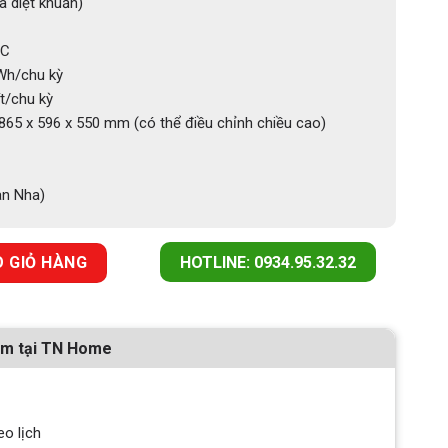
 diệt khuẩn)
C
Wh/chu kỳ
ít/chu kỳ
65 x 596 x 550 mm (có thể điều chỉnh chiều cao)
an Nha)
 220 50 SS 114270011 số lượng
 GIỎ HÀNG
HOTLINE: 0934.95.32.32
ẩm tại TN Home
eo lịch