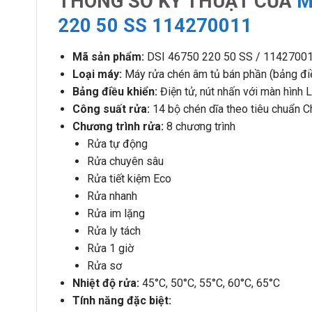
THÔNG SỐ KỸ THUẬT CỦA
M
220 50 SS 114270011
Mã sản phẩm:
DSI 46750 220 50 SS / 1142700
Loại máy:
Máy rửa chén âm tủ bán phần (bảng điều
Bảng điều khiển:
Điện tử, nút nhấn với màn hình 
Công suất rửa:
14 bộ chén dĩa theo tiêu chuẩn C
Chương trình rửa:
8 chương trình
Rửa tự động
Rửa chuyên sâu
Rửa tiết kiệm Eco
Rửa nhanh
Rửa im lặng
Rửa ly tách
Rửa 1 giờ
Rửa sơ
Nhiệt độ rửa:
45°C, 50°C, 55°C, 60°C, 65°C
Tính năng đặc biệt: