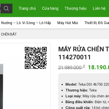
Trang chủ
Cửa hàng
Thương hiệu
Liên hệ
 Nướng – Lò Vi Sóng – Lò Hấp
Máy Hút Mùi
Thiết Bị Đồ Gi
 CHÉN BÁT
MÁY RỬA CHÉN TE
114270011
Giá
₫
18.190
21.989.000
gốc
là:
21.989.
Model:
Teka DSI 46750 220
Thương hiệu:
Teka
Loại máy:
Máy rửa chén âm 
Bảng điều khiển:
Điện tử, 
Công suất rửa:
14 bộ chén