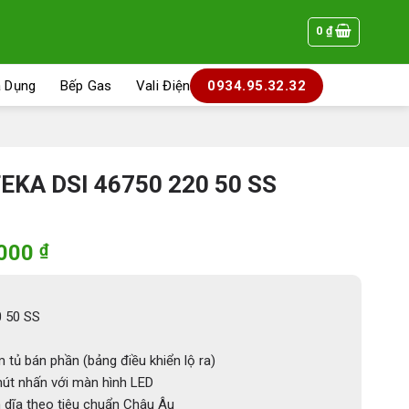
0
₫
a Dụng
Bếp Gas
Vali Điện
0934.95.32.32
KA DSI 46750 220 50 SS
Giá
.000
₫
hiện
tại
000 ₫.
là:
 50 SS
18.190.000 ₫.
tủ bán phần (bảng điều khiển lộ ra)
nút nhấn với màn hình LED
 dĩa theo tiêu chuẩn Châu Âu