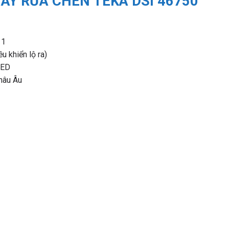
ÁY RỬA CHÉN TEKA DSI 46750
11
 khiển lộ ra)
LED
hâu Âu