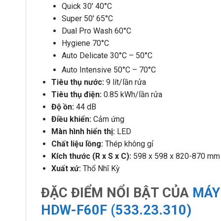
Quick 30′ 40°C
Super 50′ 65°C
Dual Pro Wash 60°C
Hygiene 70°C
Auto Delicate 30°C – 50°C
Auto Intensive 50°C – 70°C
Tiêu thụ nước:
9 lít/lần rửa
Tiêu thụ điện:
0.85 kWh/lần rửa
Độ ồn:
44 dB
Điều khiển:
Cảm ứng
Màn hình hiển thị:
LED
Chất liệu lồng:
Thép không gỉ
Kích thước (R x S x C):
598 x 598 x 820-870 mm
Xuất xứ:
Thổ Nhĩ Kỳ
ĐẶC ĐIỂM NỔI BẬT CỦA
MÁY
HDW-F60F (533.23.310)