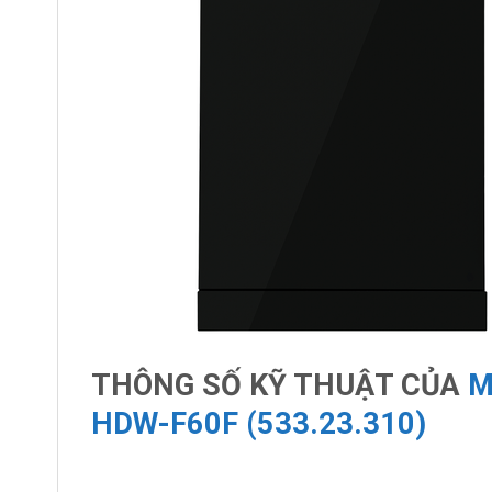
THÔNG SỐ KỸ THUẬT CỦA
M
HDW-F60F (533.23.310)