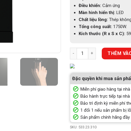
Điều khiển:
Cảm ứng
Màn hình hiển thị:
LED
Chất liệu lồng:
Thép không
Tổng công suất:
1750W.
Kích thước (R x S x C):
59
MÁY RỬA CHÉN ĐỘC LẬP HAFELE
THÊM VÀO
Đặc quyền khi mua sản ph
Miễn phí giao hàng tại nhà
Bảo hành trực tiếp tại nhà
Bảo trì định kỳ miễn phí th
1 đổi 1 nếu sản phẩm bị lỗ
Sản phẩm chính hãng đầy
SKU:
533.23.310