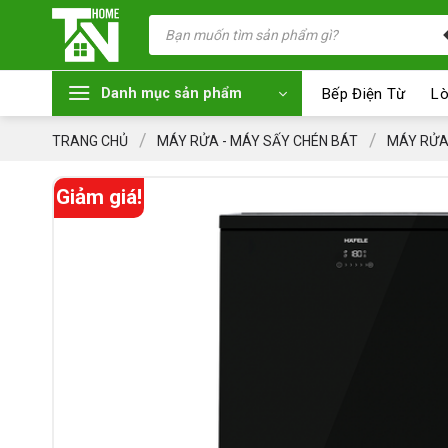
Chuyển
Tìm
kiếm
đến
sản
nội
phẩm
dung
Bếp Điện Từ
Lò
Danh mục sản phẩm
/
/
TRANG CHỦ
MÁY RỬA - MÁY SẤY CHÉN BÁT
MÁY RỬA
Giảm giá!