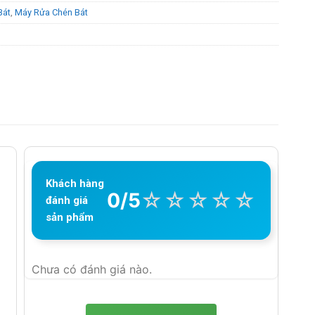
Bát
,
Máy Rửa Chén Bát
Khách hàng
☆
☆
☆
☆
☆
0/5
đánh giá
sản phẩm
Chưa có đánh giá nào.