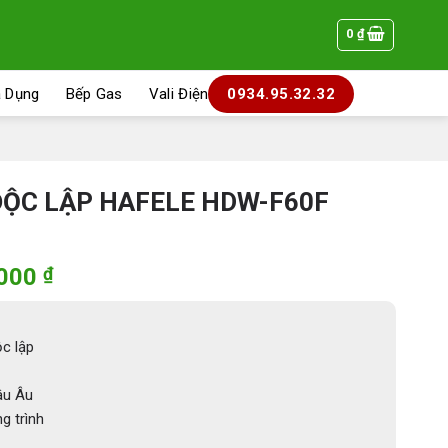
0
₫
a Dụng
Bếp Gas
Vali Điện
0934.95.32.32
ĐỘC LẬP HAFELE HDW-F60F
Giá
.000
₫
hiện
tại
448 ₫.
là:
c lập
22.022.000 ₫.
âu Âu
g trình