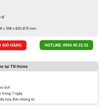
 gỉ
8 x 598 x 820-870 mm
 HDW-F60F (533.23.310) số lượng
 GIỎ HÀNG
HOTLINE: 0934.95.32.32
ẩm tại TN Home
eo lịch
i trong 7 ngày
 đủ hóa đơn chứng từ