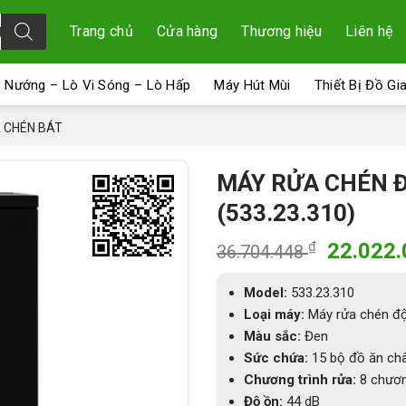
Trang chủ
Cửa hàng
Thương hiệu
Liên hệ
 Nướng – Lò Vi Sóng – Lò Hấp
Máy Hút Mùi
Thiết Bị Đồ Gi
 CHÉN BÁT
MÁY RỬA CHÉN 
(533.23.310)
Giá
₫
22.022
36.704.448
gốc
là:
Model:
533.23.310
36.704.
Loại máy:
Máy rửa chén độ
Màu sắc:
Đen
Sức chứa:
15 bộ đồ ăn ch
Chương trình rửa:
8 chươn
Độ ồn:
44 dB