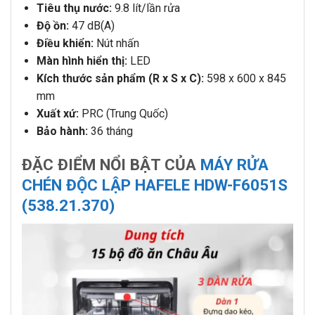
Tiêu thụ nước:
9.8 lít/lần rửa
Độ ồn:
47 dB(A)
Điều khiển:
Nút nhấn
Màn hình hiển thị:
LED
Kích thước sản phẩm (R x S x C):
598 x 600 x 845
mm
Xuất xứ:
PRC (Trung Quốc)
Bảo hành:
36 tháng
ĐẶC ĐIỂM NỔI BẬT CỦA
MÁY RỬA
CHÉN ĐỘC LẬP HAFELE HDW-F6051S
(538.21.370)