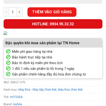
MÁY RỬA CHÉN ĐỘC LẬP HAFELE HDW-F6051S (538.21.370) số 
THÊM VÀO GIỎ HÀNG
HOTLINE: 0934.95.32.32
Đặc quyền khi mua sản phẩm tại TN Home
Miễn phí giao hàng tại nhà
Bảo hành trực tiếp tại nhà
Bảo trì định kỳ miễn phí theo lịch
1 đổi 1 nếu sản phẩm bị lỗi trong 7 ngày
Sản phẩm chính hãng đầy đủ hóa đơn chứng từ
SKU:
538.21.370
Danh mục:
Máy Rửa - Máy Sấy Chén Bát
,
Máy Rửa Chén Bát
Thẻ:
HOT2026
Brand:
Hafele