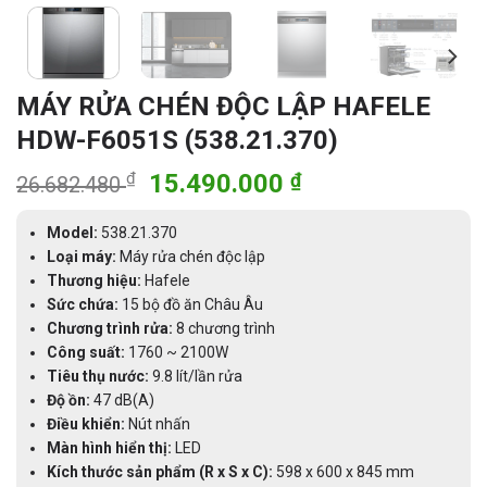
MÁY RỬA CHÉN ĐỘC LẬP HAFELE
HDW-F6051S (538.21.370)
Giá
Giá
₫
15.490.000
₫
26.682.480
gốc
hiện
là:
tại
Model:
538.21.370
26.682.480 ₫.
là:
Loại máy:
Máy rửa chén độc lập
Thương hiệu:
Hafele
15.490.000 ₫.
Sức chứa:
15 bộ đồ ăn Châu Âu
Chương trình rửa:
8 chương trình
Công suất:
1760 ~ 2100W
Tiêu thụ nước:
9.8 lít/lần rửa
Độ ồn:
47 dB(A)
Điều khiển:
Nút nhấn
Màn hình hiển thị:
LED
Kích thước sản phẩm (R x S x C):
598 x 600 x 845 mm