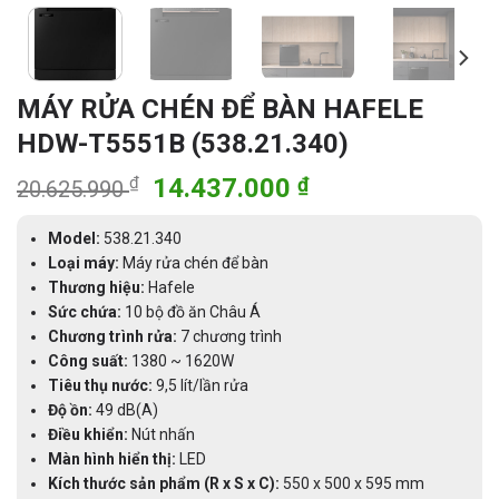
MÁY RỬA CHÉN ĐỂ BÀN HAFELE
HDW-T5551B (538.21.340)
Giá
Giá
₫
14.437.000
₫
20.625.990
gốc
hiện
là:
tại
Model:
538.21.340
20.625.990 ₫.
là:
Loại máy:
Máy rửa chén để bàn
Thương hiệu:
Hafele
14.437.000 ₫.
Sức chứa:
10 bộ đồ ăn Châu Á
Chương trình rửa:
7 chương trình
Công suất:
1380 ~ 1620W
Tiêu thụ nước:
9,5 lít/lần rửa
Độ ồn:
49 dB(A)
Điều khiển:
Nút nhấn
Màn hình hiển thị:
LED
Kích thước sản phẩm (R x S x C):
550 x 500 x 595 mm