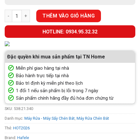
MÁY RỬA CHÉN ĐỂ BÀN HAFELE HDW-T5551B (538.21.340) số l
THÊM VÀO GIỎ HÀNG
HOTLINE: 0934.95.32.32
Đặc quyền khi mua sản phẩm tại TN Home
Miễn phí giao hàng tại nhà
Bảo hành trực tiếp tại nhà
Bảo trì định kỳ miễn phí theo lịch
1 đổi 1 nếu sản phẩm bị lỗi trong 7 ngày
Sản phẩm chính hãng đầy đủ hóa đơn chứng từ
SKU:
538.21.340
Danh mục:
Máy Rửa - Máy Sấy Chén Bát
,
Máy Rửa Chén Bát
Thẻ:
HOT2026
Brand:
Hafele