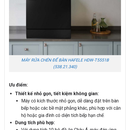
MÁY RỬA CHÉN ĐỂ BÀN HAFELE HDW-T5551B
(538.21.340)
Ưu điểm:
Thiết kế nhỏ gọn, tiết kiệm không gian:
Máy có kích thước nhỏ gọn, dễ dàng đặt trên bàn
bếp hoặc các bề mặt phẳng khác, phù hợp với căn
hộ hoặc gia đình có diện tích bếp hạn chế.
Dung tích phù hợp:
Với dung tích 10 bộ đồ ăn Châu Á, máy đáp ứng