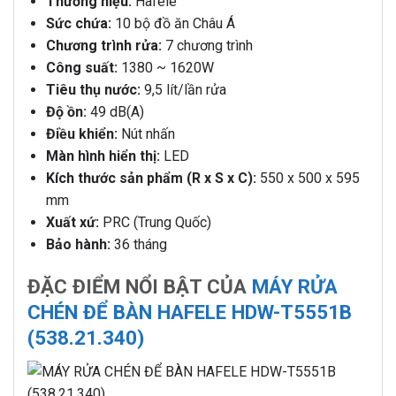
Thương hiệu:
Hafele
Sức chứa:
10 bộ đồ ăn Châu Á
Chương trình rửa:
7 chương trình
Công suất:
1380 ~ 1620W
Tiêu thụ nước:
9,5 lít/lần rửa
Độ ồn:
49 dB(A)
Điều khiển:
Nút nhấn
Màn hình hiển thị:
LED
Kích thước sản phẩm (R x S x C):
550 x 500 x 595
mm
Xuất xứ:
PRC (Trung Quốc)
Bảo hành:
36 tháng
ĐẶC ĐIỂM NỔI BẬT CỦA
MÁY RỬA
CHÉN ĐỂ BÀN HAFELE HDW-T5551B
(538.21.340)