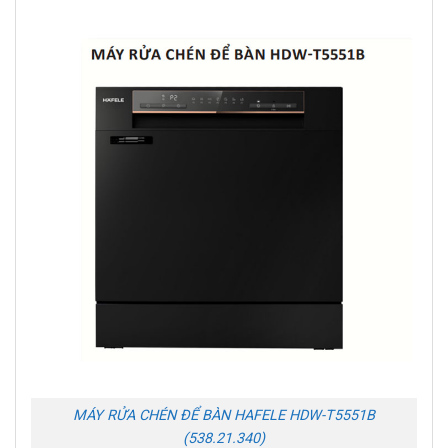
MÁY RỬA CHÉN ĐỂ BÀN HAFELE HDW-T5551B
(538.21.340)